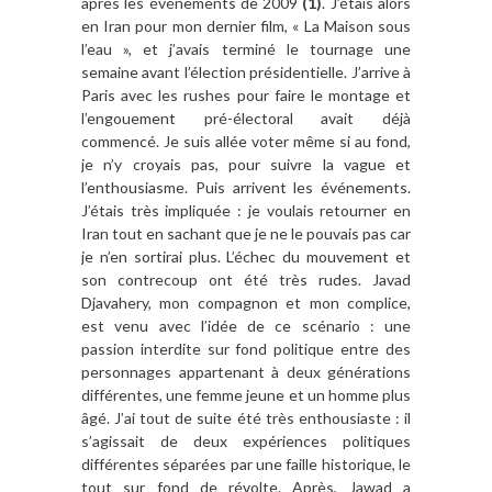
après les événements de 2009
(1)
. J’étais alors
en Iran pour mon dernier film, « La Maison sous
l’eau », et j’avais terminé le tournage une
semaine avant l’élection présidentielle. J’arrive à
Paris avec les rushes pour faire le montage et
l’engouement pré-électoral avait déjà
commencé. Je suis allée voter même si au fond,
je n’y croyais pas, pour suivre la vague et
l’enthousiasme. Puis arrivent les événements.
J’étais très impliquée : je voulais retourner en
Iran tout en sachant que je ne le pouvais pas car
je n’en sortirai plus. L’échec du mouvement et
son contrecoup ont été très rudes. Javad
Djavahery, mon compagnon et mon complice,
est venu avec l’idée de ce scénario : une
passion interdite sur fond politique entre des
personnages appartenant à deux générations
différentes, une femme jeune et un homme plus
âgé. J’ai tout de suite été très enthousiaste : il
s’agissait de deux expériences politiques
différentes séparées par une faille historique, le
tout sur fond de révolte. Après, Jawad a