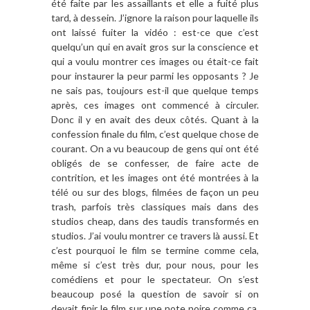
été faite par les assaillants et elle a fuité plus
tard, à dessein. J’ignore la raison pour laquelle ils
ont laissé fuiter la vidéo : est-ce que c’est
quelqu’un qui en avait gros sur la conscience et
qui a voulu montrer ces images ou était-ce fait
pour instaurer la peur parmi les opposants ? Je
ne sais pas, toujours est-il que quelque temps
après, ces images ont commencé à circuler.
Donc il y en avait des deux côtés. Quant à la
confession finale du film, c’est quelque chose de
courant. On a vu beaucoup de gens qui ont été
obligés de se confesser, de faire acte de
contrition, et les images ont été montrées à la
télé ou sur des blogs, filmées de façon un peu
trash, parfois très classiques mais dans des
studios cheap, dans des taudis transformés en
studios. J’ai voulu montrer ce travers là aussi. Et
c’est pourquoi le film se termine comme cela,
même si c’est très dur, pour nous, pour les
comédiens et pour le spectateur. On s’est
beaucoup posé la question de savoir si on
devait finir le film sur une note noire comme ça,