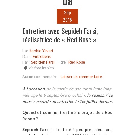
08
Sep
2015
Entretien avec Sepideh Farsi,
réalisatrice de « Red Rose »
Par
Sophie Yavari
Dans
Entretiens
Par :
Sepideh Farsi
Titre :
Red Rose
cinéma iranien
Aucun commentaire
-
Laisser un commentaire
A l’occasion
de la sortie de son cinquième long-
métrage le 9 septembre prochain
, la réalisatrice
nous a accordé un entretien le 1er juillet dernier.
Quand et comment est né le projet de « Red
Rose » ?
Sepideh Farsi :
Il est né à peu près deux ans