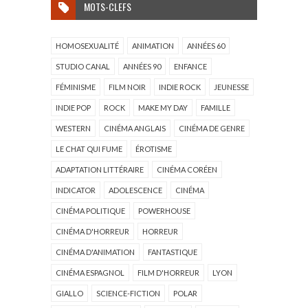
MOTS-CLEFS
HOMOSEXUALITÉ
ANIMATION
ANNÉES 60
STUDIO CANAL
ANNÉES 90
ENFANCE
FÉMINISME
FILM NOIR
INDIE ROCK
JEUNESSE
INDIE POP
ROCK
MAKE MY DAY
FAMILLE
WESTERN
CINÉMA ANGLAIS
CINÉMA DE GENRE
LE CHAT QUI FUME
ÉROTISME
ADAPTATION LITTÉRAIRE
CINÉMA CORÉEN
INDICATOR
ADOLESCENCE
CINÉMA
CINÉMA POLITIQUE
POWERHOUSE
CINÉMA D'HORREUR
HORREUR
CINÉMA D'ANIMATION
FANTASTIQUE
CINÉMA ESPAGNOL
FILM D'HORREUR
LYON
GIALLO
SCIENCE-FICTION
POLAR