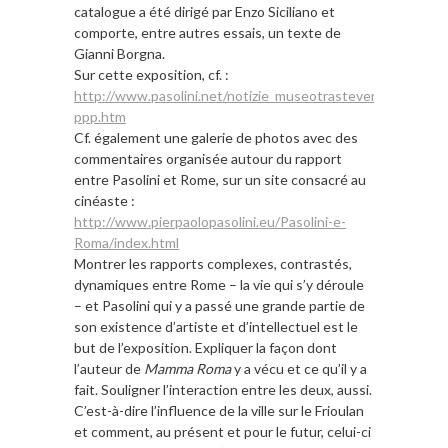
catalogue a été dirigé par Enzo Siciliano et
comporte, entre autres essais, un texte de
Gianni Borgna.
Sur cette exposition, cf. :
http://www.pasolini.net/notizie_museotrastevere-
ppp.htm
Cf. également une galerie de photos avec des
commentaires organisée autour du rapport
entre Pasolini et Rome, sur un site consacré au
cinéaste :
http://www.pierpaolopasolini.eu/Pasolini-e-
Roma/index.html
Montrer les rapports complexes, contrastés,
dynamiques entre Rome – la vie qui s’y déroule
– et Pasolini qui y a passé une grande partie de
son existence d’artiste et d’intellectuel est le
but de l’exposition. Expliquer la façon dont
l’auteur de
Mamma Roma
y a vécu et ce qu’il y a
fait. Souligner l’interaction entre les deux, aussi.
C’est-à-dire l’influence de la ville sur le Frioulan
et comment, au présent et pour le futur, celui-ci