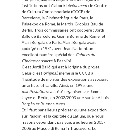
institutions ont élaboré l’
événement
: le Centre
de Cultura Contemporània (CCCB) de
Barcelone, la Cinémathèque de Paris, le
Palaexpo de Rome, le Martin-Gropius-Bau de
Berlin. Trois commissaires ont coopéré : Jordi
Balló de Barcelone, Gianni Borgna de Rome, et
Alain Bergala de Paris. Alain Bergala avait
codirigé en 1981, avec Jean Narboni, un
excellent numéro spécial des
Cahiers du
Cinéma
consacré à Pasolini.
C’est Jordi Balló qui est à l’origine du projet.
Celui-ci est
original
, même si le CCCB a
l’habitude de monter des expositions associant
un artiste et sa ville. Ainsi, en 1995, une
manifestation
avait été organisée sur James
Joyce et Berlin, en 2002/2003 une sur José-Luis
Borgès et Buenos Aires.
Et il faut par ailleurs préciser qu’une exposition
sur Pasolini et la capitale du Latium, que nous
n’avons cependant pas vue, a eu lieu en 2005-
2006 au Museo di Roma in Trastevere. Le