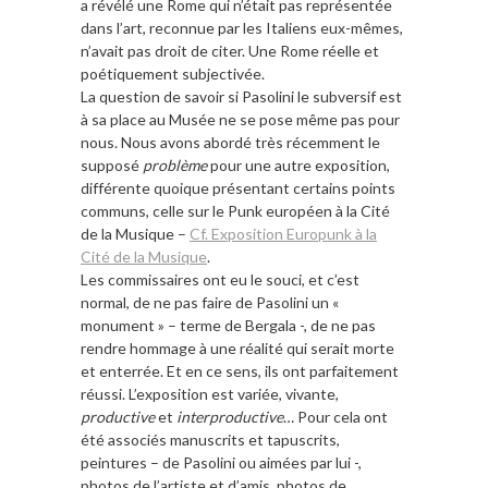
a révélé une Rome qui n’était pas représentée
dans l’art, reconnue par les Italiens eux-mêmes,
n’avait pas droit de citer. Une Rome réelle et
poétiquement subjectivée.
La question de savoir si Pasolini le subversif est
à sa place au Musée ne se pose même pas pour
nous. Nous avons abordé très récemment le
supposé
problème
pour une autre exposition,
différente quoique présentant certains points
communs, celle sur le Punk européen à la Cité
de la Musique –
Cf. Exposition Europunk à la
Cité de la Musique
.
Les commissaires ont eu le souci, et c’est
normal, de ne pas faire de Pasolini un «
monument » – terme de Bergala -, de ne pas
rendre hommage à une réalité qui serait morte
et enterrée. Et en ce sens, ils ont parfaitement
réussi. L’exposition est variée, vivante,
productive
et
interproductive
… Pour cela ont
été associés manuscrits et tapuscrits,
peintures – de Pasolini ou aimées par lui -,
photos de l’artiste et d’amis, photos de