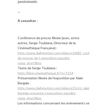
passionnante.
—
À consulter :
Conférence de presse filmée (avec, entre
autres, Serge Toubiana, Directeur de la
Cinémathèque Française) :
http://www.dailymotion.com/video/x160ii2_conference-
de-presse-de-l-exposition-pasolini-
roma_shortfilms
Texte de Serge Toubiana :
http://blog.cinematheque.fr/?p=1154
Présentation filmée de l’exposition par Alain
Bergala :
http://www.dailymotion.com/video/x15s1ci_alain-
bergala-presente-l-exposition-pasolini-
roma_shortfilms
Les informations concernant les événements se