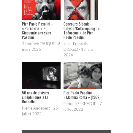
Pier Paolo Pasolini –
Concours Sidonis-
« Porcherie » –
Calysta/Culturopoing : «
Cinquante ans sans
Théorème » de Pier
Pasolini...
Paolo Pasolini
Timothée FAUQUE
-
6
Jean-François
mars 2025
DICKELI
-
1 mars
2024
50 ans de plaisirs
Pier Paolo Pasolini –
cinéphiliques à La
« Mamma Roma » (1962)
Rochelle !
Enrique SEKNADJE
-
7
Pierre Audebert
-
25
juillet 2022
juillet 2022