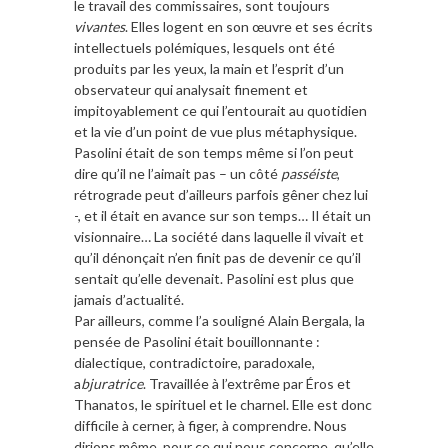
le travail des commissaires, sont toujours
vivantes
. Elles logent en son œuvre et ses écrits
intellectuels polémiques, lesquels ont été
produits par les yeux, la main et l’esprit d’un
observateur qui analysait finement et
impitoyablement ce qui l’entourait au quotidien
et la vie d’un point de vue plus métaphysique.
Pasolini était de son temps même si l’on peut
dire qu’il ne l’aimait pas – un côté
passéiste
,
rétrograde peut d’ailleurs parfois gêner chez lui
-, et il était en avance sur son temps… Il était un
visionnaire… La société dans laquelle il vivait et
qu’il dénonçait n’en finit pas de devenir ce qu’il
sentait qu’elle devenait. Pasolini est plus que
jamais d’actualité.
Par ailleurs, comme l’a souligné Alain Bergala, la
pensée de Pasolini était bouillonnante :
dialectique, contradictoire, paradoxale,
a
bjuratrice
. Travaillée à l’extrême par Éros et
Thanatos, le spirituel et le charnel. Elle est donc
difficile à cerner, à figer, à comprendre. Nous
dirions même, pour ce qui nous concerne, qu’elle