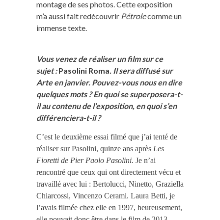
montage de ses photos. Cette exposition
m’a aussi fait redécouvrir
Pétrole
comme un
immense texte.
Vous venez de réaliser un film sur ce
sujet :
Pasolini Roma
. Il sera diffusé sur
Arte en janvier. Pouvez-vous nous en dire
quelques mots ? En quoi se superposera-t-
il au contenu de l’exposition, en quoi s’en
différenciera-t-il ?
C’est le deuxième essai filmé que j’ai tenté de
réaliser sur Pasolini, quinze ans après
Les
Fioretti de Pier Paolo Pasolini
. Je n’ai
rencontré que ceux qui ont directement vécu et
travaillé avec lui : Bertolucci, Ninetto, Graziella
Chiarcossi, Vincenzo Cerami. Laura Betti, je
l’avais filmée chez elle en 1997, heureusement,
elle pouvait donc être dans le film de 2013.