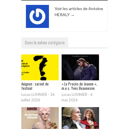
Voir les articles de Antoine
HERALY
→
Dans la même catégorie
Avignon : carnet de
« Le Procès de Jeanne »,
festival
m.e.s. Yves Beaunesne
Lucas LUSINIER
-
26
Lucas LUSINIER
-
6
juillet 2026
mai 2026