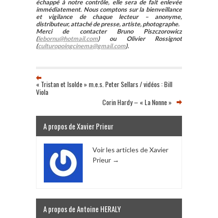
échappé à notre contrôle, elle sera de fait enlevée
immédiatement. Nous comptons sur la bienveillance
et vigilance de chaque lecteur – anonyme,
distributeur, attaché de presse, artiste, photographe.
Merci de contacter Bruno Piszczorowicz
(
lebornu@hotmail.com
) ou Olivier Rossignot
(
culturopoingcinema@gmail.com
).
« Tristan et Isolde » m.e.s. Peter Sellars / vidéos : Bill
Viola
Corin Hardy – « La Nonne »
A propos de Xavier Prieur
Voir les articles de Xavier
Prieur
→
A propos de Antoine HERALY