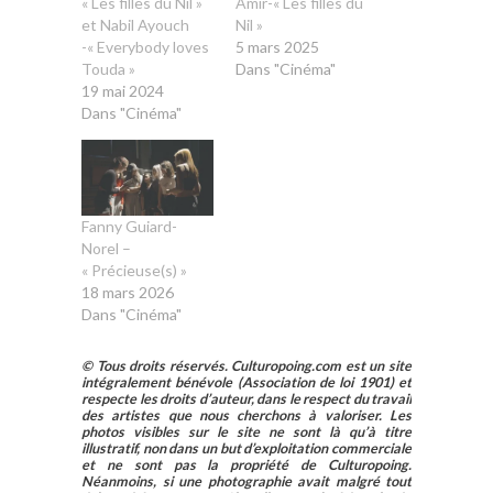
« Les filles du Nil »
Amir-« Les filles du
et Nabil Ayouch
Nil »
-« Everybody loves
5 mars 2025
Touda »
Dans "Cinéma"
19 mai 2024
Dans "Cinéma"
Fanny Guiard-
Norel –
« Précieuse(s) »
18 mars 2026
Dans "Cinéma"
© Tous droits réservés. Culturopoing.com est un site
intégralement bénévole (Association de loi 1901) et
respecte les droits d’auteur, dans le respect du travail
des artistes que nous cherchons à valoriser. Les
photos visibles sur le site ne sont là qu’à titre
illustratif, non dans un but d’exploitation commerciale
et ne sont pas la propriété de Culturopoing.
Néanmoins, si une photographie avait malgré tout