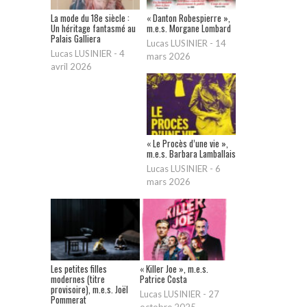
La mode du 18e siècle :
« Danton Robespierre »,
Un héritage fantasmé au
m.e.s. Morgane Lombard
Palais Galliera
Lucas LUSINIER
-
14
Lucas LUSINIER
-
4
mars 2026
avril 2026
« Le Procès d’une vie »,
m.e.s. Barbara Lamballais
Lucas LUSINIER
-
6
mars 2026
Les petites filles
« Killer Joe », m.e.s.
modernes (titre
Patrice Costa
provisoire), m.e.s. Joël
Lucas LUSINIER
-
27
Pommerat
octobre 2025