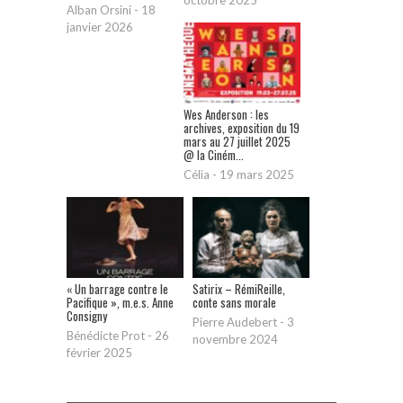
Alban Orsini
-
18
janvier 2026
Wes Anderson : les
archives, exposition du 19
mars au 27 juillet 2025
@ la Ciném...
Célia
-
19 mars 2025
« Un barrage contre le
Satirix – RémiReille,
Pacifique », m.e.s. Anne
conte sans morale
Consigny
Pierre Audebert
-
3
Bénédicte Prot
-
26
novembre 2024
février 2025