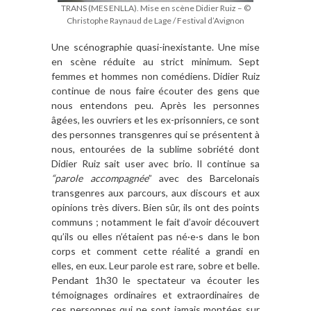
TRANS (MES ENLLA). Mise en scène Didier Ruiz – ©
Christophe Raynaud de Lage / Festival d’Avignon
Une scénographie quasi-inexistante. Une mise
en scène réduite au strict minimum. Sept
femmes et hommes non comédiens. Didier Ruiz
continue de nous faire écouter des gens que
nous entendons peu. Après les personnes
âgées, les ouvriers et les ex-prisonniers, ce sont
des personnes transgenres qui se présentent à
nous, entourées de la sublime sobriété dont
Didier Ruiz sait user avec brio. Il continue sa
“parole accompagnée
” avec des Barcelonais
transgenres aux parcours, aux discours et aux
opinions très divers. Bien sûr, ils ont des points
communs ; notamment le fait d’avoir découvert
qu’ils ou elles n’étaient pas né
·e·
s dans le bon
corps et comment cette réalité a grandi en
elles, en eux. Leur parole est rare, sobre et belle.
Pendant 1h30 le spectateur va écouter les
témoignages ordinaires et extraordinaires de
ces personnes qui ne sont jamais montées sur