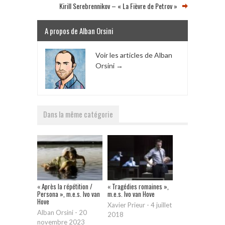
Kirill Serebrennikov – « La Fièvre de Petrov »
A propos de Alban Orsini
Voir les articles de Alban
Orsini
→
Dans la même catégorie
« Après la répétition /
« Tragédies romaines »,
Persona », m.e.s. Ivo van
m.e.s. Ivo van Hove
Hove
Xavier Prieur
-
4 juillet
Alban Orsini
-
20
2018
novembre 2023