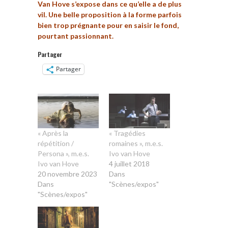
Van Hove s’expose dans ce qu’elle a de plus
vil. Une belle proposition à la forme parfois
bien trop prégnante pour en saisir le fond,
pourtant passionnant.
Partager
Partager
« Après la
« Tragédies
répétition /
romaines », m.e.s.
Persona », m.e.s.
Ivo van Hove
Ivo van Hove
4 juillet 2018
20 novembre 2023
Dans
Dans
"Scènes/expos"
"Scènes/expos"