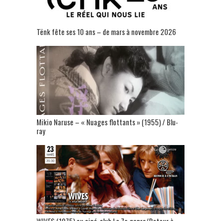
Tënk fête ses 10 ans – de mars à novembre 2026
Mikio Naruse – « Nuages flottants » (1955) / Blu-
ray
WIVES (1975) au ciné-club Le 7e genre/Retour à