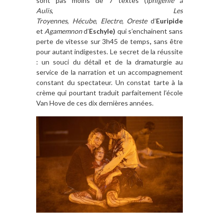
sont pas moins de 7 textes (
Iphigénie à
Aulis
,
Les
Troyennes
,
Hécube
,
Electre
,
Oreste
d’
Euripide
et
Agamemnon
d’
Eschyle)
qui s’enchainent sans
perte de vitesse sur 3h45 de temps
,
sans être
pour autant indigestes. Le secret de la réussite
: un souci du détail et de la dramaturgie au
service de la narration et un accompagnement
constant du spectateur. Un constat tarte à la
crème qui pourtant traduit parfaitement l’école
Van Hove de ces dix dernières années.