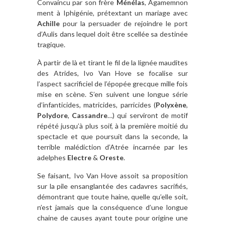
Convaincu par son frère
Ménélas
, Agamemnon
ment à Iphigénie, prétextant un mariage avec
Achille
pour la persuader de rejoindre le port
d’Aulis dans lequel doit être scellée sa destinée
tragique.
À partir de là et tirant le fil de la lignée maudites
des Atrides, Ivo Van Hove se focalise sur
l’aspect sacrificiel de l’épopée grecque mille fois
mise en scène. S’en suivent une longue série
d’infanticides, matricides, parricides (
Polyxène
,
Polydore
,
Cassandre
…) qui serviront de motif
répété jusqu’à plus soif, à la première moitié du
spectacle et que poursuit dans la seconde, la
terrible malédiction d’Atrée incarnée par les
adelphes
Electre
&
Oreste
.
Se faisant, Ivo Van Hove assoit sa proposition
sur la pile ensanglantée des cadavres sacrifiés,
démontrant que toute haine, quelle qu’elle soit,
n’est jamais que la conséquence d’une longue
chaine de causes ayant toute pour origine une