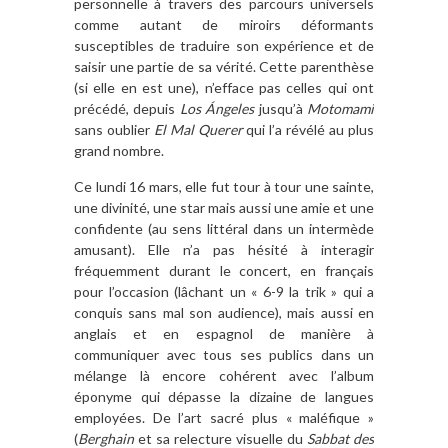
personnelle à travers des parcours universels
comme autant de miroirs déformants
susceptibles de traduire son expérience et de
saisir une partie de sa vérité. Cette parenthèse
(si elle en est une), n’efface pas celles qui ont
précédé, depuis
Los Ángeles
jusqu’à
Motomami
sans oublier
El Mal Querer
qui l’a révélé au plus
grand nombre.
Ce lundi 16 mars, elle fut tour à tour une sainte,
une divinité, une star mais aussi une amie et une
confidente (au sens littéral dans un intermède
amusant). Elle n’a pas hésité à interagir
fréquemment durant le concert, en français
pour l’occasion (lâchant un « 6-9 la trik » qui a
conquis sans mal son audience), mais aussi en
anglais et en espagnol de manière à
communiquer avec tous ses publics dans un
mélange là encore cohérent avec l’album
éponyme qui dépasse la dizaine de langues
employées. De l’art sacré plus « maléfique »
(
Berghain
et sa relecture visuelle du
Sabbat des