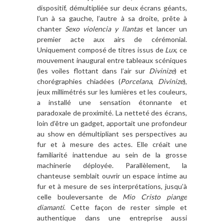
dispositif, démultipliée sur deux écrans géants,
l’un à sa gauche, l’autre à sa droite, prête à
chanter
Sexo violencia y llantas
et lancer un
premier acte aux airs de cérémonial.
Uniquement composé de titres issus de
Lux
, ce
mouvement inaugural entre tableaux scéniques
(les voiles flottant dans l’air sur
Divinize
) et
chorégraphies chiadées (
Porcelana
,
Divinize
),
jeux millimétrés sur les lumières et les couleurs,
a installé une sensation étonnante et
paradoxale de proximité. La netteté des écrans,
loin d’être un gadget, apportait une profondeur
au show en démultipliant ses perspectives au
fur et à mesure des actes. Elle créait une
familiarité inattendue au sein de la grosse
machinerie déployée. Parallèlement, la
chanteuse semblait ouvrir un espace intime au
fur et à mesure de ses interprétations, jusqu’à
celle bouleversante de
Mio Cristo piange
diamanti
. Cette façon de rester simple et
authentique dans une entreprise aussi