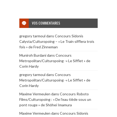
VOS COMMENTAIRES
gregory tarmoul
dans
Concours Sidonis
Calysta/Culturopoing – « Le Train sifflera trois
fois » de Fred Zinneman
Muniroh Burdani
dans
Concours
Metropolitan/Culturopoing -« Le Sifflet » de
Corin Hardy
gregory tarmoul
dans
Concours
Metropolitan/Culturopoing -« Le Sifflet » de
Corin Hardy
Maxime Vermeulen
dans
Concours Roboto
Films/Culturopoing : « De l’eau tiède sous un
pont rouge » de Shōhei Imamura
Maxime Vermeulen
dans
Concours Sidonis