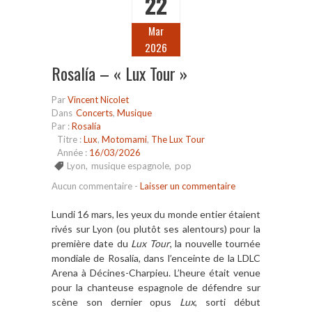
22
Mar
2026
Rosalía – « Lux Tour »
Par
Vincent Nicolet
Dans
Concerts
,
Musique
Par :
Rosalía
Titre :
Lux
,
Motomami
,
The Lux Tour
Année :
16/03/2026
Lyon
,
musique espagnole
,
pop
Aucun commentaire
-
Laisser un commentaire
Lundi 16 mars, les yeux du monde entier étaient
rivés sur Lyon (ou plutôt ses alentours) pour la
première date du
Lux Tour
, la nouvelle tournée
mondiale de Rosalía, dans l’enceinte de la LDLC
Arena à Décines-Charpieu. L’heure était venue
pour la chanteuse espagnole de défendre sur
scène son dernier opus
Lux
, sorti début