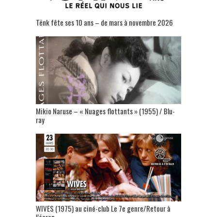
Tënk fête ses 10 ans – de mars à novembre 2026
Mikio Naruse – « Nuages flottants » (1955) / Blu-
ray
WIVES (1975) au ciné-club Le 7e genre/Retour à