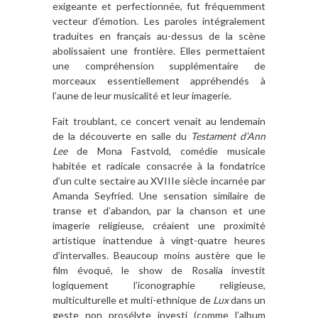
exigeante et perfectionnée, fut fréquemment
vecteur d’émotion. Les paroles intégralement
traduites en français au-dessus de la scène
abolissaient une frontière. Elles permettaient
une compréhension supplémentaire de
morceaux essentiellement appréhendés à
l’aune de leur musicalité et leur imagerie.
Fait troublant, ce concert venait au lendemain
de la découverte en salle du
Testament d’Ann
Lee
de Mona Fastvold, comédie musicale
habitée et radicale consacrée à la fondatrice
d’un culte sectaire au XVIIIe siècle incarnée par
Amanda Seyfried. Une sensation similaire de
transe et d’abandon, par la chanson et une
imagerie religieuse, créaient une proximité
artistique inattendue à vingt-quatre heures
d’intervalles. Beaucoup moins austère que le
film évoqué, le show de Rosalía investit
logiquement l’iconographie religieuse,
multiculturelle et multi-ethnique de
Lux
dans un
geste non prosélyte investi (comme l’album