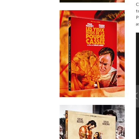
C
t
P
a