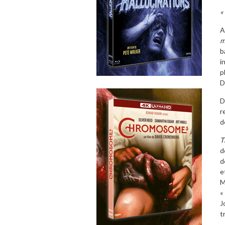
«
A
m
b
i
p
D
D
r
d
T
d
d
e
M
«
J
t