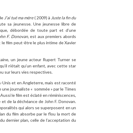
 de
J’ai tué ma mère
( 2009) à
Juste la fin du
oute sa jeunesse. Une jeunesse libre de
hique, débordée de toute part et d’une
John F. Donovan,
est aux premiers abords
 le film peut-être le plus intime de Xavier
icaine, un jeune acteur Rupert Turner se
’il n’était qu’un enfant, avec cette star
eu sur leurs vies respectives.
s-Unis et en Angleterre, mais est raconté
e une journaliste « sommée » par le Times
Aussi le film
est éclaté en réminiscences,
té et de la déchéance de John F. Donovan.
emporalités qui alors se superposent en un
lan du film absorbe par le flou la mort de
u dernier plan, celle de l’acceptation du