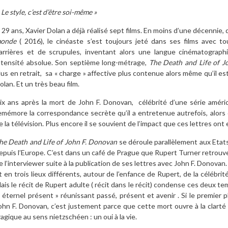
 Le style, c’est d’être soi-même »
 29 ans, Xavier Dolan a déjà réalisé sept films. En moins d’une décennie,
onde
( 2016), le cinéaste s’est toujours jeté dans ses films avec t
arrières et de scrupules, inventant alors une langue cinématograp
ntensité absolue. Son septième long-métrage,
The Death and Life of 
lus en retrait,
sa « charge » affective plus contenue alors même qu’il est
olan.
Et un très beau film.
ix ans après la mort de John F. Donovan,
célébrité d’une série amér
emémore la correspondance secrète qu’il a entretenue autrefois, alors qu
e la télévision. Plus encore il se souvient de l’impact que ces lettres ont 
he Death and Life of John F. Donovan
se déroule parallèlement aux Etat
epuis l’Europe. C’est dans un café de Prague que Rupert Turner retrouv
e l’interviewer suite à la publication de ses lettres avec John F. Donovan. 
t en trois lieux différents, autour de
l’enfance de Rupert, de la célébri
ais le récit de Rupert adulte ( récit dans le récit) condense ces deux t
 éternel présent » réunissant passé, présent et avenir . Si le premier p
ohn F. Donovan, c’est justement parce que cette mort ouvre à la clarté d
ragique au sens nietzschéen : un oui à la vie.