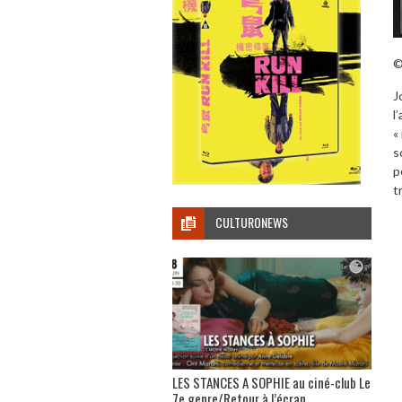
©
J
l
«
s
p
t
CULTURONEWS
LES STANCES A SOPHIE au ciné-club Le
7e genre/Retour à l’écran