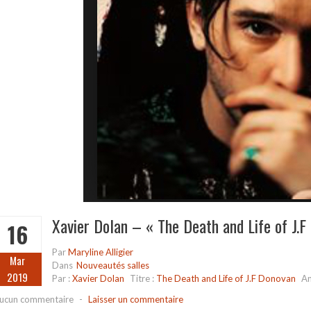
Xavier Dolan – « The Death and Life of J.F
16
Par
Maryline Alligier
Mar
Dans
Nouveautés salles
2019
Par :
Xavier Dolan
Titre :
The Death and Life of J.F Donovan
An
ucun commentaire
-
Laisser un commentaire