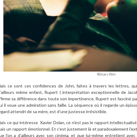
©mars film
ais ce sont ces confidences de John, faites à travers les lettres, q
’ailleurs même enfant, Rupert ( interprétation exceptionnelle de Jac
ffirme sa différence dans toute son impertinence. Rupert est fasciné pa
ui il voue une admiration sans faille. La séquence où il regarde un épiso
egard attendri de sa mère, est d’une justesse irrésistible.
ais ce qui intéresse
Xavier Dolan
, ce
n’est pas le rapport intellectuali
ais un rapport émotionnel. Et c’est justement là et paradoxalement l’ext
ue l’on a d’ailleurs avec son cinéma, et que lui-même entretient avec 