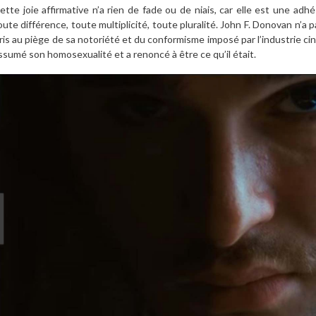
ette joie affirmative n’a rien de fade ou de niais, car elle est une adhé
oute différence, toute multiplicité, toute pluralité.
John F. Donovan n’a pa
ris au piège de sa notoriété et du conformisme imposé par l’industrie ci
ssumé son homosexualité et a renoncé à être ce qu’il était.