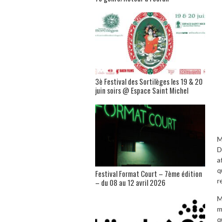
3è Festival des Sortilèges les 19 & 20
juin soirs @ Espace Saint Michel
M
D
a
q
Festival Format Court – 7ème édition
r
– du 08 au 12 avril 2026
M
m
q