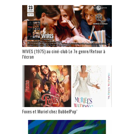
WIVES (1975) au ciné-club Le 7e genre/Retour à
l’écran
Foxes et Muriel chez BubbelPop’