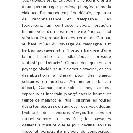
Vieil homme et l’enfant
peint
la rencontre entre
deux personnages-pantins, plongés dans la
violence d’un monde empli de dédain, dépourvu
de reconnaissance et d’empathie. Dès
l’ouverture, un contraste s’opère lorsqu’un
homme vêtu d’un costard-cravate énonce la loi
stipulant l’expropriation des terres de Gunnar,
au beau milieu du paysage de campagne, aux
herbes sauvages et à l’horizon baignée d’une
lueur blanche et silencieuse, presque
fantastique. Déraciné, Gunnar doit quitter son
paysage placide pour la clameur citadine, et ses
déambulations à cheval pour des trajets
solitaires en autobus. Au moment de son
départ, Gunnar contemple la mer, l’air est
vaporeux et incertain, plongé dans la brume, et
teinté de mélancolie. Puis il sillonne les routes
désertes, esquisse un au revoir des yeux depuis
l’habitacle de sa voiture, s’engouffre dans un
tunnel sombre et sans fin ; les paysages
défilent à mesure que le jour décline, sous la
triste et pénétrante mélodie du compositeur