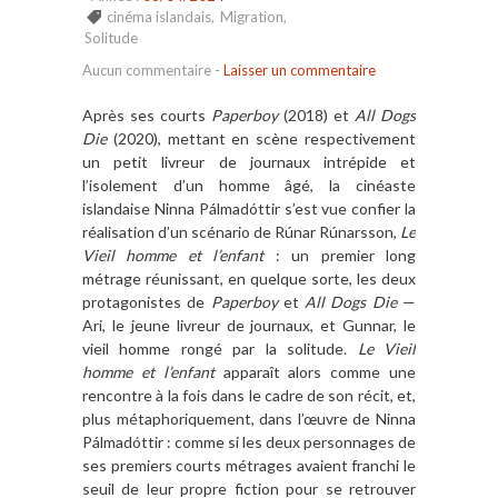
cinéma islandais
,
Migration
,
Solitude
Aucun commentaire
-
Laisser un commentaire
Après ses courts
Paperboy
(2018) et
All Dogs
Die
(2020), mettant en scène respectivement
un petit livreur de journaux intrépide et
l’isolement d’un homme âgé, la cinéaste
islandaise Ninna Pálmadóttir s’est vue confier la
réalisation d’un scénario de Rúnar Rúnarsson,
Le
Vieil homme et l’enfant
: un premier long
métrage réunissant, en quelque sorte, les deux
protagonistes de
Paperboy
et
All Dogs Die
—
Ari, le jeune livreur de journaux, et Gunnar, le
vieil homme rongé par la solitude.
Le Vieil
homme et l’enfant
apparaît alors comme une
rencontre à la fois dans le cadre de son récit, et,
plus métaphoriquement, dans l’œuvre de Ninna
Pálmadóttir : comme si les deux personnages de
ses premiers courts métrages avaient franchi le
seuil de leur propre fiction pour se retrouver