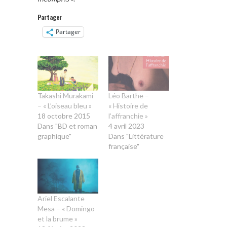
Partager
Partager
Takashi Murakami
Léo Barthe –
– « L’oiseau bleu »
« Histoire de
18 octobre 2015
l’affranchie »
Dans "BD et roman
4 avril 2023
graphique"
Dans "Littérature
française"
Ariel Escalante
Mesa – « Domingo
et la brume »