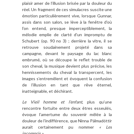
plaisir amer de l’illusion brisée par la douleur du
réel. Un fragment de ces simulacres suscite une
émotion particulièrement vive, lorsque Gunnar,
assis dans son salon, se lève à la fenêtre d’où
l’on entend, presque imperceptiblement, la
mélodie emplie de clarté d’un impromptu de
Schubert (op. 90 no 3) ; derrière la vitre, il se
retrouve soudainement projeté dans sa
campagne, devant le paysage du lac blanc
embrumé, où se découpe le reflet trouble de
son cheval, la musique devient plus précise, les
hennissements du cheval la transpercent, les
images s’entremêlent et évoquent la confusion
de l’illusion en tant que rêve éternel,
inatteignable, et déchirant.
Le Vieil homme et l’enfant
, plus qu’une
rencontre fortuite entre deux êtres esseulés,
évoque l’amertume du souvenir mêlée à la
douleur de l’indifférence, que Ninna Pálmadóttir
aurait certainement pu nommer
« Les
incompris »
.