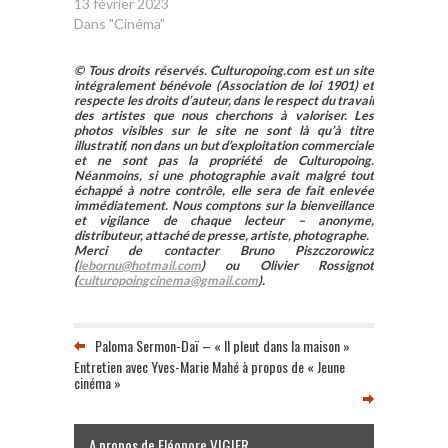
13 février 2023
Dans "Cinéma"
© Tous droits réservés. Culturopoing.com est un site
intégralement bénévole (Association de loi 1901) et
respecte les droits d’auteur, dans le respect du travail
des artistes que nous cherchons à valoriser. Les
photos visibles sur le site ne sont là qu’à titre
illustratif, non dans un but d’exploitation commerciale
et ne sont pas la propriété de Culturopoing.
Néanmoins, si une photographie avait malgré tout
échappé à notre contrôle, elle sera de fait enlevée
immédiatement. Nous comptons sur la bienveillance
et vigilance de chaque lecteur – anonyme,
distributeur, attaché de presse, artiste, photographe.
Merci de contacter Bruno Piszczorowicz
(
lebornu@hotmail.com
) ou Olivier Rossignot
(
culturopoingcinema@gmail.com
).
Paloma Sermon-Daï – « Il pleut dans la maison »
Entretien avec Yves-Marie Mahé à propos de « Jeune
cinéma »
A propos de Eléonore VIGIER