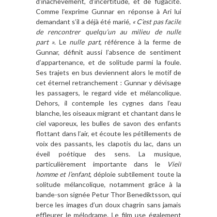
d’inachèvement, d’incertitude, et de fugacité.
Comme l’exprime Gunnar en réponse à Ari lui
demandant s’il a déjà été marié,
« C’est pas facile
de rencontrer quelqu’un au milieu de nulle
part »
. Le
nulle part
, référence à la ferme de
Gunnar, définit aussi l’absence de sentiment
d’appartenance, et de solitude parmi la foule.
Ses trajets en bus deviennent alors le motif de
cet éternel retranchement : Gunnar y dévisage
les passagers, le regard vide et mélancolique.
Dehors, il contemple les cygnes dans l’eau
blanche, les oiseaux migrant et chantant dans le
ciel vaporeux, les bulles de savon des enfants
flottant dans l’air, et écoute les pétillements de
voix des passants, les clapotis du lac, dans un
éveil poétique des sens. La musique,
particulièrement importante dans le
Vieil
homme et l’enfant
, déploie subtilement toute la
solitude mélancolique, notamment grâce à la
bande-son signée Petur Thor Benediktsson, qui
berce les images d’un doux chagrin sans jamais
effleurer le mélodrame. Le film use également