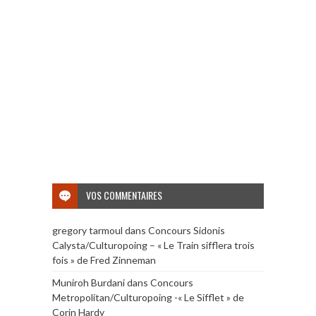
VOS COMMENTAIRES
gregory tarmoul
dans
Concours Sidonis
Calysta/Culturopoing – « Le Train sifflera trois
fois » de Fred Zinneman
Muniroh Burdani
dans
Concours
Metropolitan/Culturopoing -« Le Sifflet » de
Corin Hardy