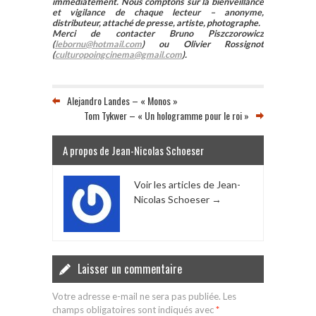
immédiatement. Nous comptons sur la bienveillance
et vigilance de chaque lecteur – anonyme,
distributeur, attaché de presse, artiste, photographe.
Merci de contacter Bruno Piszczorowicz
(
lebornu@hotmail.com
) ou Olivier Rossignot
(
culturopoingcinema@gmail.com
).
Alejandro Landes – « Monos »
Tom Tykwer – « Un hologramme pour le roi »
A propos de Jean-Nicolas Schoeser
Voir les articles de Jean-
Nicolas Schoeser
→
Laisser un commentaire
Votre adresse e-mail ne sera pas publiée.
Les
champs obligatoires sont indiqués avec
*