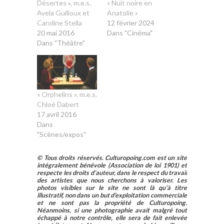
Désertes », m.e.s.
« Nuit noire en
Avela Guilloux et
Anatolie »
Caroline Stella
12 février 2024
20 mai 2016
Dans "Cinéma"
Dans "Théâtre"
« Orphelins », m.e.s.
Chloé Dabert
17 avril 2016
Dans
"Scènes/expos"
© Tous droits réservés. Culturopoing.com est un site
intégralement bénévole (Association de loi 1901) et
respecte les droits d’auteur, dans le respect du travail
des artistes que nous cherchons à valoriser. Les
photos visibles sur le site ne sont là qu’à titre
illustratif, non dans un but d’exploitation commerciale
et ne sont pas la propriété de Culturopoing.
Néanmoins, si une photographie avait malgré tout
échappé à notre contrôle, elle sera de fait enlevée