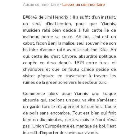
Aucun commentaire
-
Laisser un commentaire
E#8@& de Jimi Hendrix ! Il a suffit d’un instant,
un seul, d’inattention, pour que Yiannis,
musicien raté bien décidé à fuir cette île de
malheur, perde sa trace. Ah oui, Jimi est un
cabot, façon Benji la malice, seul souvenir de son
histoire d’amour raté avec la sublime Kika. Ah
oui, cette île, c’est Chypre, absurdité politique
coupée en deux depuis 1974 entre turcs et
chypriotes et que ce foutu canidé décide de
visiter pépouze en traversant à travers les
ruines de la green zone vers le secteur turc.
Commence alors pour Yiannis une traque
absurde qui, spoilons un peu, va vite s’arrêter :
un garde turc le récupère et lui confie la boule
de poils sans encombre. Tout est bien qui finit
bien en dix minutes, certes, mais le Nord n’est
pas l’Union Européenne et, manque de bol, il est
interdit d’importer des animaux vivants.