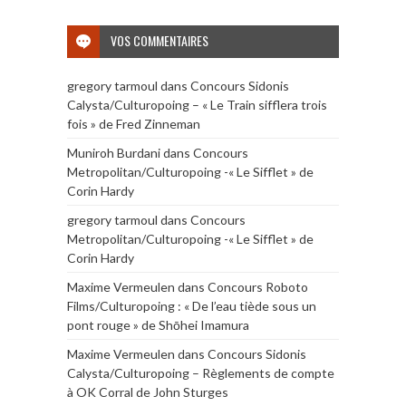
VOS COMMENTAIRES
gregory tarmoul
dans
Concours Sidonis
Calysta/Culturopoing – « Le Train sifflera trois
fois » de Fred Zinneman
Muniroh Burdani
dans
Concours
Metropolitan/Culturopoing -« Le Sifflet » de
Corin Hardy
gregory tarmoul
dans
Concours
Metropolitan/Culturopoing -« Le Sifflet » de
Corin Hardy
Maxime Vermeulen
dans
Concours Roboto
Films/Culturopoing : « De l’eau tiède sous un
pont rouge » de Shōhei Imamura
Maxime Vermeulen
dans
Concours Sidonis
Calysta/Culturopoing – Règlements de compte
à OK Corral de John Sturges