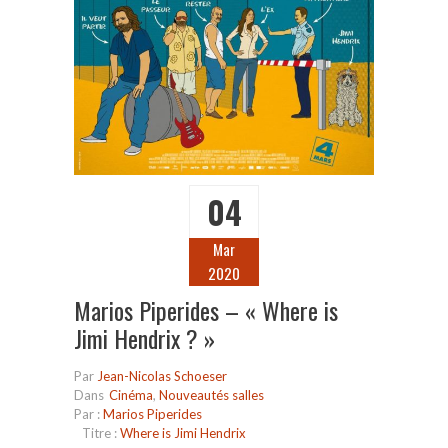
04
Mar
2020
Marios Piperides – « Where is
Jimi Hendrix ? »
Par
Jean-Nicolas Schoeser
Dans
Cinéma
,
Nouveautés salles
Par :
Marios Piperides
Titre :
Where is Jimi Hendrix