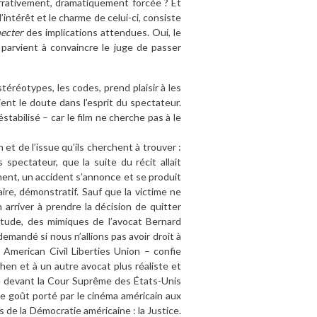
narrativement, dramatiquement forcée ? Et
l’intérêt et le charme de celui-ci, consiste
ecter
des implications attendues. Oui, le
i parvient à convaincre le juge de passer
stéréotypes, les codes, prend plaisir à les
ent le doute dans l’esprit du spectateur.
bilisé – car le film ne cherche pas à le
 et de l’issue qu’ils cherchent à trouver :
pectateur, que la suite du récit allait
ment, un accident s’annonce et se produit
re, démonstratif. Sauf que la victime ne
 arriver à prendre la décision de quitter
titude, des mimiques de l’avocat Bernard
emandé si nous n’allions pas avoir droit à
 American Civil Liberties Union – confie
ohen et à un autre avocat plus réaliste et
ée devant la Cour Suprême des États-Unis
 le goût porté par le cinéma américain aux
de la Démocratie américaine : la Justice.