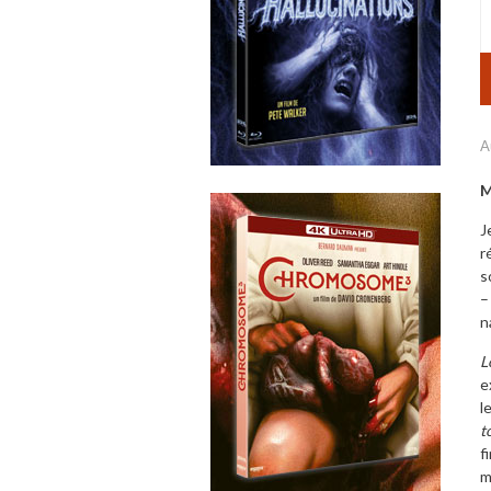
A
M
J
r
s
–
n
L
e
l
t
f
m