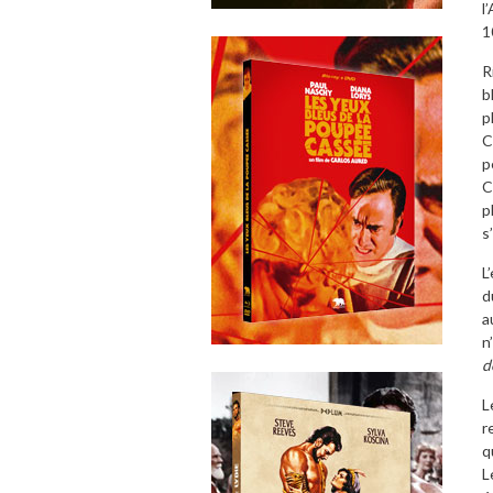
l
1
R
b
p
C
p
C
p
s
L
d
a
n
d
L
r
q
L