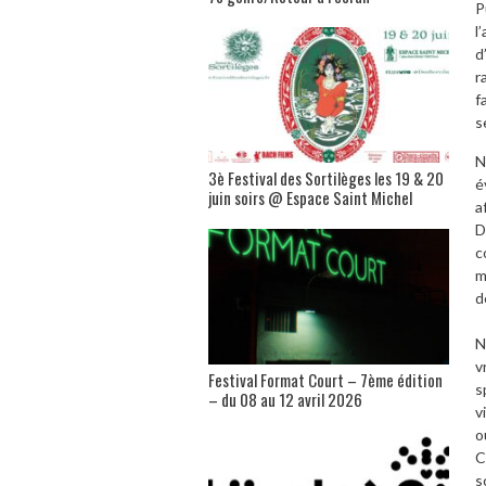
P
l
d
r
f
s
N
3è Festival des Sortilèges les 19 & 20
é
juin soirs @ Espace Saint Michel
a
D
c
m
d
N
v
Festival Format Court – 7ème édition
s
– du 08 au 12 avril 2026
v
o
C
s