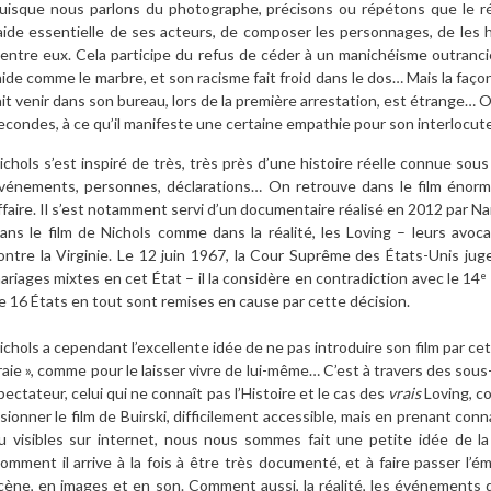
uisque nous parlons du photographe, précisons ou répétons que le réa
’aide essentielle de ses acteurs, de composer les personnages, de les
’entre eux. Cela participe du refus de céder à un manichéisme outrancier
aide comme le marbre, et son racisme fait froid dans le dos… Mais la façon
ait venir dans son bureau, lors de la première arrestation, est étrange…
econdes, à ce qu’il manifeste une certaine empathie pour son interlocute
ichols s’est inspiré de très, très près d’une histoire réelle connue sous
vénements, personnes, déclarations… On retrouve dans le film énorm
ffaire. Il s’est notamment servi d’un documentaire réalisé en 2012 par Na
ans le film de Nichols comme dans la réalité, les Loving – leurs avo
ontre la Virginie. Le 12 juin 1967, la Cour Suprême des États-Unis juge 
ariages mixtes en cet État – il la considère en contradiction avec le 14
e
e 16 États en tout sont remises en cause par cette décision.
ichols a cependant l’excellente idée de ne pas introduire son film par cet
raie », comme pour le laisser vivre de lui-même… C’est à travers des sous-t
pectateur, celui qui ne connaît pas l’Histoire et le cas des
vrais
Loving, c
isionner le film de Buirski, difficilement accessible, mais en prenant co
u visibles sur internet, nous nous sommes fait une petite idée de la 
omment il arrive à la fois à être très documenté, et à faire passer l’é
cène, en images et en son. Comment aussi, la réalité, les événements 