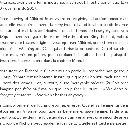
’Arkansas, ayant cinq longs métrages à son actif. Il est à parier que
Lov
0 » des films de 2017.
ichard Loving et Mildred Jeter vivent en Virginie, et l’action démarre aut
lanc, elle est noire – avec du
sang
indien. La loi locale interdit les m
lusieurs autres États américains – c’est le temps de la ségrégation ra
iviques, avec sa figure de proue : Martin Luther King. Richard, habi
ersonnes de toutes origines, veut épouser Mildred, qui est enceinte, et p
olumbia – Washington DC – qui autorise la procédure. De retour chez 
leine nuit, mis en prison, puis condamné à quitter l’État – puisqu’il
’installent à contrecoeur dans la capitale fédérale.
’entourage de Richard, qui l’avait mis en garde, lui reproche son geste, c
u loup. Richard est un homme fruste, quelque peu bourru, taciturne, mais
u bord des larmes -, et, surtout, d’une incroyable naïveté
(
2
)
. Son prob
’imagine pas
faire
(du)
mal
ou que l’on puisse lui nuire – « We don’t h
éranger personne
– « We won’t bother anybody ».
e comportement de Richard étonne, énerve. Quand sa femme lui deman
etourner en Virginie pour que sa belle-mère, sage-femme, l’aide à a
uestions. Et, évidemment, ce qui devait arriver arrive : une seconde arrest
e choix de Nichols peut également irriter… Quelle est cette péripétie