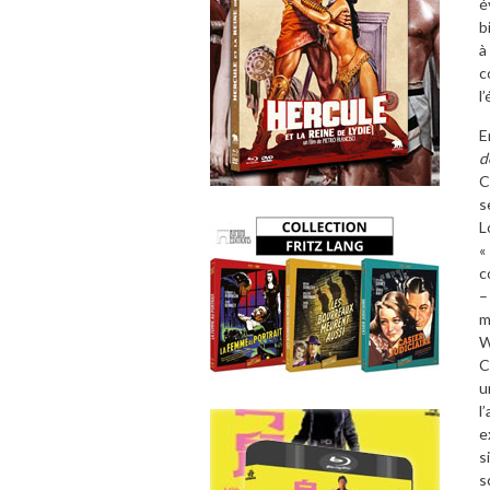
é
b
à
c
l
E
d
C
s
L
«
c
–
m
W
C
u
l
e
s
s