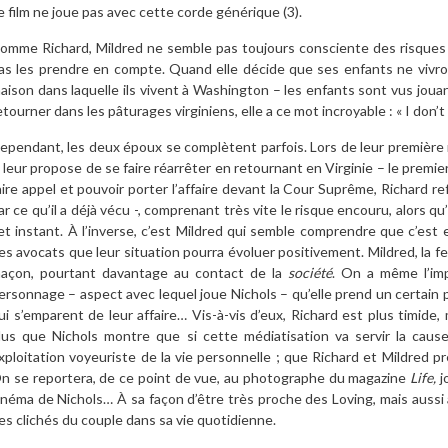
e film ne joue pas avec cette corde générique
(
3
)
.
omme Richard, Mildred ne semble pas toujours consciente des risques 
as les prendre en compte. Quand elle décide que ses enfants ne vivron
aison dans laquelle ils vivent à Washington – les enfants sont vus jouant 
etourner dans les pâturages virginiens, elle a ce mot incroyable : « I don’t
ependant, les deux époux se complètent parfois. Lors de leur première 
i leur propose de se faire réarrêter en retournant en Virginie – le premie
aire appel et pouvoir porter l’affaire devant la Cour Suprême, Richar
ar ce qu’il a déjà vécu -, comprenant très vite le risque encouru, alors qu
et instant. À l’inverse, c’est Mildred qui semble comprendre que c’est
es avocats que leur situation pourra évoluer positivement. Mildred, la f
açon, pourtant davantage au contact de la
société
. On a même l’imp
ersonnage – aspect avec lequel joue Nichols – qu’elle prend un certain p
ui s’emparent de leur affaire… Vis-à-vis d’eux, Richard est plus timide
lus que Nichols montre que si cette médiatisation va servir la cause
xploitation voyeuriste de la vie personnelle ; que Richard et Mildred pr
n se reportera, de ce point de vue, au photographe du magazine
Life,
j
inéma de Nichols… À sa façon d’être très proche des Loving, mais aussi à
es clichés du couple dans sa vie quotidienne.