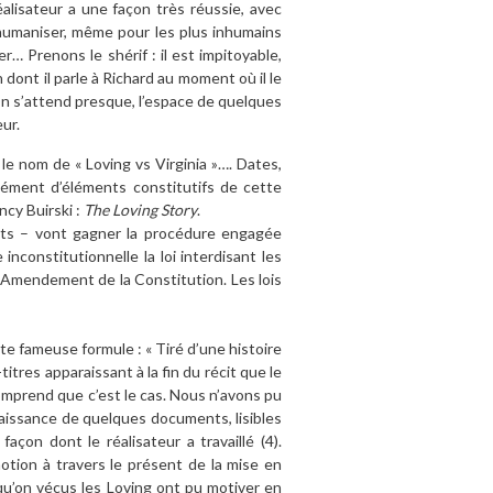
lisateur a une façon très réussie, avec
 humaniser, même pour les plus inhumains
… Prenons le shérif : il est impitoyable,
 dont il parle à Richard au moment où il le
 On s’attend presque, l’espace de quelques
ur.
 le nom de « Loving vs Virginia »…. Dates,
ément d’éléments constitutifs de cette
ncy Buirski :
The Loving Story
.
cats – vont gagner la procédure engagée
inconstitutionnelle la loi interdisant les
Amendement de la Constitution. Les lois
te fameuse formule : « Tiré d’une histoire
itres apparaissant à la fin du récit que le
omprend que c’est le cas. Nous n’avons pu
nnaissance de quelques documents, lisibles
façon dont le réalisateur a travaillé
(
4
)
.
motion à travers le présent de la mise en
qu’on vécus les Loving ont pu motiver en