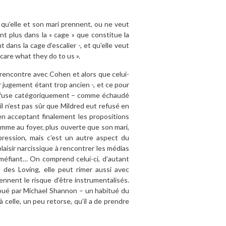
qu’elle et son mari prennent, ou ne veut
t plus dans la « cage » que constitue la
dans la cage d’escalier -, et qu’elle veut
 care what they do to us ».
rencontre avec Cohen et alors que celui-
r jugement étant trop ancien -, et ce pour
d refuse catégoriquement – comme échaudé
’il n’est pas sûr que Mildred eut refusé en
 en acceptant finalement les propositions
emme au foyer, plus ouverte que son mari,
ression, mais c’est un autre aspect du
laisir narcissique à rencontrer les médias
, méfiant… On comprend celui-ci, d’autant
 des Loving, elle peut rimer aussi avec
ennent le risque d’être instrumentalisés.
oué par Michael Shannon – un habitué du
 celle, un peu retorse, qu’il a de prendre