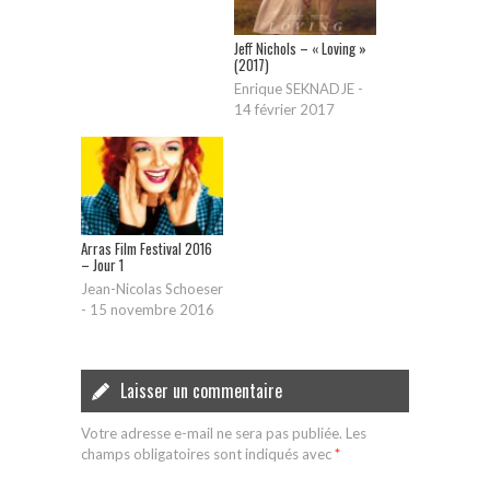
Jeff Nichols – « Loving »
(2017)
Enrique SEKNADJE
-
14 février 2017
Arras Film Festival 2016
– Jour 1
Jean-Nicolas Schoeser
-
15 novembre 2016
Laisser un commentaire
Votre adresse e-mail ne sera pas publiée.
Les
champs obligatoires sont indiqués avec
*