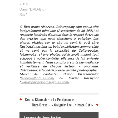
2016
Dans "DVD/Blu-
Ray"
© Tous droits réservés. Culturopoing.com est un site
intégralement bénévole (Association de loi 1901) et
respecte les droits d’auteur, dans le respect du travail
des artistes que nous cherchons à valoriser. Les
photos visibles sur le site ne sont là qu’à titre
illustratif, non dans un but d’exploitation commerciale
et ne sont pas la propriété de Culturopoing.
Néanmoins, si une photographie avait malgré tout
échappé à notre contrôle, elle sera de fait enlevée
immédiatement. Nous comptons sur la bienveillance
et vigilance de chaque lecteur – anonyme,
distributeur, attaché de presse, artiste, photographe.
Merci de contacter Bruno Piszczorowicz
(
lebornu@hotmail.com
) ou Olivier Rossignot
(
culturopoingcinema@gmail.com
).
Cédric Klapisch – « Le Péril jeune »
Tinto Brass – « Caligula: The Ultimate Cut »
A propos de Hugo Jordan