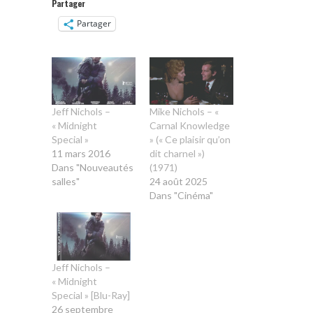
Partager
Partager
Jeff Nichols –
Mike Nichols – «
« Midnight
Carnal Knowledge
Special »
» (« Ce plaisir qu’on
11 mars 2016
dit charnel »)
Dans "Nouveautés
(1971)
salles"
24 août 2025
Dans "Cinéma"
Jeff Nichols –
« Midnight
Special » [Blu-Ray]
26 septembre