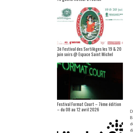
3è Festival des Sortilèges les 19 & 20
juin soirs @ Espace Saint Michel
Festival Format Court – 7ème édition
– du 08 au 12 avril 2026
D
B
d
d