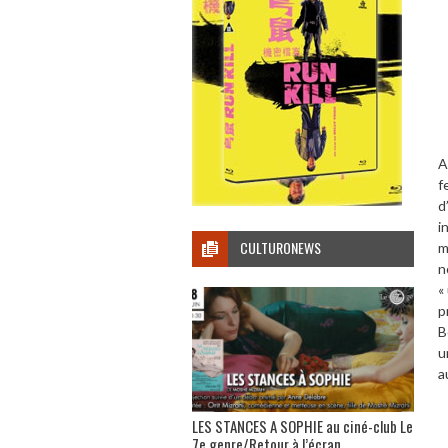
A
f
d
i
CULTURONEWS
m
n
«
p
B
u
a
LES STANCES A SOPHIE au ciné-club Le
7e genre/Retour à l’écran