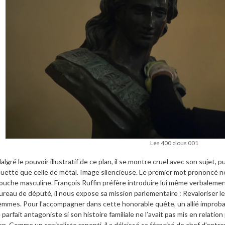
Les 400 clous 001
algré le pouvoir illustratif de ce plan, il se montre cruel avec son sujet, p
uette que celle de métal. Image silencieuse. Le premier mot prononcé ne t
ouche masculine. François Ruffin préfère introduire lui même verbalement
ureau de député, il nous expose sa mission parlementaire : Revaloriser l
emmes. Pour l’accompagner dans cette honorable quête, un allié improba
e parfait antagoniste si son histoire familiale ne l’avait pas mis en relat
ien. Comme un capitaliste repenti, il a délaissé sa férocité de chef d’entre