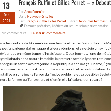
François Ruffin et Gilles Perret – « Debou
13
Par
Anna Fournier
Oct
Dans
Nouveautés salles
2021
Par :
François Ruffin
,
Gilles Perret
Titre :
Debout les femmes !
Femmes précaires
,
Métiers du lien
,
Mission parlementaire
ucun commentaire
-
Laisser un commentaire
ans les couloirs de l’Assemblée, une femme effleure d’un chiffon une Ma
e petits parlementaires vaquent à leurs réunions, elle nettoie un symbo
’évident et en même temps d’insaisissable. Deux femmes, l’une de métal, 
egard lointain et sa nature immobile, la première semble ignorer totalem
’enorgueillissent d’avoir façonné la République à son image. Liberté, Égal
réconisée dans cet idéal personnifié au féminin. Cette confrontation du v
ristallise en une image l’enjeu du film. Le problème et sa possible résolu
gnore la femme qui l’entretien, et si enfin elle lui daignait un regard ?