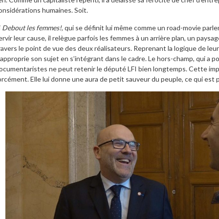
onsidérations humaines. Soit.
i
Debout les femmes!
, qui se définit lui même comme un road-movie parl
ervir leur cause, il relègue parfois les femmes à un arrière plan, un paysa
ravers le point de vue des deux réalisateurs. Reprenant la logique de leu
’approprie son sujet en s’intégrant dans le cadre. Le hors-champ, qui a p
ocumentaristes ne peut retenir le député LFI bien longtemps. Cette imp
orcément. Elle lui donne une aura de petit sauveur du peuple, ce qui est 