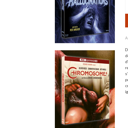
A
D
d
d
r
s
p
c
i