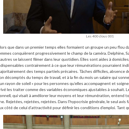
Les 400 clous 001
lors que dans un premier temps elles formaient un groupe un peu flou da
emmes conquièrent progressivement le champ de la caméra. Delphine, Sab
’autres se laissent filmer dans leur quotidien. Elles sont aides à domicil
ndispensables contrairement à ce que leur rémunérations pourraient indi
ajoritairement des temps partiels précaires. Tâches difficiles, absence
on décomptés du temps de travail, et à la fin du mois un salaire qui sonn
 un rayon de soleil » pour les personnes qu’elles accompagnent et soigne
rivé les traiter comme des variables économiques ajustables à souhait. Le
onnell, qui visait à améliorer leur moyens et leur rémunération, entend 
ne. Rejetées, rejetées, rejetées. Dans l’hypocrisie générale, le seul avis 
ux côté de celui d’attractivité pour définir les conditions d’emploi. Tant q