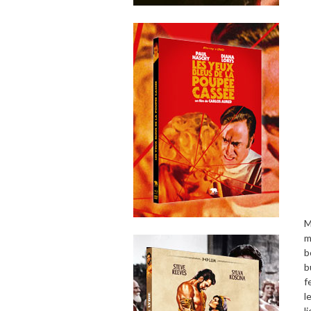
M
m
b
b
f
l
l