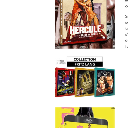
c
S
s
t
s
d
f