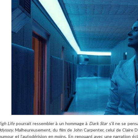
igh Life
pourrait ressembler à un hommage à
Dark Star
s’il ne se pen
dyssey
. Malheureusement, du film de John Carpenter, celui de Claire D
’humour et l’autodérision en moins. En renouant avec une narration éc