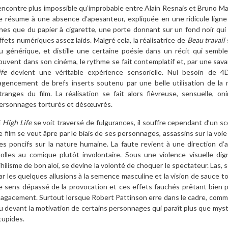
encontre plus impossible qu’improbable entre Alain Resnais et Bruno Matt
e résume à une absence d’apesanteur, expliquée en une ridicule ligne
ines que du papier à cigarette, une porte donnant sur un fond noir qui s
ffets numériques assez laids. Malgré cela, la réalisatrice de
Beau travail
u générique, et distille une certaine poésie dans un récit qui sem
ouvent dans son cinéma, le rythme se fait contemplatif et, par une sava
ife
devient une véritable expérience sensorielle. Nul besoin de 4
’agencement de brefs inserts soutenu par une belle utilisation de la
tranges du film. La réalisation se fait alors fièvreuse, sensuelle, on
ersonnages torturés et désœuvrés.
i
High Life
se voit traversé de fulgurances, il souffre cependant d’un sc
e film se veut âpre par le biais de ses personnages, assassins sur la voie 
es poncifs sur la nature humaine. La faute revient à une direction d’
olles au comique plutôt involontaire. Sous une violence visuelle d
ihilisme de bon aloi, se devine la volonté de choquer le spectateur. Las, 
ar les quelques allusions à la semence masculine et la vision de sauce t
e sens dépassé de la provocation et ces effets fauchés prêtant bien p
’agacement. Surtout lorsque Robert Pattinson erre dans le cadre, comme s
u devant la motivation de certains personnages qui paraît plus que myst
tupides.