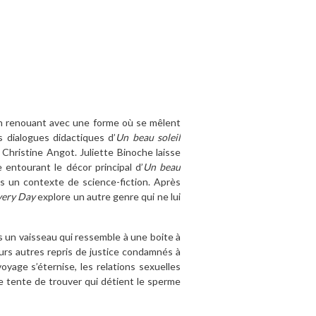
 en renouant avec une forme où se mêlent
s dialogues didactiques d’
Un beau soleil
 Christine Angot. Juliette Binoche laisse
e entourant le décor principal d’
Un beau
ans un contexte de science-fiction. Après
very Day
explore un autre genre qui ne lui
s un vaisseau qui ressemble à une boite à
urs autres repris de justice condamnés à
oyage s’éternise, les relations sexuelles
ce tente de trouver qui détient le sperme