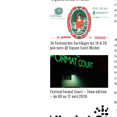
n
é
d
b
H
3è Festival des Sortilèges les 19 & 20
(
juin soirs @ Espace Saint Michel
R
S
D
M
M
I
S
Festival Format Court – 7ème édition
P
– du 08 au 12 avril 2026
P