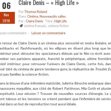
Claire Denis – « High Life »
06
Par
Thomas Roland
Nov
Dans
Cinéma
,
Nouveautés salles
2018
Par :
Claire Denis
Titre :
High Life
cinéma français
,
science-fiction
ucun commentaire
-
Laisser un commentaire
e retour de Claire Denis à un cinéma plus sensoriel et moins linéaire,
lashbacks et flashforwards, où les ellipses en disent plus long que le
ntérieur
peut dérouter les spectateurs éblouis par le film co-écrit avec
omber ses parisiens apparats, franchit le périphérique, ultime frontièr
oleil intérieur
, pour retrouver l’univers de Claire Denis, cette fois, d
voir tâté du cinéma de genre tendance gore, la réalisatrice de
Trouble E
st pas familier, la science-fiction.
ans la blouse d’une infirmière matricide, Juliette Binoche embarque dan
haussures maquillée, aux côté de Robert Pattinson, Mia Goth et plusie
erpétuité. Leur mission ? Trouver de nouvelles sources d’énergie. Le v
ont tabous et les tensions se créent pendant que l’infirmière de servi
déal dans un but de reproduction tout aussi idéale.