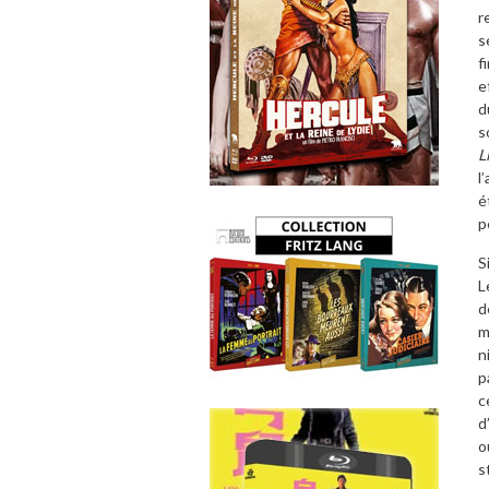
r
s
f
e
d
s
L
l
é
p
S
L
d
m
n
p
c
d
o
s