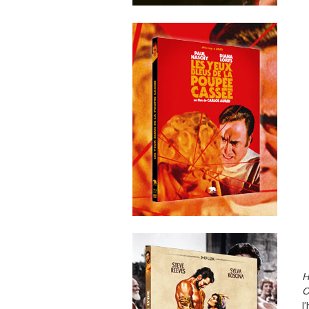
H
O
l