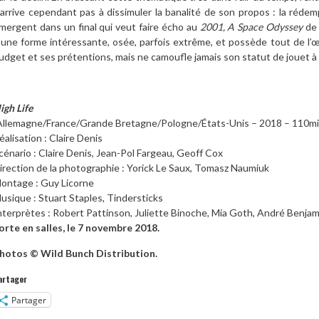
’arrive cependant pas à dissimuler la banalité de son propos : la rédempt
mergent dans un final qui veut faire écho au
2001, A Space Odyssey
de 
’une forme intéressante, osée, parfois extrême, et possède tout de l’œ
udget et ses prétentions, mais ne camoufle jamais son statut de jouet à la
igh Life
Allemagne/France/Grande Bretagne/Pologne/États-Unis – 2018 – 110mi
éalisation : Claire Denis
cénario : Claire Denis, Jean-Pol Fargeau, Geoff Cox
irection de la photographie : Yorick Le Saux, Tomasz Naumiuk
ontage : Guy Licorne
usique : Stuart Staples, Tindersticks
nterprètes : Robert Pattinson, Juliette Binoche, Mia Goth, André Benjam
orte en salles, le 7 novembre 2018.
hotos © Wild Bunch Distribution.
artager
Partager