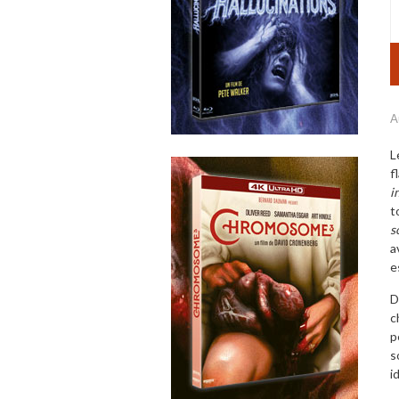
A
L
f
i
t
s
a
e
D
c
p
s
i