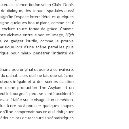
eï. La science-fiction selon Claire Denis
 de dialogue, des tenues spatiales aussi
ignifie l’espace intersidéral et quelques
signe quelques beaux plans, comme celui
ble exclure toute forme de grâce. Comme
nte alchimie entre le son et l’image,
High
D, ce gadget inutile, comme le prouve
 musique lors d’une scène parmi les plus
irique pour mieux pénétrer l’intimité de
énario peu original et peine à convaincre.
du rachat, alors qu’il ne fait que rabâcher
acteurs inégale et à des scènes d’action
igne d’une production The Asylum et un
seul le bourgeois peut se sentir accidenté
omate étalée sur le visage d’un comédien,
lus à rire ou à pousser quelques soupirs
’il ne comprenait pas ce qu’il doit jouer
érieuse lors de raccourcis scénaristiques