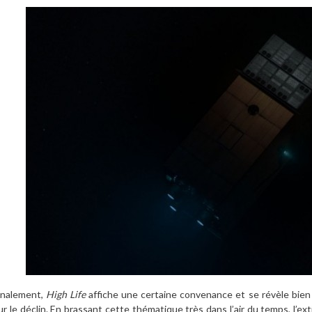
inalement,
High Life
affiche une certaine convenance et se révèle bien
ur le déclin. En brassant cette thématique très dans l’air du temps, l’ex