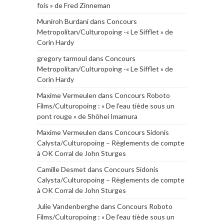
fois » de Fred Zinneman
Muniroh Burdani
dans
Concours
Metropolitan/Culturopoing -« Le Sifflet » de
Corin Hardy
gregory tarmoul
dans
Concours
Metropolitan/Culturopoing -« Le Sifflet » de
Corin Hardy
Maxime Vermeulen
dans
Concours Roboto
Films/Culturopoing : « De l’eau tiède sous un
pont rouge » de Shōhei Imamura
Maxime Vermeulen
dans
Concours Sidonis
Calysta/Culturopoing – Règlements de compte
à OK Corral de John Sturges
Camille Desmet
dans
Concours Sidonis
Calysta/Culturopoing – Règlements de compte
à OK Corral de John Sturges
Julie Vandenberghe
dans
Concours Roboto
Films/Culturopoing : « De l’eau tiède sous un