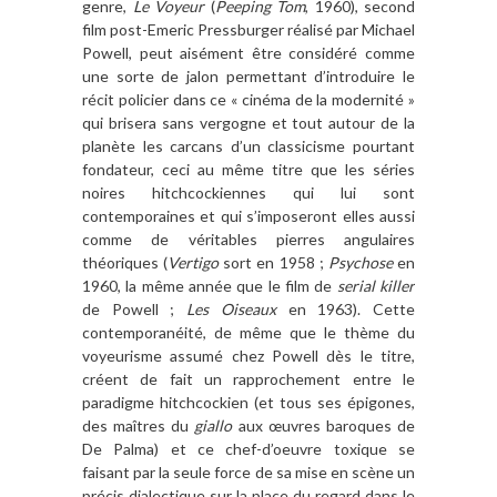
genre,
Le Voyeur
(
Peeping Tom
, 1960), second
film post-Emeric Pressburger réalisé par Michael
Powell, peut aisément être considéré comme
une sorte de jalon permettant d’introduire le
récit policier dans ce « cinéma de la modernité »
qui brisera sans vergogne et tout autour de la
planète les carcans d’un classicisme pourtant
fondateur, ceci au même titre que les séries
noires hitchcockiennes qui lui sont
contemporaines et qui s’imposeront elles aussi
comme de véritables pierres angulaires
théoriques (
Vertigo
sort en 1958 ;
Psychose
en
1960, la même année que le film de
serial killer
de Powell ;
Les Oiseaux
en 1963). Cette
contemporanéité, de même que le thème du
voyeurisme assumé chez Powell dès le titre,
créent de fait un rapprochement entre le
paradigme hitchcockien (et tous ses épigones,
des maîtres du
giallo
aux œuvres baroques de
De Palma) et ce chef-d’oeuvre toxique se
faisant par la seule force de sa mise en scène un
précis dialectique sur la place du regard dans le