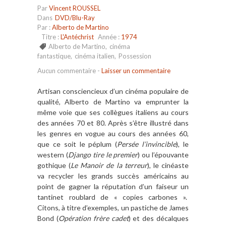
Par
Vincent ROUSSEL
Dans
DVD/Blu-Ray
Par :
Alberto de Martino
Titre :
L'Antéchrist
Année :
1974
Alberto de Martino
,
cinéma
fantastique
,
cinéma italien
,
Possession
Aucun commentaire
-
Laisser un commentaire
Artisan consciencieux d’un cinéma populaire de
qualité, Alberto de Martino va emprunter la
même voie que ses collègues italiens au cours
des années 70 et 80. Après s’être illustré dans
les genres en vogue au cours des années 60,
que ce soit le péplum (
Persée l’invincible
), le
western (
Django tire le premier
) ou l’épouvante
gothique (
Le Manoir de la terreur
), le cinéaste
va recycler les grands succès américains au
point de gagner la réputation d’un faiseur un
tantinet roublard de « copies carbones ».
Citons, à titre d’exemples, un pastiche de James
Bond (
Opération frère cadet
) et des décalques