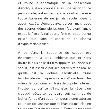
et toute la thématique de la possession
diabolique, il en propose aussi une vision toute
personnelle, notamment grâce à cette manière
toute italienne de ne jamais reculer devant
aucun excès. Démarquage, certes, mais avec
des scènes démentielles que n’auraient jamais
osées le film original et une folie baroque qui n’a
existé que dans le cadre de ce cinéma
d’exploitation italien.
A ce titre, la séquence du sabbat est
évidemment la plus emblématique et sans
doute la plus belle du film. Ippolita, couchée sur
son lit, est assaillie par ses souvenirs et réalise
qu’elle fut la victime sacrificielle d’une
bacchanale diabolique au cœur d’une forêt. Au
milieu de corps nus en train de copuler, elle est
ligotée, contrainte d’ingurgiter la tête d’un
crapaud décapité, de boire son sang et de
lécher l’anus d’un bouc (on pourra constater au
cours de ce passage que de Martino maîtrise en
tout point l’art du montage !). Enfin, un monstre