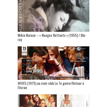
Mikio Naruse – « Nuages flottants » (1955) / Blu-
ray
WIVES (1975) au ciné-club Le 7e genre/Retour à
l’écran