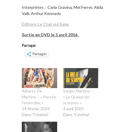
Interprètes : Carla Gravina, Mel Ferrer, Alida
Valli, Arthur Kennedy
Éditions Le Chat qui fume
Sortie en DVD le 5 avril 2016
Partager
Partager
Alberto De
Sergio Martino –
Martino – « Persée
« La Queue du
l’invincible »
scorpion »
14 février 2024
4 avril 2025
Dans "Cinéma"
Dans "Cinéma"