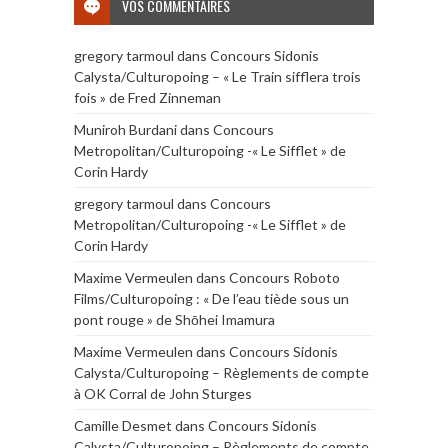
VOS COMMENTAIRES
gregory tarmoul
dans
Concours Sidonis
Calysta/Culturopoing – « Le Train sifflera trois
fois » de Fred Zinneman
Muniroh Burdani
dans
Concours
Metropolitan/Culturopoing -« Le Sifflet » de
Corin Hardy
gregory tarmoul
dans
Concours
Metropolitan/Culturopoing -« Le Sifflet » de
Corin Hardy
Maxime Vermeulen
dans
Concours Roboto
Films/Culturopoing : « De l’eau tiède sous un
pont rouge » de Shōhei Imamura
Maxime Vermeulen
dans
Concours Sidonis
Calysta/Culturopoing – Règlements de compte
à OK Corral de John Sturges
Camille Desmet
dans
Concours Sidonis
Calysta/Culturopoing – Règlements de compte