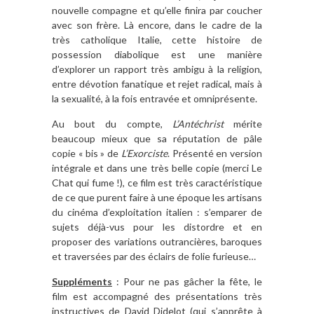
nouvelle compagne et qu’elle finira par coucher
avec son frère. Là encore, dans le cadre de la
très catholique Italie, cette histoire de
possession diabolique est une manière
d’explorer un rapport très ambigu à la religion,
entre dévotion fanatique et rejet radical, mais à
la sexualité, à la fois entravée et omniprésente.
Au bout du compte,
L’Antéchrist
mérite
beaucoup mieux que sa réputation de pâle
copie « bis » de
L’Exorciste
. Présenté en version
intégrale et dans une très belle copie (merci Le
Chat qui fume !), ce film est très caractéristique
de ce que purent faire à une époque les artisans
du cinéma d’exploitation italien : s’emparer de
sujets déjà-vus pour les distordre et en
proposer des variations outrancières, baroques
et traversées par des éclairs de folie furieuse…
Suppléments
: Pour ne pas gâcher la fête, le
film est accompagné des présentations très
instructives de David Didelot (qui s’apprête à