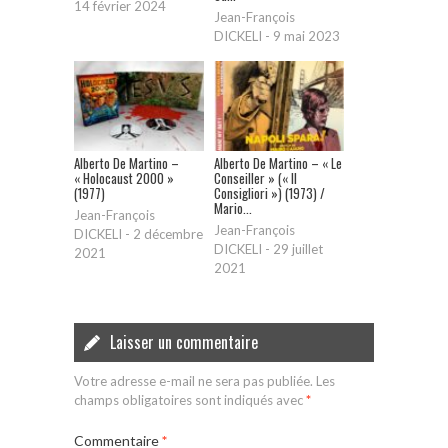
14 février 2024
Jean-François
DICKELI
-
9 mai 2023
Alberto De Martino –
Alberto De Martino – « Le
« Holocaust 2000 »
Conseiller » (« Il
(1977)
Consigliori ») (1973) /
Mario...
Jean-François
Jean-François
DICKELI
-
2 décembre
DICKELI
-
29 juillet
2021
2021
Laisser un commentaire
Votre adresse e-mail ne sera pas publiée.
Les
champs obligatoires sont indiqués avec
*
Commentaire
*