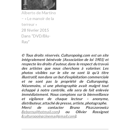
Alberto de Martino
– « Le manoir de la
terreur »
28 février 2015
Dans "DVD/Blu-
Ray"
© Tous droits réservés. Culturopoing.com est un site
intégralement bénévole (Association de loi 1901) et
respecte les droits d’auteur, dans le respect du travail
des artistes que nous cherchons à valoriser. Les
photos visibles sur le site ne sont là qu’à titre
illustratif, non dans un but d’exploitation commerciale
et ne sont pas la propriété de Culturopoing.
Néanmoins, si une photographie avait malgré tout
échappé à notre contrôle, elle sera de fait enlevée
immédiatement. Nous comptons sur la bienveillance
et vigilance de chaque lecteur – anonyme,
distributeur, attaché de presse, artiste, photographe.
Merci de contacter Bruno Piszczorowicz
(
lebornu@hotmail.com
) ou Olivier Rossignot
(
culturopoingcinema@gmail.com
).