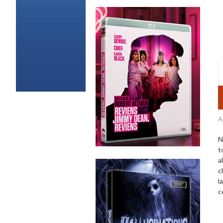
A
N
t
a
c
l
c