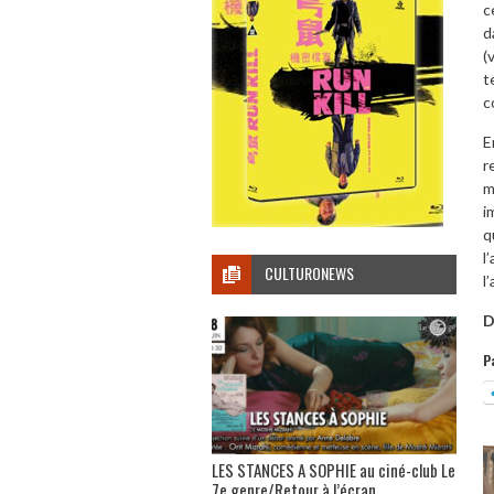
c
d
(
t
c
E
r
m
i
q
l
CULTURONEWS
l
D
P
LES STANCES A SOPHIE au ciné-club Le
7e genre/Retour à l’écran