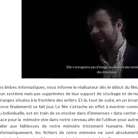
es limbes informatiques, nous informe le réalisateur dès le début du fi
’un système mais pas supprimées de leur support de stockage et de mani
tranges situées à la frontière des enfers. Et là, tout de suite, en un écra
hose finalement) se fait jour. Le film s’attache en effet à montrer comm
u individuelle, est en train de se stocker dans d’immenses « data center »,
lace pour la mémoire vive dans notre cerveau afin de l’utiliser pour a
alier aux faiblesses de notre mémoire tristement humaine. Mais 
nformatiquement, les fichiers de notre mémoire ne sont absolument