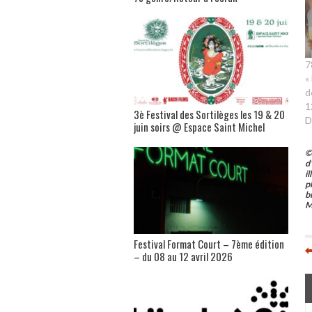
7
«
d
1
3è Festival des Sortilèges les 19 & 20
D
juin soirs @ Espace Saint Michel
©
d
i
p
b
M
Festival Format Court – 7ème édition
– du 08 au 12 avril 2026