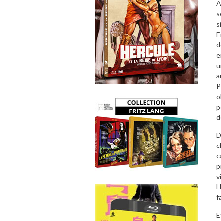
A
s
s
E
d
e
u
a
P
o
p
d
D
c
c
p
v
H
f
E