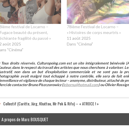
8ième festival de Locarno –
78ième Festival de Locarno –
 Fugace beauté du présent,
« Histoires de corps meurtris »
échirante fragilité du passé »
11 août 2025
2 août 2025
Dans "Cinéma"
ans "Cinéma"
 Tous droits réservés. Culturopoing.com est un site intégralement bénévole (As
’auteur, dans le respect du travail des artistes que nous cherchons à valoriser. Les 
llustratif, non dans un but d’exploitation commerciale et ne sont pas la p
hotographie avait malgré tout échappé à notre contrôle, elle sera de fait 
ienveillance et vigilance de chaque lecteur – anonyme, distributeur, attaché de pr
erci de contacter Bruno Piszczorowicz (
lebornu@hotmail.com
) ou Olivier Rossign
Collectif (Caritte, Jürg, Khattou, Mr Pek & Rifo) – « ATROCE ! »
A propos de Marc BOUSQUET