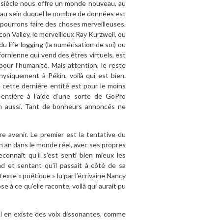
u siècle nous offre un monde nouveau, au
 au sein duquel le nombre de données est
s pourrons faire des choses merveilleuses.
on Valley, le merveilleux Ray Kurzweil, ou
 life-logging (la numérisation de soi) ou
ornienne qui vend des êtres virtuels, est
pour l’humanité. Mais attention, le reste
hysiquement à Pékin, voilà qui est bien.
e cette dernière entité est pour le moins
 entière à l’aide d’une sorte de GoPro
ien aussi. Tant de bonheurs annoncés ne
e avenir. Le premier est la tentative du
n an dans le monde réel, avec ses propres
connaît qu’il s’est senti bien mieux les
d et sentant qu’il passait à côté de sa
texte « poétique » lu par l’écrivaine Nancy
 à ce qu’elle raconte, voilà qui aurait pu
 Il en existe des voix dissonantes, comme