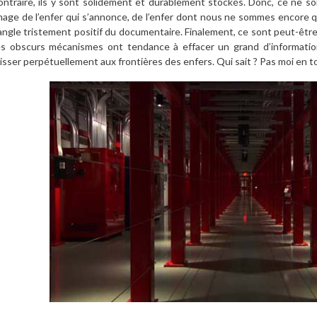
ontraire, ils y sont solidement et durablement stockés. Donc, ce ne so
mage de l’enfer qui s’annonce, de l’enfer dont nous ne sommes encore qu’
’angle tristement positif du documentaire. Finalement, ce sont peut-être
es obscurs mécanismes ont tendance à effacer un grand d’informatio
aisser perpétuellement aux frontières des enfers. Qui sait ? Pas moi en t