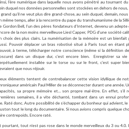
insi, l’ère numérique dans laquelle nous avons pénétré au tournant d
ein duquel nos données personnelles sont stockées en dehors de nous,
i grand qu’il ne veut plus dire grand-chose, au sein duquel, demain, nou
n même temps, aller à la rencontre du pape du transhumanisme de la Sillic
e Gordon Bell, l’un des pères fondateurs d’Internet, devenu un adepte du
ncore de la non moins merveilleuse Liesl Capper, PDG d’une société calif
n choix des plus clairs. La numérisation de la mémoire est un bienfait 
ussi. Pouvoir déplacer un bras robotisé situé à Paris tout en étant p
ouvoir, à terme, télécharger notre conscience (même si la définition d
bscure) dans un disque dur, c’est encore bien. Enregistrer sa vie
erpétuellement installée sur le torse ou sur le front, c’est super b
evraient que nous réjouir.
eux éléments tentent de contrebalancer cette vision idyllique de notr
hroniqueur américain Paul Miller de se déconnecter durant une année. U
apacités, sa propre mémoire et… son propre mal-être. En effet, s’il re
remières semaines, il a vite déchanté, tombant dans un ennui profon
ie. Raté donc. Autre possibilité de s’échapper du bonheur qui advient, le 
uston tout le long du documentaire. Si nous avions compris quelque chose
aire contrepoids. Encore raté.
t pourtant, tout n’est pas rose dans le monde merveilleux du 3 ou 4.0.