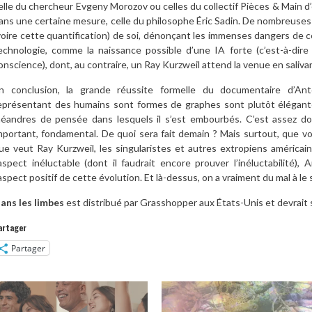
elle du chercheur Evgeny Morozov ou celles du collectif Pièces & Main d
ans une certaine mesure, celle du philosophe Éric Sadin. De nombreuses
voire cette quantification) de soi, dénonçant les immenses dangers de 
echnologie, comme la naissance possible d’une IA forte (c’est-à-dire u
onscience), dont, au contraire, un Ray Kurzweil attend la venue en salivan
n conclusion, la grande réussite formelle du documentaire d’Ant
eprésentant des humains sont formes de graphes sont plutôt élégant
éandres de pensée dans lesquels il s’est embourbés. C’est assez do
mportant, fondamental. De quoi sera fait demain ? Mais surtout, que v
ue veut Ray Kurzweil, les singularistes et autres extropiens américa
’aspect inéluctable (dont il faudrait encore prouver l’inéluctabilité)
’aspect positif de cette évolution. Et là-dessus, on a vraiment du mal à le 
ans les limbes
est distribué par Grasshopper aux États-Unis et devrait s
artager
Partager