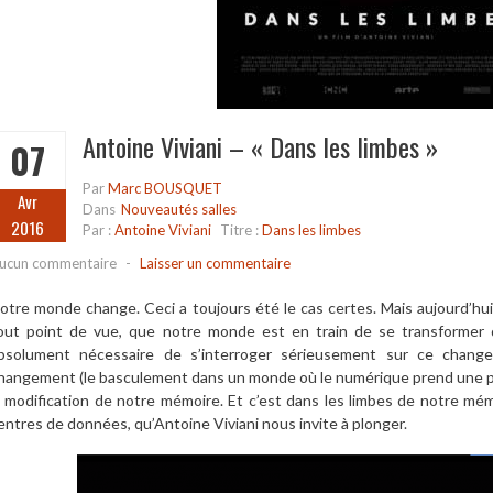
Antoine Viviani – « Dans les limbes »
07
Par
Marc BOUSQUET
Avr
Dans
Nouveautés salles
2016
Par :
Antoine Viviani
Titre :
Dans les limbes
ucun commentaire
-
Laisser un commentaire
otre monde change. Ceci a toujours été le cas certes. Mais aujourd’hui
out point de vue, que notre monde est en train de se transformer de 
bsolument nécessaire de s’interroger sérieusement sur ce chan
hangement (le basculement dans un monde où le numérique prend une pl
a modification de notre mémoire. Et c’est dans les limbes de notre mém
entres de données, qu’Antoine Viviani nous invite à plonger.