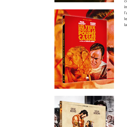
c
i
l
l
l