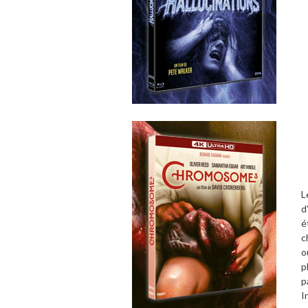
L
d
é
c
o
p
p
I