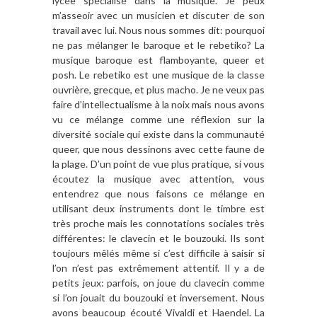
lycée spécialisé dans la musique. Je peux
m’asseoir avec un musicien et discuter de son
travail avec lui. Nous nous sommes dit: pourquoi
ne pas mélanger le baroque et le rebetiko? La
musique baroque est flamboyante, queer et
posh. Le rebetiko est une musique de la classe
ouvrière, grecque, et plus macho. Je ne veux pas
faire d’intellectualisme à la noix mais nous avons
vu ce mélange comme une réflexion sur la
diversité sociale qui existe dans la communauté
queer, que nous dessinons avec cette faune de
la plage. D’un point de vue plus pratique, si vous
écoutez la musique avec attention, vous
entendrez que nous faisons ce mélange en
utilisant deux instruments dont le timbre est
très proche mais les connotations sociales très
différentes: le clavecin et le bouzouki. Ils sont
toujours mêlés même si c’est difficile à saisir si
l’on n’est pas extrêmement attentif. Il y a de
petits jeux: parfois, on joue du clavecin comme
si l’on jouait du bouzouki et inversement. Nous
avons beaucoup écouté Vivaldi et Haendel. La