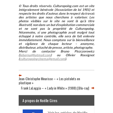
© Tous droits réservés. Culturopoing.com est un site
intégralement bénévole (Association de loi 1901) et
respecte les droits d’auteur, dans le respect du travail
des artistes que nous cherchons à valoriser. Les
photos visibles sur le site ne sont là qu’à titre
illustratif, non dans un but d’exploitation commerciale
et ne sont pas la propriété de Culturopoing.
Néanmoins, si une photographie avait malgré tout
échappé à notre contrôle, elle sera de fait enlevée
immédiatement. Nous comptons sur la bienveillance
et vigilance de chaque lecteur – anonyme,
distributeur, attaché de presse, artiste, photographe.
Merci de contacter Bruno Piszczorowicz
(
lebornu@hotmail.com
) ou Olivier Rossignot
(
culturopoingcinema@gmail.com
).
Jean-Christophe Meurisse – « Les pistolets en
plastique »
Frank LaLoggia – « Lady in White » (1988) [Blu-ray]
A propos de Noëlle Gires
Voir les articles de Noëlle