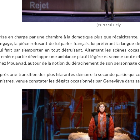
(c) Pascal Gely
rise en charge par une chambre à la domotique plus que récalcitrante
angage, la pièce refusant de lui parler français, lui préférant la langu
ui finit par s’emporter en tout détruisant. Alternant les scènes cocas
remière partie développe une ambiance plutôt légère et somme toute eff
hez Mouawad, autour de la notion du déracinement de son personnage c
près une transition des plus hilarantes démarre la seconde partie qui cet
inistres, venue constater les dégâts occasionnés par Geneviève dans sa