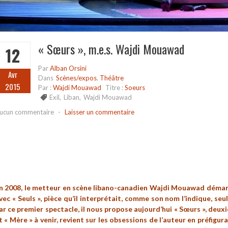
« Sœurs », m.e.s. Wajdi Mouawad
12
Par
Alban Orsini
Avr
Dans
Scènes/expos
,
Théâtre
2015
Par :
Wajdi Mouawad
Titre :
Soeurs
Exil
,
Liban
,
Wajdi Mouawad
ucun commentaire
-
Laisser un commentaire
n 2008, le metteur en scène libano-canadien Wajdi Mouawad démar
vec « Seuls », pièce qu’il interprétait, comme son nom l’indique, seu
ar ce premier spectacle, il nous propose aujourd’hui « Sœurs », deuxiè
t « Mère » à venir, revient sur les obsessions de l’auteur en préfigura