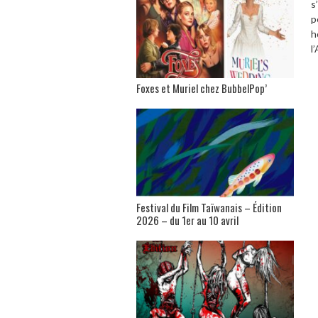
s
p
h
l
Foxes et Muriel chez BubbelPop’
Festival du Film Taïwanais – Édition
2026 – du 1er au 10 avril