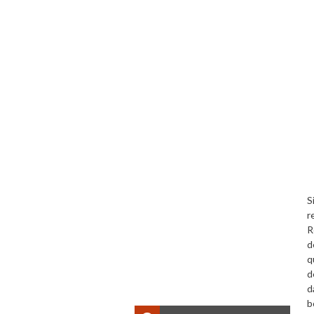
S
r
R
d
q
d
d
b