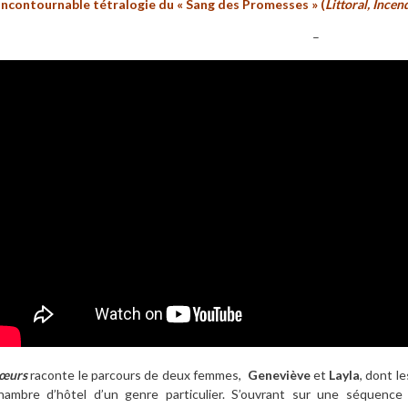
’incontournable tétralogie du « Sang des Promesses » (
Littoral, Incen
–
œurs
raconte le parcours de deux femmes,
Geneviève
et
Layla
, dont l
hambre d’hôtel d’un genre particulier. S’ouvrant sur une séquence