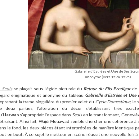
Gabrielle d’Estrées et Une de Ses Sœu
Anonyme (vers 1594-1595)
i
Seuls
se plaçait sous l’égide picturale du
Retour du Fils Prodigue
de
egard énigmatique et anonyme du tableau
Gabrielle d’Estrées et Une
eprenant la trame singulière du premier volet du
Cycle Domestique
, le
e deux parties, l’altération du décor s’établissant très ex
u’
Harwan
s’appropriait l’espace dans
Seuls
en le transformant, Geneviève
étruisant. Ainsi fait, Wajdi Mouawad semble chercher une cohérence à
ans le fond, les deux pièces étant interprétées de manière identique p
out en bout. À ce sujet le metteur en scène réussit une nouvelle fois à