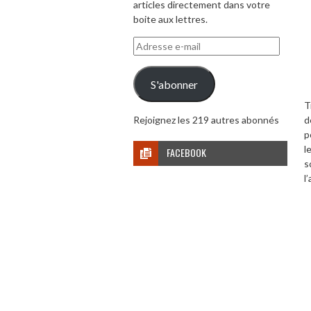
articles directement dans votre
boite aux lettres.
Adresse
e-
mail
S'abonner
T
d
Rejoignez les 219 autres abonnés
p
l
FACEBOOK
s
l