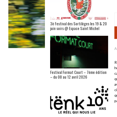
3è Festival des Sortilèges les 19 & 20
juin soirs @ Espace Saint Michel
A
R
h
Festival Format Court – 7ème édition
c
– du 08 au 12 avril 2026
q
a
c
q
p