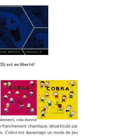
05
)
est en liberté!
calement, cela donne
e franchement chaotique, désarticulé par
on.
Cobra
est davantage un mode de jeu