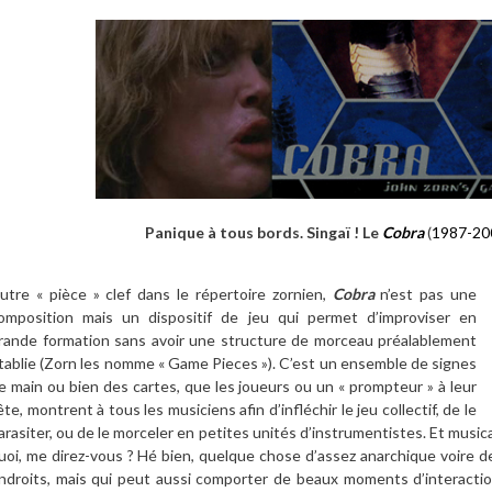
Panique à tous bords. Singaï ! Le
Cobra
(
1987-20
utre « pièce » clef dans le répertoire zornien,
Cobra
n’est pas une
omposition mais un dispositif de jeu qui permet d’improviser en
rande formation sans avoir une structure de morceau préalablement
tablie (Zorn les nomme « Game Pieces »). C’est un ensemble de signes
e main ou bien des cartes, que les joueurs ou un « prompteur » à leur
ête, montrent à tous les musiciens afin d’infléchir le jeu collectif, de le
arasiter, ou de le morceler en petites unités d’instrumentistes. Et musi
uoi, me direz-vous ? Hé bien, quelque chose d’assez anarchique voire d
ndroits, mais qui peut aussi comporter de beaux moments d’interacti