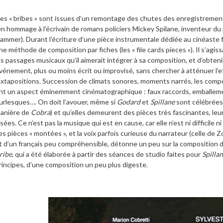
es « bribes » sont issues d’un remontage des chutes des enregistremen
en hommage à l’écrivain de romans policiers Mickey Spilane, inventeur d
ammer). Durant l’écriture d’une pièce instrumentale dédiée au cinéaste
ne méthode de composition par fiches (les « file cards pieces »). Il s’agiss
es passages musicaux qu’il aimerait intégrer à sa composition, et d’obten
vénement, plus ou moins écrit ou improvisé, sans chercher à atténuer l’e
uxtapositions. Succession de climats sonores, moments narrés, les compo
nt un aspect éminemment cinématographique : faux raccords, emballem
urlesques…. On doit l’avouer, même si
Godard
et
Spillane
sont célébrées 
anière de
Cobra
) et qu’elles demeurent des pièces très fascinantes, le
isées. Ce n’est pas la musique qui est en cause, car elle n’est ni difficile 
es pièces « montées », et la voix parfois curieuse du narrateur (celle de Z
t d’un français peu compréhensible, détonne un peu sur la composition d
ribe
, qui a été élaborée à partir des séances de studio faites pour
Spilla
rincipes, d’une composition un peu plus digeste.