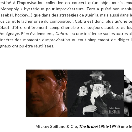
estiné à l’improvisation collective en concert qu’un objet musicalem
 Monopoly » hystérique pour improvisateurs, Zorn a puisé son inspir
baseball, hockey…) que dans des stratégies de guérilla, mais aussi dans 
usical et le lâcher prise du compositeur. Cobra est donc, plus qu’une 
éfaut d’être entièrement compréhensible et toujours audible, et le
émoignage. Bien évidemment,
Cobra
a eu une incidence sur les autres al
’insérer des moments d’improvisation ou tout simplement de diriger l
ignaux ont pu être réutilisées.
Mickey Spillane & Cie,
The Bribe
(1986-1998)
une fi