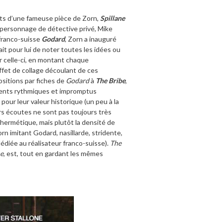
ts d’une fameuse pièce de Zorn,
Spillane
u personnage de détective privé, Mike
 franco-suisse
Godard
, Zorn a inauguré
ait pour lui de noter toutes les idées ou
ir celle-ci, en montant chaque
ffet de collage découlant de ces
sitions par fiches de
Godard
à
The
Bribe
,
ents rythmiques et impromptus
pour leur valeur historique (un peu à la
urs écoutes ne sont pas toujours très
ni hermétique, mais plutôt la densité de
orn imitant Godard, nasillarde, stridente,
édiée au réalisateur franco-suisse).
The
ne
, est, tout en gardant les mêmes