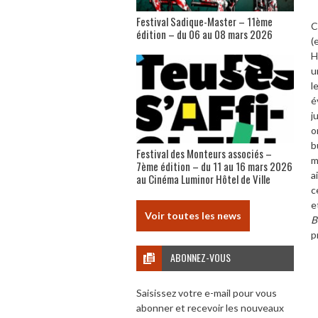
Festival Sadique-Master – 11ème
C
édition – du 06 au 08 mars 2026
(
H
u
l
é
j
o
b
Festival des Monteurs associés –
m
7ème édition – du 11 au 16 mars 2026
a
au Cinéma Luminor Hôtel de Ville
c
e
Voir toutes les news
B
p
ABONNEZ-VOUS
Saisissez votre e-mail pour vous
abonner et recevoir les nouveaux