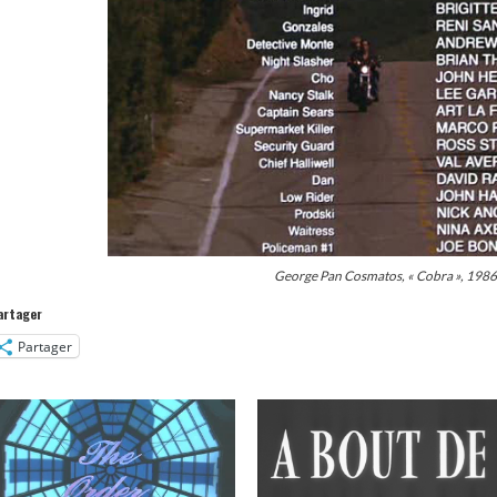
George Pan Cosmatos, « Cobra », 1986
artager
Partager