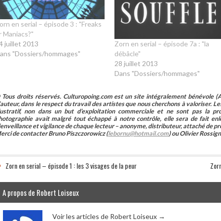
orn en serial – épisode 3 : "Freaks
r Maniacs?"
Zorn en serial – épisode 7a : "la
4 juillet 2013
débâcle"
ans "Dossiers/hommages"
28 juillet 2013
Dans "Dossiers/hommages"
 Tous droits réservés. Culturopoing.com est un site intégralement bénévole (As
’auteur, dans le respect du travail des artistes que nous cherchons à valoriser. Les 
llustratif, non dans un but d’exploitation commerciale et ne sont pas la p
hotographie avait malgré tout échappé à notre contrôle, elle sera de fait 
ienveillance et vigilance de chaque lecteur – anonyme, distributeur, attaché de pr
erci de contacter Bruno Piszczorowicz (
lebornu@hotmail.com
) ou Olivier Rossign
Zorn en serial – épisode 1 : les 3 visages de la peur
Zorn
A propos de Robert Loiseux
Voir les articles de Robert Loiseux
→