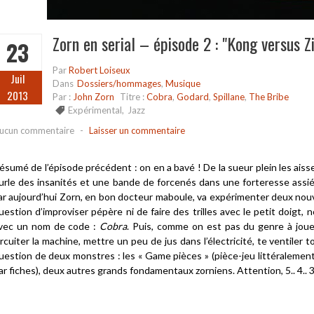
Zorn en serial – épisode 2 : "Kong versus Zi
23
Par
Robert Loiseux
Juil
Dans
Dossiers/hommages
,
Musique
2013
Par :
John Zorn
Titre :
Cobra
,
Godard
,
Spillane
,
The Bribe
Expérimental
,
Jazz
ucun commentaire
-
Laisser un commentaire
ésumé de l’épisode précédent : on en a bavé ! De la sueur plein les aissel
urle des insanités et une bande de forcenés dans une forteresse assi
ar aujourd’hui Zorn, en bon docteur maboule, va expérimenter deux nouv
uestion d’improviser pépère ni de faire des trilles avec le petit doigt, 
vec un nom de code :
Cobra
. Puis, comme on est pas du genre à jouer
ircuiter la machine, mettre un peu de jus dans l’électricité, te ventiler 
uestion de deux monstres : les « Game pièces » (pièce-jeu littéralement)
ar fiches), deux autres grands fondamentaux zorniens. Attention, 5.. 4.. 3.