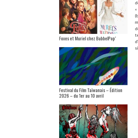
d
«
(
m
d
t
Foxes et Muriel chez BubbelPop’
d
s
Festival du Film Taïwanais – Édition
2026 – du 1er au 10 avril