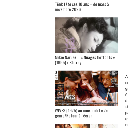
Tënk fête ses 10 ans – de mars à
novembre 2026
Mikio Naruse – « Nuages flottants »
(1955) / Blu-ray
A
c
g
é
d
t
WIVES (1975) au ciné-club Le 7e
p
genre/Retour à l’écran
q
e