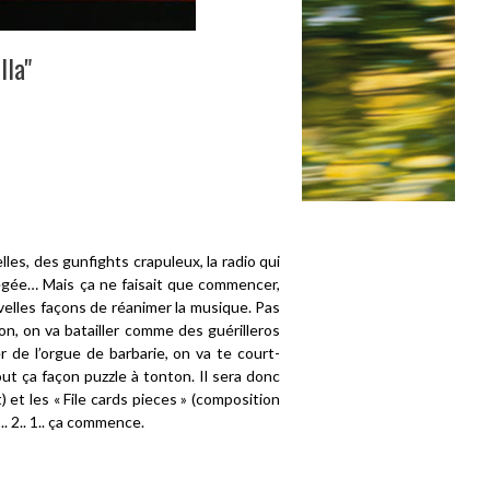
lla"
les, des gunfights crapuleux, la radio qui
égée… Mais ça ne faisait que commencer,
elles façons de réanimer la musique. Pas
non, on va batailler comme des guérilleros
 de l’orgue de barbarie, on va te court-
tout ça façon puzzle à tonton. Il sera donc
 et les « File cards pieces » (composition
. 2.. 1.. ça commence.