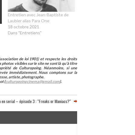
Entretien avec Jean-Baptiste de
Laubier alias Para One
18 octobre 2021
Dans "Entretiens"
sociation de loi 1901) et respecte les droits
photos visibles sur le site ne sont là qu’à titre
ropriété de Culturopoing. Néanmoins, si une
enlevée immédiatement. Nous comptons sur la
esse, artiste, photographe.
ot (
culturopoingcinema@gmail.com
).
 en serial – épisode 3 : "Freaks or Maniacs?"