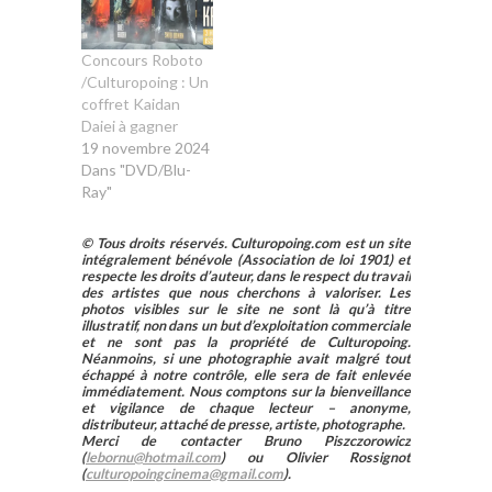
Concours Roboto
/Culturopoing : Un
coffret Kaidan
Daiei à gagner
19 novembre 2024
Dans "DVD/Blu-
Ray"
© Tous droits réservés. Culturopoing.com est un site
intégralement bénévole (Association de loi 1901) et
respecte les droits d’auteur, dans le respect du travail
des artistes que nous cherchons à valoriser. Les
photos visibles sur le site ne sont là qu’à titre
illustratif, non dans un but d’exploitation commerciale
et ne sont pas la propriété de Culturopoing.
Néanmoins, si une photographie avait malgré tout
échappé à notre contrôle, elle sera de fait enlevée
immédiatement. Nous comptons sur la bienveillance
et vigilance de chaque lecteur – anonyme,
distributeur, attaché de presse, artiste, photographe.
Merci de contacter Bruno Piszczorowicz
(
lebornu@hotmail.com
) ou Olivier Rossignot
(
culturopoingcinema@gmail.com
).