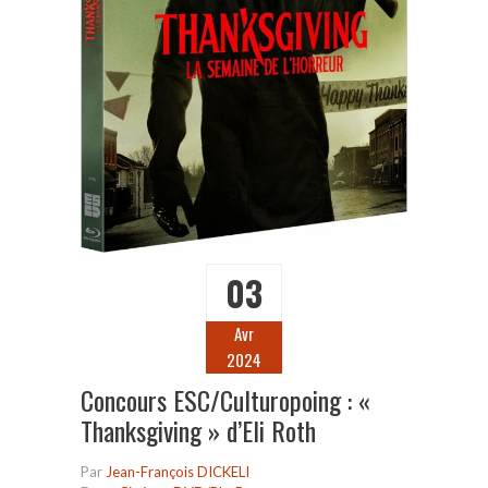
03
Avr
2024
Concours ESC/Culturopoing : «
Thanksgiving » d’Eli Roth
Par
Jean-François DICKELI