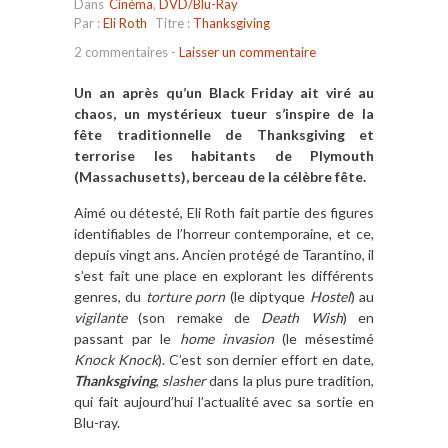
Dans
Cinéma
,
DVD/Blu-Ray
Par :
Eli Roth
Titre :
Thanksgiving
2 commentaires
-
Laisser un commentaire
Un an après qu’un Black Friday ait viré au
chaos, un mystérieux tueur s’inspire de la
fête traditionnelle de Thanksgiving et
terrorise les habitants de Plymouth
(Massachusetts), berceau de la célèbre fête.
Aimé ou détesté, Eli Roth fait partie des figures
identifiables de l’horreur contemporaine, et ce,
depuis vingt ans. Ancien protégé de Tarantino, il
s’est fait une place en explorant les différents
genres, du
torture porn
(le diptyque
Hostel
) au
vigilante
(son remake de
Death Wish
) en
passant par le
home invasion
(le mésestimé
Knock Knock
). C’est son dernier effort en date,
Thanksgiving
,
slasher
dans la plus pure tradition,
qui fait aujourd’hui l’actualité avec sa sortie en
Blu-ray.