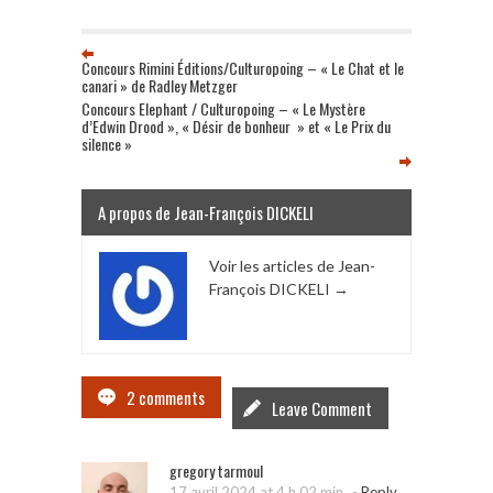
Concours Rimini Éditions/Culturopoing – « Le Chat et le
canari » de Radley Metzger
Concours Elephant / Culturopoing – « Le Mystère
d’Edwin Drood », « Désir de bonheur » et « Le Prix du
silence »
A propos de Jean-François DICKELI
Voir les articles de Jean-
François DICKELI
→
2 comments
Leave Comment
gregory tarmoul
-
17 avril 2024 at 4 h 02 min
Reply