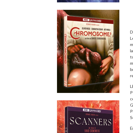
D
L
m
l
t
m
b
r
L
P
c
G
P
S
E