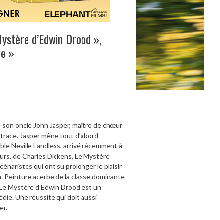
ystère d’Edwin Drood »,
ce »
e son oncle John Jasper, maître de chœur
 trace. Jasper mène tout d’abord
ible Neville Landless, arrivé récemment à
eurs, de Charles Dickens, Le Mystère
énaristes qui ont su prolonger le plaisir
in. Peinture acerbe de la classe dominante
 Le Mystère d’Edwin Drood est un
die. Une réussite qui doit aussi
er.