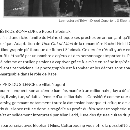
Le mystère d’Edwin Drood Copyright @ Elepha
ÉSIR DE BONHEUR de Robert Siodmak
e fils d’une riche famille du Maine choque ses proches en annonçant qu’il
usique. Adaptation de
Time Out of Mind
de la romancière Rachel Field, 
a filmographie pléthorique de Robert Siodmak. Ce dernier n’était guère e
ouffu, étouffé par un nombre d’enjeux et des personnages importants. Po
élodrame et thriller, parvient à captiver grâce à la mise en scène inspiré
rillants techniciens : la photographie est à tomber et les décors sont s
emarquable dans le rôle de Kate.
E PRIX DU SILENCE de Elliot Nugent
our reconquérir son ancienne fiancée, mariée à un millionnaire, Jay a décid
ela, il vole, tue, séduit la femme d’un milliardaire… Considéré comme une
atsby, gommant notamment toute la dimension baroque et critique de la
rix du silence refuse donc la tragédie au profit du film noir atmosphéri
eitz et solidement interprété par Allan Ladd, l’une des figures cultes du 
n partenariat avec Elephant Films, Culturopoing vous offre la possibil