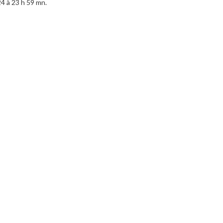
24 à 23 h 59 mn.