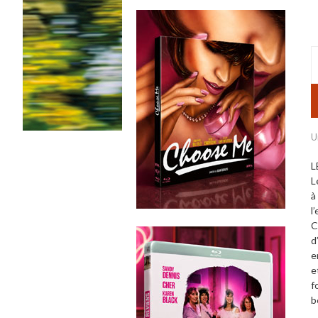
U
L
L
à
l
C
d
e
e
f
b