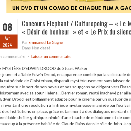
Concours Elephant / Culturopoing – « Le M
08
« Désir de bonheur » et « Le Prix du silen
Avr
Par
Emmanuel Le Gagne
2024
Dans
Non classé
n commentaire
-
Laisser un commentaire
E MYSTÈRE D’EDWIN DROOD de Stuart Walker
e jeune et affable Edwin Drood, en apparence comblé par la sollicitude d
 la cathédrale de Cloisterham, disparaît mystérieusement sans laisser de
’enquête sur le sort de son neveu et ses soupçons se dirigent vers l’irasc
loisterham avec sa sœur Helena… Dernier roman, resté inachevé par aill
’Edwin Drood, est brillamment adapté pour le cinéma par un quatuor de sc
n inventant une résolution à l’intrigue mystérieuse imaginée par l’écriva
t des institutions en place, grâce notamment à des dialogues mordants,
ormidable thriller gothique, nimbé d’une touche de mélodrame et de comé
eaucoup à la présence habitée de Claude Rains dans le rôle de John Jasp