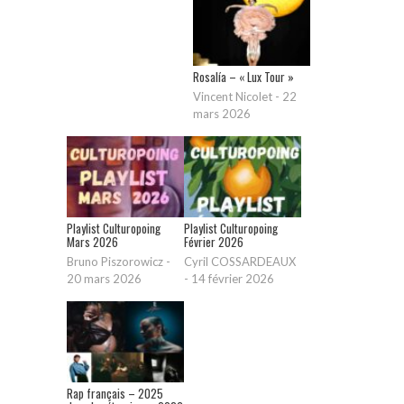
Rosalía – « Lux Tour »
Vincent Nicolet
-
22
mars 2026
Playlist Culturopoing
Playlist Culturopoing
Mars 2026
Février 2026
Bruno Piszorowicz
-
Cyril COSSARDEAUX
20 mars 2026
-
14 février 2026
Rap français – 2025