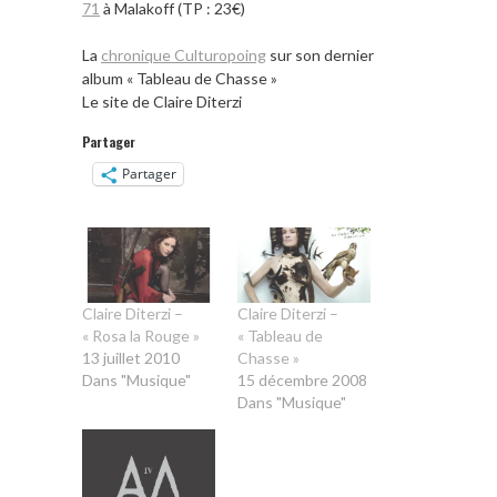
71
à Malakoff (TP : 23€)
La
chronique Culturopoing
sur son dernier
album « Tableau de Chasse »
Le site de Claire Diterzi
Partager
Partager
Claire Diterzi –
Claire Diterzi –
« Rosa la Rouge »
« Tableau de
13 juillet 2010
Chasse »
Dans "Musique"
15 décembre 2008
Dans "Musique"