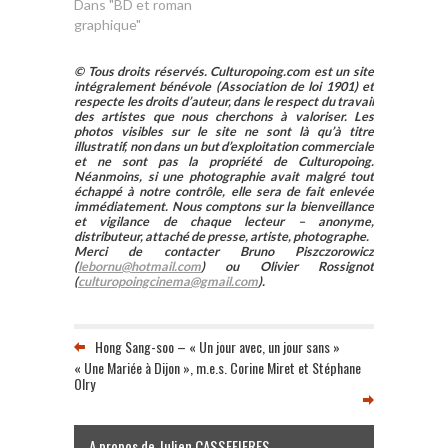
de l'Islam de
Dans "BD et roman
France. A travers
graphique"
une enquête de
terrains, il
© Tous droits réservés. Culturopoing.com est un site
discernait les
intégralement bénévole (Association de loi 1901) et
évolutions…
respecte les droits d’auteur, dans le respect du travail
des artistes que nous cherchons à valoriser. Les
photos visibles sur le site ne sont là qu’à titre
illustratif, non dans un but d’exploitation commerciale
et ne sont pas la propriété de Culturopoing.
Néanmoins, si une photographie avait malgré tout
échappé à notre contrôle, elle sera de fait enlevée
immédiatement. Nous comptons sur la bienveillance
et vigilance de chaque lecteur – anonyme,
distributeur, attaché de presse, artiste, photographe.
Merci de contacter Bruno Piszczorowicz
(
lebornu@hotmail.com
) ou Olivier Rossignot
(
culturopoingcinema@gmail.com
).
Hong Sang-soo – « Un jour avec, un jour sans »
« Une Mariée à Dijon », m.e.s. Corine Miret et Stéphane
Olry
A propos de Julien CASSEFIERES