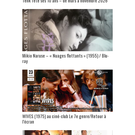
Tënk fête ses 10 ans – de mars à novembre 2026
Mikio Naruse – « Nuages flottants » (1955) / Blu-
ray
WIVES (1975) au ciné-club Le 7e genre/Retour à
l’écran