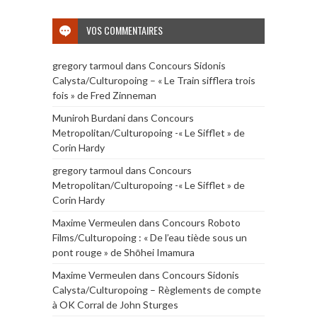
VOS COMMENTAIRES
gregory tarmoul
dans
Concours Sidonis
Calysta/Culturopoing – « Le Train sifflera trois
fois » de Fred Zinneman
Muniroh Burdani
dans
Concours
Metropolitan/Culturopoing -« Le Sifflet » de
Corin Hardy
gregory tarmoul
dans
Concours
Metropolitan/Culturopoing -« Le Sifflet » de
Corin Hardy
Maxime Vermeulen
dans
Concours Roboto
Films/Culturopoing : « De l’eau tiède sous un
pont rouge » de Shōhei Imamura
Maxime Vermeulen
dans
Concours Sidonis
Calysta/Culturopoing – Règlements de compte
à OK Corral de John Sturges