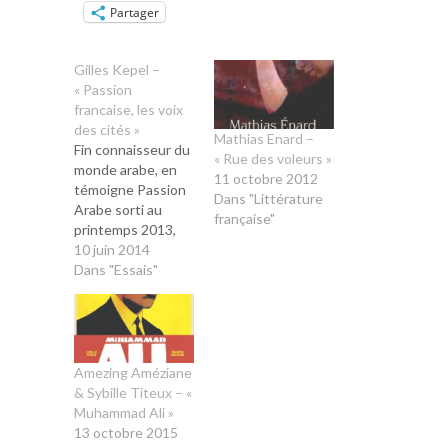
Partager
Gilles Kepel –
« Passion
francaise, les voix
des cités »
Mathias Enard –
Fin connaisseur du
« Rue des voleurs »
monde arabe, en
11 octobre 2012
témoigne Passion
Dans "Littérature
Arabe sorti au
française"
printemps 2013,
Gilles Kepel,
10 juin 2014
professeur à
Dans "Essais"
Sciences po Paris,
est également un
témoin attentif
des agitations de
l'Hexagone. Son
Amezing Améziane
livre Quatre-vingt-
& Sybille Titeux – «
treize explorait les
Muhammad Ali »
différents aspects
13 octobre 2015