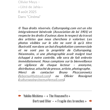
Olivier Meys –
« L’été de Jahia »
8 août 2025
Dans "Cinéma"
© Tous droits réservés. Culturopoing.com est un site
intégralement bénévole (Association de loi 1901) et
respecte les droits d’auteur, dans le respect du travail
des artistes que nous cherchons à valoriser. Les
photos visibles sur le site ne sont là qu’à titre
illustratif, non dans un but d’exploitation commerciale
et ne sont pas la propriété de Culturopoing.
Néanmoins, si une photographie avait malgré tout
échappé à notre contrôle, elle sera de fait enlevée
immédiatement. Nous comptons sur la bienveillance
et vigilance de chaque lecteur – anonyme,
distributeur, attaché de presse, artiste, photographe.
Merci de contacter Bruno Piszczorowicz
(
lebornu@hotmail.com
) ou Olivier Rossignot
(
culturopoingcinema@gmail.com
).
Yukiko Mishima – « The Housewife »
Bertrand Blier – « Fragile des bronches »