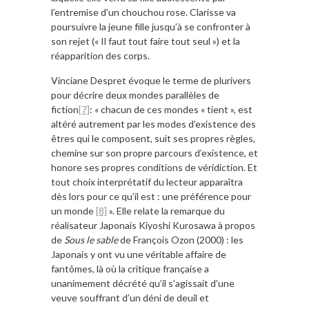
l’entremise d’un chouchou rose. Clarisse va
poursuivre la jeune fille jusqu’à se confronter à
son rejet (« Il faut tout faire tout seul ») et la
réapparition des corps.
Vinciane Despret évoque le terme de plurivers
pour décrire deux mondes parallèles de
fiction
[7]
: « chacun de ces mondes « tient », est
altéré autrement par les modes d’existence des
êtres qui le composent, suit ses propres règles,
chemine sur son propre parcours d’existence, et
honore ses propres conditions de véridiction. Et
tout choix interprétatif du lecteur apparaîtra
dès lors pour ce qu’il est : une préférence pour
un monde
[8]
». Elle relate la remarque du
réalisateur Japonais Kiyoshi Kurosawa à propos
de
Sous le sable
de François Ozon (2000) : les
Japonais y ont vu une véritable affaire de
fantômes, là où la critique française a
unanimement décrété qu’il s’agissait d’une
veuve souffrant d’un déni de deuil et