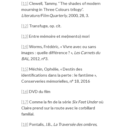
[11]
Clewell, Tammy, “The shades of modern
mourning in Three Colours trilogy”.
Literature/Film Quarterly
, 2000, 28, 3.
[12]
Transfuge, op. cit.
[13]
Entre mémoire et me(mento) mori
[14]
Worms, Frédéric, « Vivre avec ou sans
images : quelle différence ? »,
Les Carnets du
BAL
, 2012, n°3.
[15]
Méchin, Ophélie, « Destin des
identifications dans la perte : le fantôme »,
Conserveries mémorielles, n° 18, 2016
[16]
DVD du film
[17]
Comme la fin de la série
Six Feet Under
où
Claire prend sur la route avec le corbillard
familial.
[18]
Pontalis, J.B.,
La Traversée des ombres
,