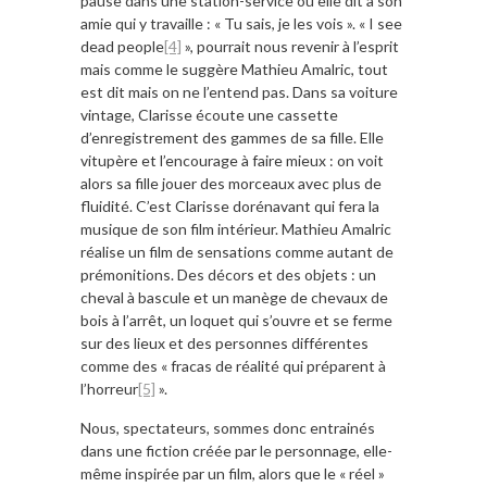
pause dans une station-service où elle dit à son
amie qui y travaille : « Tu sais, je les vois ». « I see
dead people
[4]
», pourrait nous revenir à l’esprit
mais comme le suggère Mathieu Amalric, tout
est dit mais on ne l’entend pas. Dans sa voiture
vintage, Clarisse écoute une cassette
d’enregistrement des gammes de sa fille. Elle
vitupère et l’encourage à faire mieux : on voit
alors sa fille jouer des morceaux avec plus de
fluidité. C’est Clarisse dorénavant qui fera la
musique de son film intérieur. Mathieu Amalric
réalise un film de sensations comme autant de
prémonitions. Des décors et des objets : un
cheval à bascule et un manège de chevaux de
bois à l’arrêt, un loquet qui s’ouvre et se ferme
sur des lieux et des personnes différentes
comme des « fracas de réalité qui préparent à
l’horreur
[5]
».
Nous, spectateurs, sommes donc entrainés
dans une fiction créée par le personnage, elle-
même inspirée par un film, alors que le « réel »