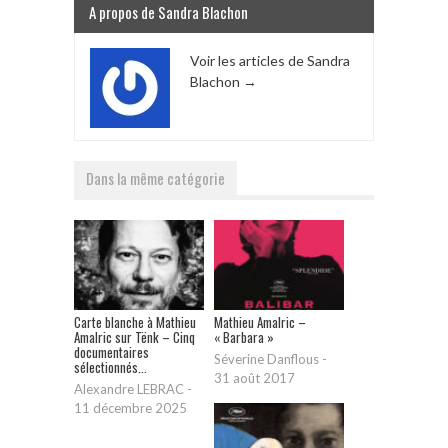
A propos de Sandra Blachon
Voir les articles de Sandra
Blachon
→
Dans la même catégorie
Carte blanche à Mathieu
Mathieu Amalric –
Amalric sur Tënk – Cinq
« Barbara »
documentaires
Séverine Danflous
-
sélectionnés...
31 août 2017
Alexandre LEBRAC
-
11 décembre 2025