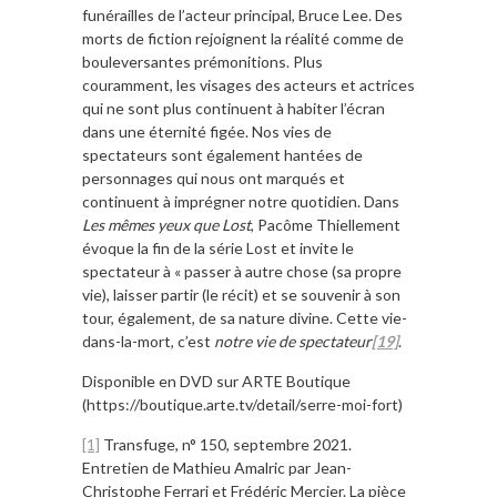
funérailles de l’acteur principal, Bruce Lee. Des
morts de fiction rejoignent la réalité comme de
bouleversantes prémonitions. Plus
couramment, les visages des acteurs et actrices
qui ne sont plus continuent à habiter l’écran
dans une éternité figée. Nos vies de
spectateurs sont également hantées de
personnages qui nous ont marqués et
continuent à imprégner notre quotidien. Dans
Les mêmes yeux que Lost
, Pacôme Thiellement
évoque la fin de la série Lost et invite le
spectateur à « passer à autre chose (sa propre
vie), laisser partir (le récit) et se souvenir à son
tour, également, de sa nature divine. Cette vie-
dans-la-mort, c’est
notre vie de spectateur
[19]
.
Disponible en DVD sur ARTE Boutique
(https://boutique.arte.tv/detail/serre-moi-fort)
[1]
Transfuge, n° 150, septembre 2021.
Entretien de Mathieu Amalric par Jean-
Christophe Ferrari et Frédéric Mercier. La pièce