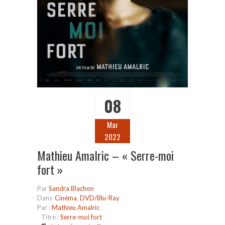
08
Mar
2022
Mathieu Amalric – « Serre-moi
fort »
Par
Sandra Blachon
Dans
Cinéma
,
DVD/Blu-Ray
Par :
Mathieu Amalric
Titre :
Serre-moi fort