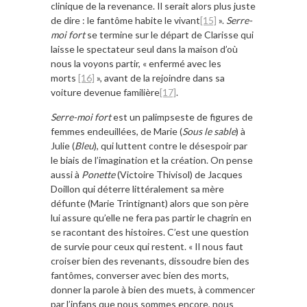
clinique de la revenance. Il serait alors plus juste
de dire : le fantôme habite le vivant
[15]
».
Serre-
moi fort
se termine sur le départ de Clarisse qui
laisse le spectateur seul dans la maison d’où
nous la voyons partir, « enfermé avec les
morts
[16]
», avant de la rejoindre dans sa
voiture devenue familière
[17]
.
Serre-moi fort
est un palimpseste de figures de
femmes endeuillées, de Marie (
Sous le sable
) à
Julie (
Bleu
), qui luttent contre le désespoir par
le biais de l’imagination et la création. On pense
aussi à
Ponette
(Victoire Thivisol) de Jacques
Doillon qui déterre littéralement sa mère
défunte (Marie Trintignant) alors que son père
lui assure qu’elle ne fera pas partir le chagrin en
se racontant des histoires. C’est une question
de survie pour ceux qui restent. « Il nous faut
croiser bien des revenants, dissoudre bien des
fantômes, converser avec bien des morts,
donner la parole à bien des muets, à commencer
par l’infans que nous sommes encore, nous