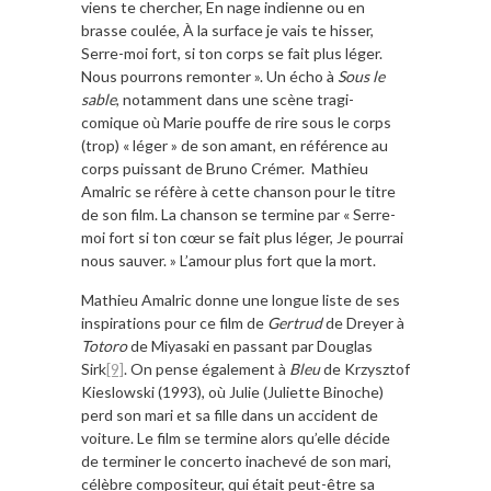
viens te chercher, En nage indienne ou en
brasse coulée, À la surface je vais te hisser,
Serre-moi fort, si ton corps se fait plus léger.
Nous pourrons remonter ». Un écho à
Sous le
sable
, notamment dans une scène tragi-
comique où Marie pouffe de rire sous le corps
(trop) « léger » de son amant, en référence au
corps puissant de Bruno Crémer. Mathieu
Amalric se réfère à cette chanson pour le titre
de son film. La chanson se termine par « Serre-
moi fort si ton cœur se fait plus léger, Je pourrai
nous sauver. » L’amour plus fort que la mort.
Mathieu Amalric donne une longue liste de ses
inspirations pour ce film de
Gertrud
de Dreyer à
Totoro
de Miyasaki en passant par Douglas
Sirk
[9]
. On pense également à
Bleu
de Krzysztof
Kieslowski (1993), où Julie (Juliette Binoche)
perd son mari et sa fille dans un accident de
voiture. Le film se termine alors qu’elle décide
de terminer le concerto inachevé de son mari,
célèbre compositeur, qui était peut-être sa