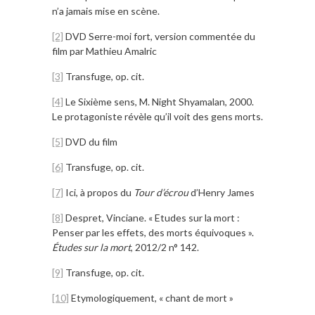
n’a jamais mise en scène.
[2]
DVD Serre-moi fort, version commentée du
film par Mathieu Amalric
[3]
Transfuge, op. cit.
[4]
Le Sixième sens, M. Night Shyamalan, 2000.
Le protagoniste révèle qu’il voit des gens morts.
[5]
DVD du film
[6]
Transfuge, op. cit.
[7]
Ici, à propos du
Tour d’écrou
d’Henry James
[8]
Despret, Vinciane. « Etudes sur la mort :
Penser par les effets, des morts équivoques ».
Études sur la mort
, 2012/2 n° 142.
[9]
Transfuge, op. cit.
[10]
Etymologiquement, « chant de mort »