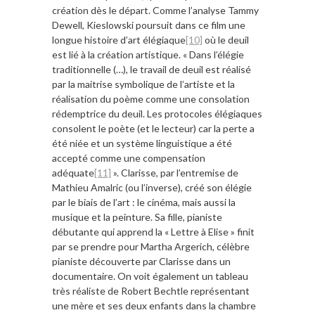
création dès le départ. Comme l’analyse Tammy
Dewell, Kieslowski poursuit dans ce film une
longue histoire d’art élégiaque
[10]
où le deuil
est lié à la création artistique. « Dans l’élégie
traditionnelle (…), le travail de deuil est réalisé
par la maitrise symbolique de l’artiste et la
réalisation du poème comme une consolation
rédemptrice du deuil. Les protocoles élégiaques
consolent le poète (et le lecteur) car la perte a
été niée et un système linguistique a été
accepté comme une compensation
adéquate
[11]
». Clarisse, par l’entremise de
Mathieu Amalric (ou l’inverse), créé son élégie
par le biais de l’art : le cinéma, mais aussi la
musique et la peinture. Sa fille, pianiste
débutante qui apprend la « Lettre à Elise » finit
par se prendre pour Martha Argerich, célèbre
pianiste découverte par Clarisse dans un
documentaire. On voit également un tableau
très réaliste de Robert Bechtle représentant
une mère et ses deux enfants dans la chambre