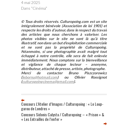
4 mai 2025
Dans "Cinéma"
© Tous droits réservés. Culturopoing.com est un site
intégralement bénévole (Association de loi 1901) et
respecte les droits d’auteur, dans le respect du travail
des artistes que nous cherchons à valoriser. Les
photos visibles sur le site ne sont là qu’à titre
illustratif, non dans un but d’exploitation commerciale
et ne sont pas la propriété de Culturopoing.
Néanmoins, si une photographie avait malgré tout
échappé à notre contrôle, elle sera de fait enlevée
immédiatement. Nous comptons sur la bienveillance
et vigilance de chaque lecteur – anonyme,
distributeur, attaché de presse, artiste, photographe.
Merci de contacter Bruno Piszczorowicz
(
lebornu@hotmail.com
) ou Olivier Rossignot
(
culturopoingcinema@gmail.com
).
Concours L’Atelier d’Images / Culturopoing : « Le Loup-
garou de Londres »
Concours Sidonis Calysta / Culturopoing – « Prison » &
« Les Entrailles de l’enfer »