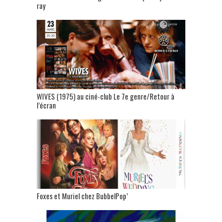
ray
WIVES (1975) au ciné-club Le 7e genre/Retour à
l’écran
Foxes et Muriel chez BubbelPop’