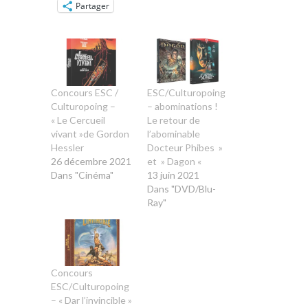
Partager
Concours ESC /
ESC/Culturopoing
Culturopoing –
– abominations !
« Le Cercueil
Le retour de
vivant »de Gordon
l’abominable
Hessler
Docteur Phibes »
26 décembre 2021
et » Dagon «
Dans "Cinéma"
13 juin 2021
Dans "DVD/Blu-
Ray"
Concours
ESC/Culturopoing
– « Dar l’invincible »