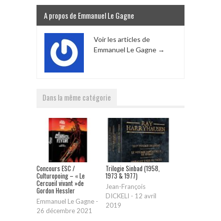
A propos de Emmanuel Le Gagne
Voir les articles de
Emmanuel Le Gagne
→
Dans la même catégorie
Concours ESC /
Trilogie Sinbad (1958,
Culturopoing – « Le
1973 & 1977)
Cercueil vivant »de
Jean-François
Gordon Hessler
DICKELI
-
12 avril
Emmanuel Le Gagne
-
2019
26 décembre 2021