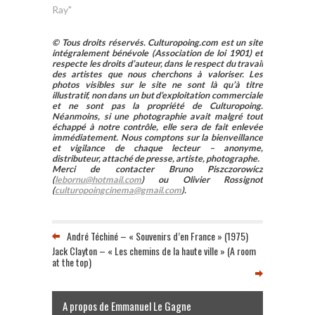
Ray"
© Tous droits réservés. Culturopoing.com est un site
intégralement bénévole (Association de loi 1901) et
respecte les droits d’auteur, dans le respect du travail
des artistes que nous cherchons à valoriser. Les
photos visibles sur le site ne sont là qu’à titre
illustratif, non dans un but d’exploitation commerciale
et ne sont pas la propriété de Culturopoing.
Néanmoins, si une photographie avait malgré tout
échappé à notre contrôle, elle sera de fait enlevée
immédiatement. Nous comptons sur la bienveillance
et vigilance de chaque lecteur – anonyme,
distributeur, attaché de presse, artiste, photographe.
Merci de contacter Bruno Piszczorowicz
(
lebornu@hotmail.com
) ou Olivier Rossignot
(
culturopoingcinema@gmail.com
).
André Téchiné – « Souvenirs d’en France » (1975)
Jack Clayton – « Les chemins de la haute ville » (A room
at the top)
A propos de Emmanuel Le Gagne