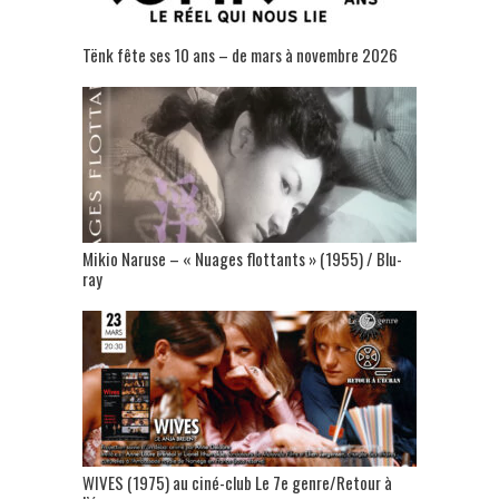
Tënk fête ses 10 ans – de mars à novembre 2026
Mikio Naruse – « Nuages flottants » (1955) / Blu-
ray
WIVES (1975) au ciné-club Le 7e genre/Retour à