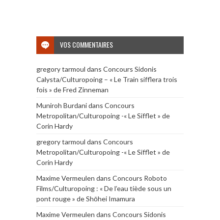
VOS COMMENTAIRES
gregory tarmoul
dans
Concours Sidonis
Calysta/Culturopoing – « Le Train sifflera trois
fois » de Fred Zinneman
Muniroh Burdani
dans
Concours
Metropolitan/Culturopoing -« Le Sifflet » de
Corin Hardy
gregory tarmoul
dans
Concours
Metropolitan/Culturopoing -« Le Sifflet » de
Corin Hardy
Maxime Vermeulen
dans
Concours Roboto
Films/Culturopoing : « De l’eau tiède sous un
pont rouge » de Shōhei Imamura
Maxime Vermeulen
dans
Concours Sidonis