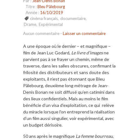
Par :
Jean-Denis Bonan
Titre :
Bleu Pâlebourg
Année :
16/10/2019
cinéma français
,
documentaire
,
Drame
,
Expérimental
Aucun commentaire
-
Laisser un commentaire
A une époque où le dernier – et magnifique –
film de Jean Luc Godard,
Le livre d’images
ne
parvient pas à se frayer un chemin, même de
traverse, dans les salles obscures, confirmant la
frilosité des distributeurs et sans doute des
exploitants, il n’est pas étonnant que Bleu
Pâlebourg, deuxième long métrage de Jean-
Denis Bonan ne soit diffusé qu’en catimini dans
des lieux confidentiels. Mais au moins le film
bénéficie d’un visa d’exploitation, ce qui relève
du miracle lorsque l’on entreprend la réalisation
d’un film aussi singulier, voir expérimental, avec
un budget dérisoire.
50 ans après le magnifique
La femme bourreau
,