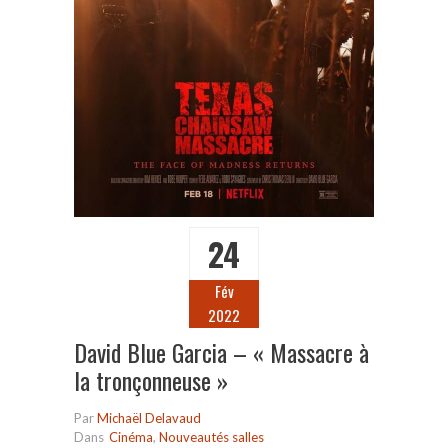
24
Fév
2022
David Blue Garcia – « Massacre à
la tronçonneuse »
Par
Michaël Delavaud
Dans
Cinéma
,
Nouveautés salles