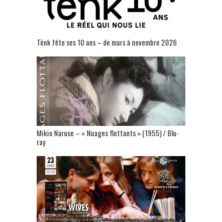
Tënk fête ses 10 ans – de mars à novembre 2026
Mikio Naruse – « Nuages flottants » (1955) / Blu-
ray