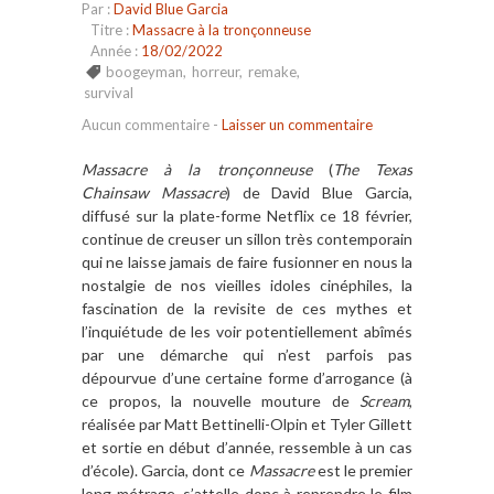
Par :
David Blue Garcia
Titre :
Massacre à la tronçonneuse
Année :
18/02/2022
boogeyman
,
horreur
,
remake
,
survival
Aucun commentaire
-
Laisser un commentaire
Massacre à la tronçonneuse
(
The Texas
Chainsaw Massacre
) de David Blue Garcia,
diffusé sur la plate-forme Netflix ce 18 février,
continue de creuser un sillon très contemporain
qui ne laisse jamais de faire fusionner en nous la
nostalgie de nos vieilles idoles cinéphiles, la
fascination de la revisite de ces mythes et
l’inquiétude de les voir potentiellement abîmés
par une démarche qui n’est parfois pas
dépourvue d’une certaine forme d’arrogance (à
ce propos, la nouvelle mouture de
Scream
,
réalisée par Matt Bettinelli-Olpin et Tyler Gillett
et sortie en début d’année, ressemble à un cas
d’école). Garcia, dont ce
Massacre
est le premier
long métrage, s’attelle donc à reprendre le film