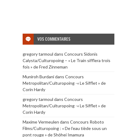
VOS COMMENTAIRES
gregory tarmoul
dans
Concours Sidonis
Calysta/Culturopoing – « Le Train sifflera trois
fois » de Fred Zinneman
Muniroh Burdani
dans
Concours
Metropolitan/Culturopoing -« Le Sifflet » de
Corin Hardy
gregory tarmoul
dans
Concours
Metropolitan/Culturopoing -« Le Sifflet » de
Corin Hardy
Maxime Vermeulen
dans
Concours Roboto
Films/Culturopoing : « De l’eau tiède sous un
pont rouge » de Shōhei Imamura