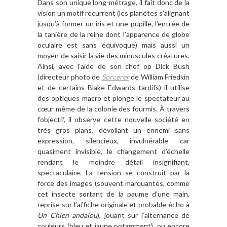
Dans son unique long-métrage, il fait donc de la
vision un motif récurrent (les planètes s’alignant
jusqu’à former un iris et une pupille, l’entrée de
la tanière de la reine dont l’apparence de globe
oculaire est sans équivoque) mais aussi un
moyen de saisir la vie des minuscules créatures.
Ainsi, avec l’aide de son chef op Dick Bush
(directeur photo de
Sorcerer
de William Friedkin
et de certains Blake Edwards tardifs) il utilise
des optiques macro et plonge le spectateur au
cœur même de la colonie des fourmis. À travers
l’objectif, il observe cette nouvelle société en
très gros plans, dévoilant un ennemi sans
expression, silencieux, invulnérable car
quasiment invisible, le changement d’échelle
rendant le moindre détail insignifiant,
spectaculaire. La tension se construit par la
force des images (souvent marquantes, comme
cet insecte sortant de la paume d’une main,
reprise sur l’affiche originale et probable écho à
Un Chien andalou
), jouant sur l’alternance de
couleurs (bleu et jaune notamment), ou encore