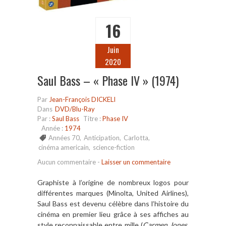
16
Juin
2020
Saul Bass – « Phase IV » (1974)
Par
Jean-François DICKELI
Dans
DVD/Blu-Ray
Par :
Saul Bass
Titre :
Phase IV
Année :
1974
Années 70
,
Anticipation
,
Carlotta
,
cinéma americain
,
science-fiction
Aucun commentaire
-
Laisser un commentaire
Graphiste à l’origine de nombreux logos pour
différentes marques (Minolta, United Airlines),
Saul Bass est devenu célèbre dans l’histoire du
cinéma en premier lieu grâce à ses affiches au
style reconnaissable entre mille (
Carmen Jones
,