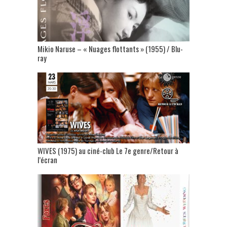
Mikio Naruse – « Nuages flottants » (1955) / Blu-
ray
WIVES (1975) au ciné-club Le 7e genre/Retour à
l’écran