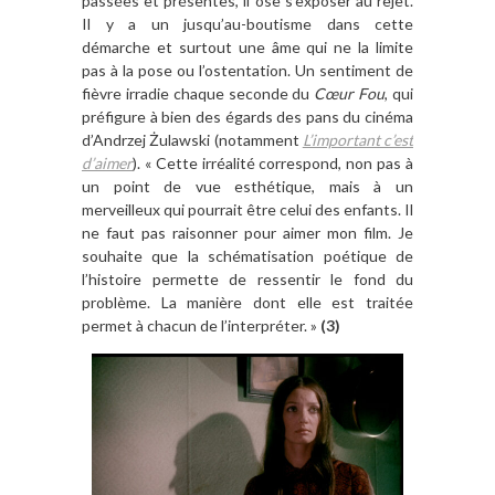
passées et présentes, il ose s’exposer au rejet.
Il y a un jusqu’au-boutisme dans cette
démarche et surtout une âme qui ne la limite
pas à la pose ou l’ostentation. Un sentiment de
fièvre irradie chaque seconde du
Cœur Fou
, qui
préfigure à bien des égards des pans du cinéma
d’Andrzej Żulawski (notamment
L’important c’est
d’aimer
). « Cette irréalité correspond, non pas à
un point de vue esthétique, mais à un
merveilleux qui pourrait être celui des enfants. Il
ne faut pas raisonner pour aimer mon film. Je
souhaite que la schématisation poétique de
l’histoire permette de ressentir le fond du
problème. La manière dont elle est traitée
permet à chacun de l’interpréter. »
(3)