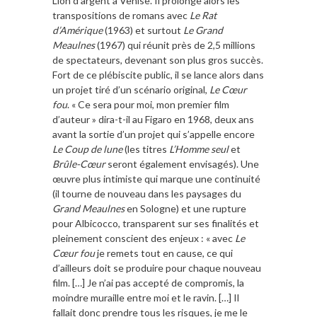
Lion d’argent à Venise. Il prolonge alors les
transpositions de romans avec
Le Rat
d’Amérique
(1963) et surtout
Le Grand
Meaulnes
(1967) qui réunit près de 2,5 millions
de spectateurs, devenant son plus gros succès.
Fort de ce plébiscite public, il se lance alors dans
un projet tiré d’un scénario original,
Le Cœur
fou
. « Ce sera pour moi, mon premier film
d’auteur » dira-t-il au Figaro en 1968, deux ans
avant la sortie d’un projet qui s’appelle encore
Le Coup de lune
(les titres
L’Homme seul
et
Brûle-Cœur
seront également envisagés). Une
œuvre plus intimiste qui marque une continuité
(il tourne de nouveau dans les paysages du
Grand Meaulnes
en Sologne) et une rupture
pour Albicocco, transparent sur ses finalités et
pleinement conscient des enjeux : « avec
Le
Cœur fou
je remets tout en cause, ce qui
d’ailleurs doit se produire pour chaque nouveau
film. […] Je n’ai pas accepté de compromis, la
moindre muraille entre moi et le ravin. […] Il
fallait donc prendre tous les risques, je me le