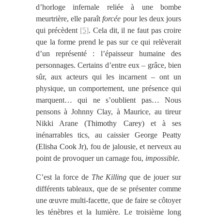
d’horloge infernale reliée à une bombe
meurtrière, elle paraît
forcée
pour les deux jours
qui précèdent
[5]
. Cela dit, il ne faut pas croire
que la forme prend le pas sur ce qui relèverait
d’un représenté : l’épaisseur humaine des
personnages. Certains d’entre eux – grâce, bien
sûr, aux acteurs qui les incarnent – ont un
physique, un comportement, une présence qui
marquent… qui ne s’oublient pas… Nous
pensons à Johnny Clay, à Maurice, au tireur
Nikki Arane
(Thimothy Carey)
et à ses
inénarrables tics, au caissier George Peatty
(Elisha Cook Jr)
, fou de jalousie, et nerveux au
point de provoquer un carnage fou,
impossible
.
C’est la force de
The Killing
que de jouer sur
différents tableaux, que de se présenter comme
une œuvre multi-facette, que de faire se côtoyer
les ténèbres et la lumière. Le troisième long