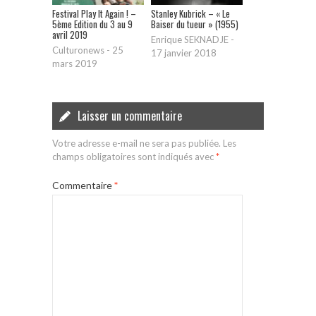
Festival Play It Again ! –
Stanley Kubrick – « Le
5ème Edition du 3 au 9
Baiser du tueur » (1955)
avril 2019
Enrique SEKNADJE
-
Culturonews
-
25
17 janvier 2018
mars 2019
Laisser un commentaire
Votre adresse e-mail ne sera pas publiée.
Les
champs obligatoires sont indiqués avec
*
Commentaire
*