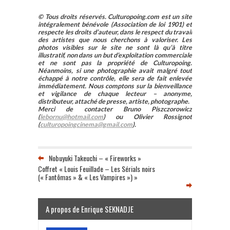
© Tous droits réservés. Culturopoing.com est un site
intégralement bénévole (Association de loi 1901) et
respecte les droits d’auteur, dans le respect du travail
des artistes que nous cherchons à valoriser. Les
photos visibles sur le site ne sont là qu’à titre
illustratif, non dans un but d’exploitation commerciale
et ne sont pas la propriété de Culturopoing.
Néanmoins, si une photographie avait malgré tout
échappé à notre contrôle, elle sera de fait enlevée
immédiatement. Nous comptons sur la bienveillance
et vigilance de chaque lecteur – anonyme,
distributeur, attaché de presse, artiste, photographe.
Merci de contacter Bruno Piszczorowicz
(
lebornu@hotmail.com
) ou Olivier Rossignot
(
culturopoingcinema@gmail.com
).
Nobuyuki Takeuchi – « Fireworks »
Coffret « Louis Feuillade – Les Sérials noirs
(« Fantômas » & « Les Vampires ») »
A propos de Enrique SEKNADJE