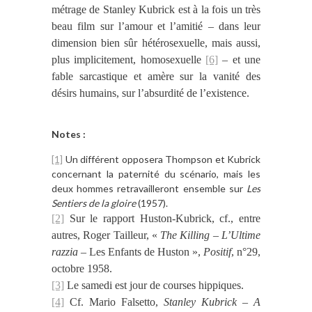
métrage de Stanley Kubrick est à la fois un très
beau film sur l’amour et l’amitié – dans leur
dimension bien sûr hétérosexuelle, mais aussi,
plus implicitement, homosexuelle
[6]
– et une
fable sarcastique et amère sur la vanité des
désirs humains, sur l’absurdité de l’existence.
Notes :
[1]
Un différent opposera Thompson et Kubrick
concernant la paternité du scénario, mais les
deux hommes retravailleront ensemble sur
Les
Sentiers de la gloire
(1957).
[2]
Sur le rapport Huston-Kubrick, cf., entre
autres, Roger Tailleur, «
The Killing
–
L’Ultime
razzia
– Les Enfants de Huston »,
Positif
, n°29,
octobre 1958.
[3]
Le samedi est jour de courses hippiques.
[4]
Cf. Mario Falsetto,
Stanley Kubrick – A