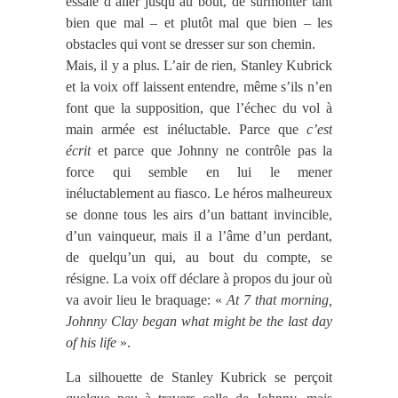
essaie d’aller jusqu’au bout, de surmonter tant
bien que mal – et plutôt mal que bien – les
obstacles qui vont se dresser sur son chemin.
Mais, il y a plus. L’air de rien, Stanley Kubrick
et la voix off laissent entendre, même s’ils n’en
font que la supposition, que l’échec du vol à
main armée est inéluctable. Parce que
c’est
écrit
et parce que Johnny ne contrôle pas la
force qui semble en lui le mener
inéluctablement au fiasco. Le héros malheureux
se donne tous les airs d’un battant invincible,
d’un vainqueur, mais il a l’âme d’un perdant,
de quelqu’un qui, au bout du compte, se
résigne. La voix off déclare à propos du jour où
va avoir lieu le braquage: «
At 7 that morning,
Johnny Clay began what might be the last day
of his life
».
La silhouette de Stanley Kubrick se perçoit