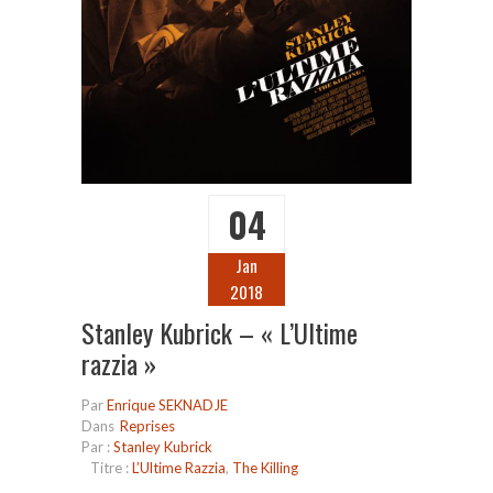
04
Jan
2018
Stanley Kubrick – « L’Ultime
razzia »
Par
Enrique SEKNADJE
Dans
Reprises
Par :
Stanley Kubrick
Titre :
L’Ultime Razzia
,
The Killing