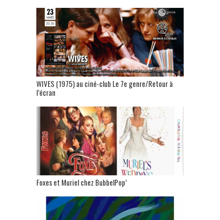
WIVES (1975) au ciné-club Le 7e genre/Retour à
l’écran
Foxes et Muriel chez BubbelPop’