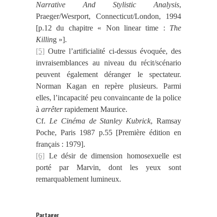
Narrative And Stylistic Analysis
,
Praeger/Wesrport, Connecticut/London, 1994
[p.12 du chapitre « Non linear time :
The
Killin
g »].
[5]
Outre l’artificialité ci-dessus évoquée, des
invraisemblances au niveau du récit/scénario
peuvent également déranger le spectateur.
Norman Kagan en repère plusieurs. Parmi
elles, l’incapacité peu convaincante de la police
à
arrêter
rapidement Maurice.
Cf.
Le Cinéma de Stanley Kubrick
, Ramsay
Poche, Paris 1987 p.55 [Première édition en
français : 1979].
[6]
Le désir de dimension homosexuelle est
porté par Marvin, dont les yeux sont
remarquablement lumineux.
Partager