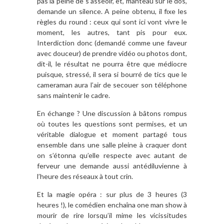
pas la peine de s’asseoir, et, manteau sur le dos,
demande un silence. A peine obtenu, il fixe les
règles du round : ceux qui sont ici vont vivre le
moment, les autres, tant pis pour eux.
Interdiction donc (demandé comme une faveur
avec douceur) de prendre vidéo ou photos dont,
dit-il, le résultat ne pourra être que médiocre
puisque, stressé, il sera si bourré de tics que le
cameraman aura l’air de secouer son téléphone
sans maintenir le cadre.
En échange ? Une discussion à bâtons rompus
où toutes les questions sont permises, et un
véritable dialogue et moment partagé tous
ensemble dans une salle pleine à craquer dont
on s’étonna qu’elle respecte avec autant de
ferveur une demande aussi antédiluvienne à
l’heure des réseaux à tout crin.
Et la magie opéra : sur plus de 3 heures (3
heures !), le comédien enchaîna one man show à
mourir de rire lorsqu’il mime les vicissitudes