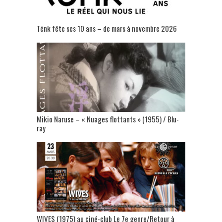
Tënk fête ses 10 ans – de mars à novembre 2026
Mikio Naruse – « Nuages flottants » (1955) / Blu-
ray
WIVES (1975) au ciné-club Le 7e genre/Retour à