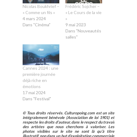
Nicolas Boukhrief –
Frédéric Sojcher –
« Comme un fils »
« Le Cours de la vie
4 mars 2024
»
Dans "Cinéma"
9 mai 2023
Dans "Nouveautés
salles"
Cannes 2024 : une
première journée
déjà riche en
émotions
17 mai 2024
Dans "Festival"
© Tous droits réservés. Culturopoing.com est un site
intégralement bénévole (Association de loi 1901) et
respecte les droits d’auteur, dans le respect du travail
des artistes que nous cherchons à valoriser. Les
photos visibles sur le site ne sont là qu’à titre
illustratif, non dans un but d’exploitation commerciale