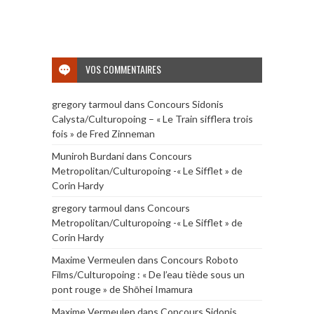
VOS COMMENTAIRES
gregory tarmoul
dans
Concours Sidonis
Calysta/Culturopoing – « Le Train sifflera trois
fois » de Fred Zinneman
Muniroh Burdani
dans
Concours
Metropolitan/Culturopoing -« Le Sifflet » de
Corin Hardy
gregory tarmoul
dans
Concours
Metropolitan/Culturopoing -« Le Sifflet » de
Corin Hardy
Maxime Vermeulen
dans
Concours Roboto
Films/Culturopoing : « De l’eau tiède sous un
pont rouge » de Shōhei Imamura
Maxime Vermeulen
dans
Concours Sidonis