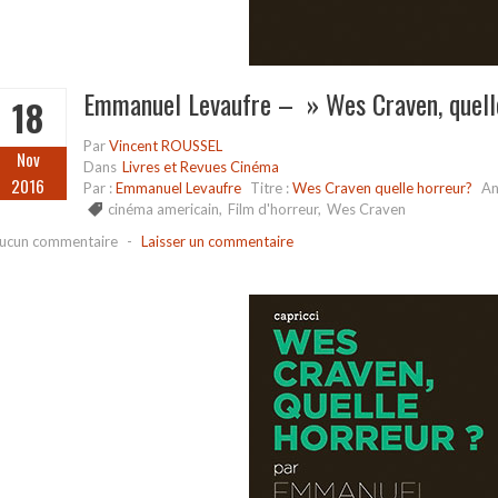
Emmanuel Levaufre – » Wes Craven, quell
18
Par
Vincent ROUSSEL
Nov
Dans
Livres et Revues Cinéma
2016
Par :
Emmanuel Levaufre
Titre :
Wes Craven quelle horreur?
An
cinéma americain
,
Film d'horreur
,
Wes Craven
ucun commentaire
-
Laisser un commentaire