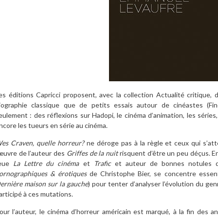
es éditions Capricci proposent, avec la collection Actualité critique,
iographie classique que de petits essais autour de cinéastes (Fi
eulement : des réflexions sur Hadopi, le cinéma d’animation, les séries,
ncore les tueurs en série au cinéma.
es Craven, quelle horreur?
ne déroge pas à la règle et ceux qui s’at
’œuvre de l’auteur des
Griffes de la nuit
risquent d’être un peu déçus. En
eue
La Lettre du cinéma
et
Trafic
et auteur de bonnes notules 
ornographiques & érotiques
de Christophe Bier, se concentre essent
ernière maison sur la gauche
) pour tenter d’analyser l’évolution du ge
articipé à ces mutations.
our l’auteur, le cinéma d’horreur américain est marqué, à la fin des a