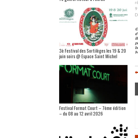
r
9
D
©
d
i
p
b
3è Festival des Sortilèges les 19 & 20
M
juin soirs @ Espace Saint Michel
Festival Format Court – 7ème édition
– du 08 au 12 avril 2026