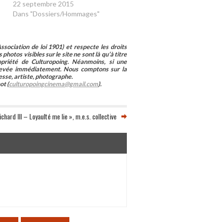
22 septembre 2015
Dans "Dossiers/Hommages"
sociation de loi 1901) et respecte les droits
photos visibles sur le site ne sont là qu’à titre
ropriété de Culturopoing. Néanmoins, si une
enlevée immédiatement. Nous comptons sur la
esse, artiste, photographe.
ot (
culturopoingcinema@gmail.com
).
ichard III – Loyaulté me lie », m.e.s. collective