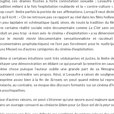
oughie
, ces drames frustes à forte connotation sexuelle ; Levaufre i
radition mêlant à la fois l’exploitation roublarde et la « contre-culture 
rop court- limite parfois la portée de ses affirmations. Lorsqu’il veut di
t qu’il écrit : « On ne retrouve pas ce rapport au réel dans les films holly
n peu lapidaire et schématique (quid, sinon, de toute la tradition du f
ne certaine réalité sociale voire documentaire comme
La Cité sans voi
éduit un peu trop –à mon avis- le cinéma « d’exploitation » a sa dimension
our le
mondo movie
(documentaire sensationnaliste et racoleu
ocumentaires prophylactiques) ne l’est pas forcément pour le
nudie
(p
uss Meyer) ou d’autres catégories du cinéma d’exploitation.
ême si certaines intuitions sont très séduisantes et justes, la limite de
’étayer une démonstration en élidant ce qui pourrait la remettre en caus
ême chose puisque l’auteur oublie une grande part de sa filmogr
ourraient contredire ses propos. Ainsi, si Levaufre a raison de soulign
’exprime assez bien à la fin de
Scream
, on peut quand même lui repr
inéaste, au contraire, se moque des discours formatés sur un cinéma d’
e psychopathes.
our d’autres raisons, on peut s’étonner qu’une œuvre aussi majeure qu
ans un ouvrage consacré au cinéaste (idem pour
Le Sous-sol de la peur
o
ais encore une fois, ces défauts me semblent davantage relever des con