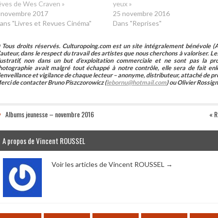
êves de Wes Craven »
yeux »
 novembre 2017
25 novembre 2016
ans "Livres et Revues Cinéma"
Dans "Reprises"
 Tous droits réservés. Culturopoing.com est un site intégralement bénévole (As
’auteur, dans le respect du travail des artistes que nous cherchons à valoriser. Les 
llustratif, non dans un but d’exploitation commerciale et ne sont pas la p
hotographie avait malgré tout échappé à notre contrôle, elle sera de fait 
ienveillance et vigilance de chaque lecteur – anonyme, distributeur, attaché de pr
erci de contacter Bruno Piszczorowicz (
lebornu@hotmail.com
) ou Olivier Rossign
Albums jeunesse – novembre 2016
« R
A propos de Vincent ROUSSEL
Voir les articles de Vincent ROUSSEL
→