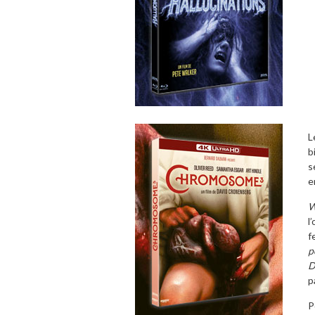
L
b
s
e
W
l
f
p
D
p
P