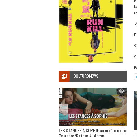
l
r
W
É
9
S
P
CULTURONEWS
LES STANCES A SOPHIE au ciné-club Le
J
7e genre/Retour à l’écran