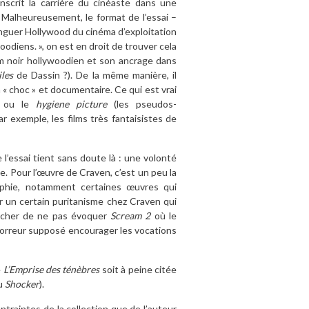
nscrit la carrière du cinéaste dans une
». Malheureusement, le format de l’essai –
stinguer Hollywood du cinéma d’exploitation
woodiens. », on est en droit de trouver cela
ilm noir hollywoodien et son ancrage dans
les
de Dassin ?). De la même manière, il
 « choc » et documentaire. Ce qui est vrai
r) ou le
hygiene picture
(les pseudos-
ar exemple, les films très fantaisistes de
 l’essai tient sans doute là : une volonté
e. Pour l’œuvre de Craven, c’est un peu la
aphie, notamment certaines œuvres qui
er un certain puritanisme chez Craven qui
ocher de ne pas évoquer
Scream 2
où le
horreur supposé encourager les vocations
e
L’Emprise des ténèbres
soit à peine citée
u
Shocker
).
traintes de la collection que de l’auteur