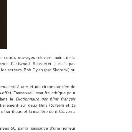
 de courts ouvrages relevant moins de la
ncher, Eastwood, Schroeter…) mais pas
 les acteurs, Bob Dylan (par Skorecki) ou
tendaient à une étude circonstanciée de
 effet, Emmanuel Levaufre, critique pour
dans le
Dictionnaire des films français
iellement sur deux films (
Scream
et
La
nre horrifique et la manière dont Craven a
nnées 60, par la naissance d’une horreur