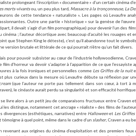
éaliste prolongeant l’inscription « documentaire » d’un certain cinéma d’
es morts-vivants
ou, un peu plus tard,
Massacre à la tronçonneuse
,
La De
leurons de cette tendance « naturaliste ». Les pages où Levaufre analy
assionnantes. Outre une partie « historique » sur la genèse de l’œuvre 
épart, il devait s’agir d’un film pornographique) pour devenir l’un des film
u cinéma ; l’auteur décortique avec beaucoup d’acuité les rouages et enj
oint que Stephen King le déteste), c’est qu’il abandonne tout le symboli
ne version brutale et littérale de ce qui pourrait n’être qu’un fait divers.
ais pour pouvoir subsister au cœur de l’industrie hollywoodienne, Craven
e film d’horreur va devoir s’adapter à l’apparition de ce que l’essayiste a
uvres à la fois ironiques et personnelles comme
Les Griffes de la nuit
e
st plus curieux dans la mesure où Levaufre débute sa réflexion par une
cream
(que l’auteur ne porte pas tellement dans son cœur, à tort à m
raven), le cinéaste aurait perdu sa singularité et son efficacité horrifique
l se livre alors à un petit jeu de comparaisons fructueux entre Craven e
ui les distingue, notamment cet ancrage « réaliste » des films de l’auteu
es divergences (esthétiques, narratives) entre
Halloween
et
Les Griffes 
t témoigne à quel point, même dans le cadre d’un
slasher
, Craven a eu be
n revenant aux origines du cinéma d’exploitation et des premiers feux d