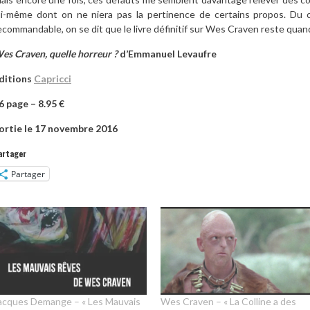
ui-même dont on ne niera pas la pertinence de certains propos. Du co
ecommandable, on se dit que le livre définitif sur Wes Craven reste qua
es Craven, quelle horreur ?
d’Emmanuel Levaufre
ditions
Capricci
6 page – 8.95 €
ortie le 17 novembre 2016
artager
Partager
acques Demange – « Les Mauvais
Wes Craven – « La Colline a des