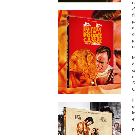
r
d
f
p
d
d
p
u
M
d
œ
e
S
C
I
q
l
e
E