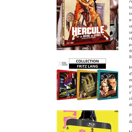
r
t
t
e
u
u
r
p
d
R
M
d
m
p
s
c
d
P
d
M