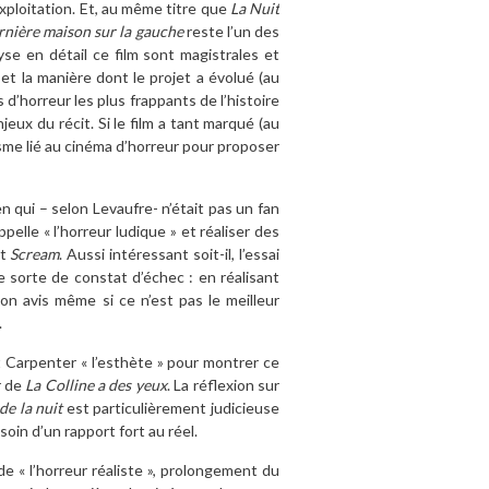
exploitation. Et, au même titre que
La Nuit
rnière maison sur la gauche
reste l’un des
se en détail ce film sont magistrales et
et la manière dont le projet a évolué (au
s d’horreur les plus frappants de l’histoire
eux du récit. Si le film a tant marqué (au
sme lié au cinéma d’horreur pour proposer
 qui – selon Levaufre- n’était pas un fan
ppelle « l’horreur ludique » et réaliser des
t
Scream
. Aussi intéressant soit-il, l’essai
 sorte de constat d’échec : en réalisant
on avis même si ce n’est pas le meilleur
.
t Carpenter « l’esthète » pour montrer ce
r de
La Colline a des yeux
. La réflexion sur
de la nuit
est particulièrement judicieuse
soin d’un rapport fort au réel.
e « l’horreur réaliste », prolongement du