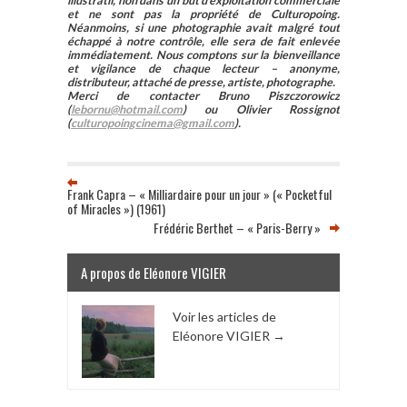
illustratif, non dans un but d’exploitation commerciale
et ne sont pas la propriété de Culturopoing.
Néanmoins, si une photographie avait malgré tout
échappé à notre contrôle, elle sera de fait enlevée
immédiatement. Nous comptons sur la bienveillance
et vigilance de chaque lecteur – anonyme,
distributeur, attaché de presse, artiste, photographe.
Merci de contacter Bruno Piszczorowicz
(
lebornu@hotmail.com
) ou Olivier Rossignot
(
culturopoingcinema@gmail.com
).
Frank Capra – « Milliardaire pour un jour » (« Pocketful
of Miracles ») (1961)
Frédéric Berthet – « Paris-Berry »
A propos de Eléonore VIGIER
Voir les articles de
Eléonore VIGIER
→