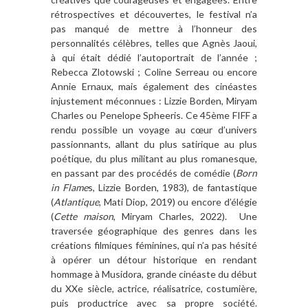
rétrospectives et découvertes, le festival n’a
pas manqué de mettre à l’honneur des
personnalités célèbres, telles que Agnès Jaoui,
à qui était dédié l’autoportrait de l’année ;
Rebecca Zlotowski ; Coline Serreau ou encore
Annie Ernaux, mais également des cinéastes
injustement méconnues : Lizzie Borden, Miryam
Charles ou Penelope Spheeris. Ce 45ème FIFF a
rendu possible un voyage au cœur d’univers
passionnants, allant du plus satirique au plus
poétique, du plus militant au plus romanesque,
en passant par des procédés de comédie (
Born
in Flame
s, Lizzie Borden, 1983), de fantastique
(
Atlantique
, Mati Diop, 2019) ou encore d’élégie
(
Cette maison
, Miryam Charles, 2022).
Une
traversée géographique des genres dans les
créations filmiques féminines, qui n’a pas hésité
à opérer un détour historique en rendant
hommage à Musidora, grande cinéaste du début
du XXe siècle, actrice, réalisatrice, costumière,
puis productrice avec sa propre société.