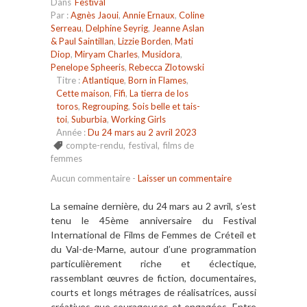
Dans
Festival
Par :
Agnès Jaoui
,
Annie Ernaux
,
Coline
Serreau
,
Delphine Seyrig
,
Jeanne Aslan
& Paul Saintillan
,
Lizzie Borden
,
Mati
Diop
,
Miryam Charles
,
Musidora
,
Penelope Spheeris
,
Rebecca Zlotowski
Titre :
Atlantique
,
Born in Flames
,
Cette maison
,
Fifi
,
La tierra de los
toros
,
Regrouping
,
Sois belle et tais-
toi
,
Suburbia
,
Working Girls
Année :
Du 24 mars au 2 avril 2023
compte-rendu
,
festival
,
films de
femmes
Aucun commentaire
-
Laisser un commentaire
La semaine dernière, du 24 mars au 2 avril, s’est
tenu le 45ème anniversaire du Festival
International de Films de Femmes de Créteil et
du Val-de-Marne, autour d’une programmation
particulièrement riche et éclectique,
rassemblant œuvres de fiction, documentaires,
courts et longs métrages de réalisatrices, aussi
créatives que courageuses et engagées. Entre