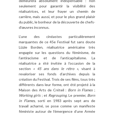
demeurera absolument indispensable : non
seulement pour garantir la visibilité des
réalisatrices, et leur frayer un chemin de
carrière, mais aussi, et pour le plus grand plaisir
du public, le bonheur de la découverte de chefs-
d’œuvres inconnus.
L’une des cinéastes particulièrement
marquantes de ce 45e Festival fut sans doute
Lizzie Borden, réalisatrice américaine très
engagée sur les questions du féminisme, de
l’antiracisme et de l’anticapitalisme. La
réalisatrice a été invitée à l’occasion de la
section
« 45 ans dans le rétro »
, visant à
revaloriser ses fonds d’archives depuis la
création du Festival. Trois de ses films, tous très
différents dans leur forme, ont été projeté à la
Maison des Arts de Créteil :
Born in Flames
;
Working girls
; et
Regrouping
. Le premier,
Born
in Flames
, sorti en 1983 après sept ans de
travail acharné, se pose comme un manifeste
féministe autour de l’émergence d’une Armée