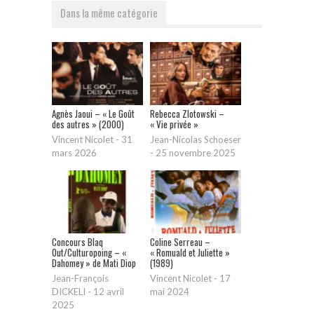
Dans la même catégorie
Agnès Jaoui – « Le Goût
Rebecca Zlotowski –
des autres » (2000)
« Vie privée »
Vincent Nicolet
-
31
Jean-Nicolas Schoeser
mars 2026
-
25 novembre 2025
Concours Blaq
Coline Serreau –
Out/Culturopoing – «
« Romuald et Juliette »
Dahomey » de Mati Diop
(1989)
Jean-François
Vincent Nicolet
-
17
DICKELI
-
12 avril
mai 2024
2025