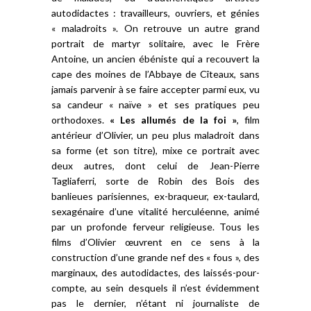
autodidactes : travailleurs, ouvriers, et génies
« maladroits ». On retrouve un autre grand
portrait de martyr solitaire, avec le Frère
Antoine, un ancien ébéniste qui a recouvert la
cape des moines de l’Abbaye de Cîteaux, sans
jamais parvenir à se faire accepter parmi eux, vu
sa candeur « naïve » et ses pratiques peu
orthodoxes.
« Les allumés de la foi »
, film
antérieur d’Olivier, un peu plus maladroit dans
sa forme (et son titre), mixe ce portrait avec
deux autres, dont celui de Jean-Pierre
Tagliaferri, sorte de Robin des Bois des
banlieues parisiennes, ex-braqueur, ex-taulard,
sexagénaire d’une vitalité herculéenne, animé
par un profonde ferveur religieuse. Tous les
films d’Olivier œuvrent en ce sens à la
construction d’une grande nef des « fous », des
marginaux, des autodidactes, des laissés-pour-
compte, au sein desquels il n’est évidemment
pas le dernier, n’étant ni journaliste de