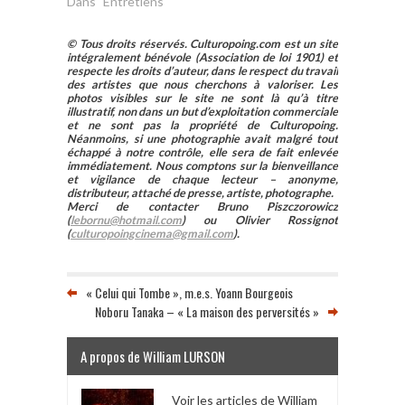
Dans "Entretiens"
© Tous droits réservés. Culturopoing.com est un site
intégralement bénévole (Association de loi 1901) et
respecte les droits d’auteur, dans le respect du travail
des artistes que nous cherchons à valoriser. Les
photos visibles sur le site ne sont là qu’à titre
illustratif, non dans un but d’exploitation commerciale
et ne sont pas la propriété de Culturopoing.
Néanmoins, si une photographie avait malgré tout
échappé à notre contrôle, elle sera de fait enlevée
immédiatement. Nous comptons sur la bienveillance
et vigilance de chaque lecteur – anonyme,
distributeur, attaché de presse, artiste, photographe.
Merci de contacter Bruno Piszczorowicz
(
lebornu@hotmail.com
) ou Olivier Rossignot
(
culturopoingcinema@gmail.com
).
« Celui qui Tombe », m.e.s. Yoann Bourgeois
Noboru Tanaka – « La maison des perversités »
A propos de William LURSON
Voir les articles de William