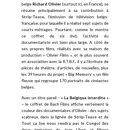
belge
Richard Olivier
(surtout ici, en France), se
résume principalement à sa contribution à
Strip-Tease
, l’émission de télévision belgo-
française, pour laquelle il a réalisé sept sujets de
courts-métrages. Pourtant, comme le montre
ce coffret de six dvd, l’activité du
documentariste est bien plus large. A côté de
ses propres films, réalisés avec sa maison de
production « Olivier Films », et le plus souvent
en association avec la R.T.B.F., il y a l’écriture de
pièces de théâtre, d’articles, de nouvelles, plus
les 39 heures du projet
« Big Memory »
, un film
fleuve qui regroupe 170 portraits de cinéastes
belges.
Avec un titre pareil –
« La Belgique interdite »
–
le coffret de Bach Films affiche vertement la
couleur des documentaires d’Olivier : des sujets
scabreux, dans la lignée de
Strip-Tease
et de
Tout ça (ne nous rendra pas le Congo)
(les
deux émissions de Jean Libon et Marco