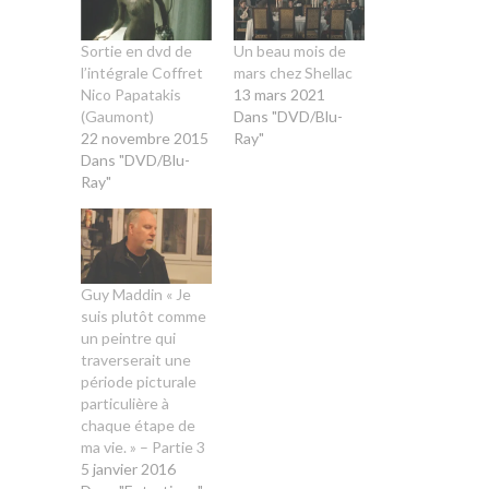
Sortie en dvd de
Un beau mois de
l’intégrale Coffret
mars chez Shellac
Nico Papatakis
13 mars 2021
(Gaumont)
Dans "DVD/Blu-
22 novembre 2015
Ray"
Dans "DVD/Blu-
Ray"
Guy Maddin « Je
suis plutôt comme
un peintre qui
traverserait une
période picturale
particulière à
chaque étape de
ma vie. » – Partie 3
5 janvier 2016