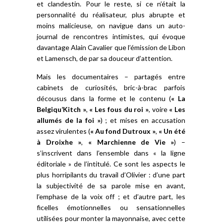
et clandestin. Pour le reste, si ce n’était la
personnalité du réalisateur, plus abrupte et
moins malicieuse, on navigue dans un auto-
journal de rencontres intimistes, qui évoque
davantage Alain Cavalier que l’émission de Libon
et Lamensch, de par sa douceur d’attention.
Mais les documentaires – partagés entre
cabinets de curiosités, bric-à-brac parfois
décousus dans la forme et le contenu (
« La
Belgiqu’Kitch »
,
« Les fous du roi »
, voire
« Les
allumés de la foi »
) ; et mises en accusation
assez virulentes (
« Au fond Dutroux »
,
« Un été
à Droixhe »
,
« Marchienne de Vie »
) –
s’inscrivent dans l’ensemble dans « la ligne
éditoriale » de l’intitulé. Ce sont les aspects le
plus horripilants du travail d’Olivier : d’une part
la subjectivité de sa parole mise en avant,
l’emphase de la voix off ; et d’autre part, les
ficelles émotionnelles ou sensationnelles
utilisées pour monter la mayonnaise, avec cette