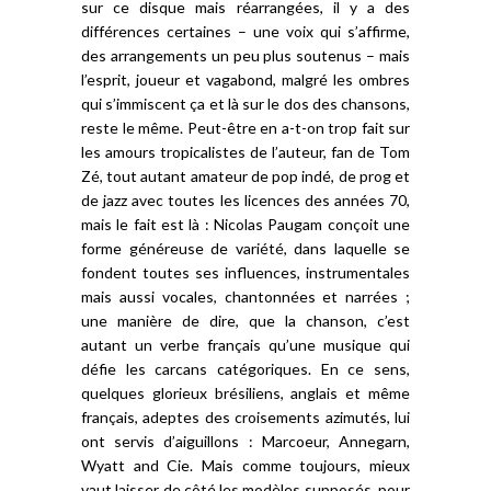
sur ce disque mais réarrangées, il y a des
différences certaines – une voix qui s’affirme,
des arrangements un peu plus soutenus – mais
l’esprit, joueur et vagabond, malgré les ombres
qui s’immiscent ça et là sur le dos des chansons,
reste le même. Peut-être en a-t-on trop fait sur
les amours tropicalistes de l’auteur, fan de Tom
Zé, tout autant amateur de pop indé, de prog et
de jazz avec toutes les licences des années 70,
mais le fait est là : Nicolas Paugam conçoit une
forme généreuse de variété, dans laquelle se
fondent toutes ses influences, instrumentales
mais aussi vocales, chantonnées et narrées ;
une manière de dire, que la chanson, c’est
autant un verbe français qu’une musique qui
défie les carcans catégoriques. En ce sens,
quelques glorieux brésiliens, anglais et même
français, adeptes des croisements azimutés, lui
ont servis d’aiguillons : Marcoeur, Annegarn,
Wyatt and Cie. Mais comme toujours, mieux
vaut laisser de côté les modèles supposés, pour