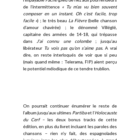
de l’intermittence
« Tu m’as vu bien souvent
composer en un instant. Oh c’est facile, trop
facile »
) ; le très beau
La Fièvre
(belle chanson
d’amour chavirée) ; le dénommé Villéglé,
capitaine des armées de 14-18, qui trépasse
dans
J’ai connu une colombe
; jusqu’au
libérateur
Tu vois pas qu’on s’aime pas
. A vrai
dire, on reste interloqués de voir que si peu
(mais quand même : Telerama, FIP) aient perçu
le potentiel mélodique de ce tendre trublion.
On pourrait continuer énumérer le reste de
l’album jusqu’aux ultimes
Partiba
et l’
Holocauste
du Cerf
– les deux bonus tracks de cette
édition, en plus du livret incluant les paroles des
chansons – rien n’y fait, des espagnolades