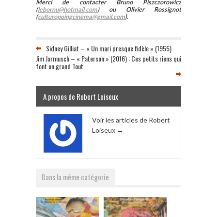
Merci de contacter Bruno Piszczorowicz
(
lebornu@hotmail.com
) ou Olivier Rossignot
(
culturopoingcinema@gmail.com
).
Sidney Gilliat – « Un mari presque fidèle » (1955)
Jim Jarmusch – « Paterson » (2016) : Ces petits riens qui
font un grand Tout.
A propos de Robert Loiseux
Voir les articles de Robert
Loiseux
→
Dans la même catégorie