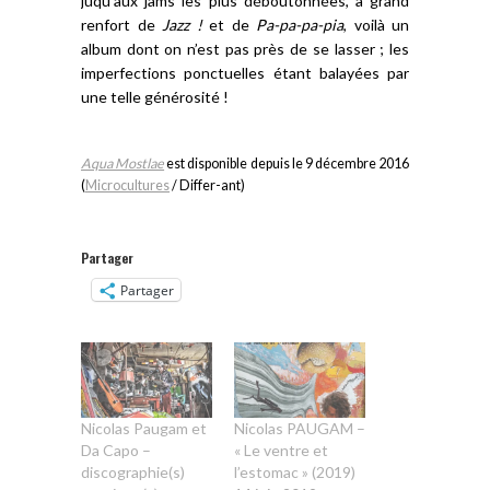
juqu’aux jams les plus déboutonnées, à grand
renfort de
Jazz !
et de
Pa-pa-pa-pia
, voilà un
album dont on n’est pas près de se lasser ; les
imperfections ponctuelles étant balayées par
une telle générosité !
Aqua Mostlae
est disponible depuis le 9 décembre 2016
(
Microcultures
/ Differ-ant)
Partager
Partager
Nicolas Paugam et
Nicolas PAUGAM –
Da Capo –
« Le ventre et
discographie(s)
l’estomac » (2019)