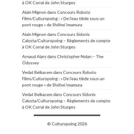
à OK Corral de John Sturges
Alain Mignon
dans
Concours Roboto
Films/Culturopoing : « De l’eau tiède sous un
pont rouge » de Shōhei Imamura
Alain Mignon
dans
Concours Sidonis
Calysta/Culturopoing – Règlements de compte
à OK Corral de John Sturges
Arnaud Alary
dans
Christopher Nolan – The
Odyssey
Vedat Belkacem
dans
Concours Roboto
Films/Culturopoing : « De l’eau tiède sous un
pont rouge » de Shōhei Imamura
Vedat Belkacem
dans
Concours Sidonis
Calysta/Culturopoing – Règlements de compte
à OK Corral de John Sturges
© Culturopoing 2026