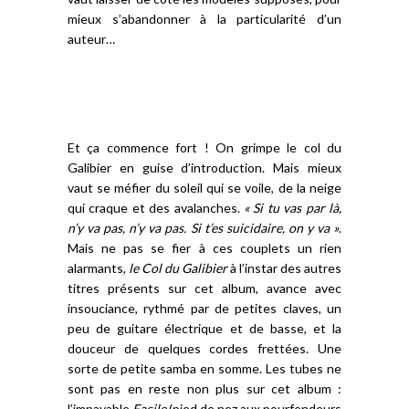
mieux s’abandonner à la particularité d’un
auteur…
Et ça commence fort ! On grimpe le col du
Galibier en guise d’introduction. Mais mieux
vaut se méfier du soleil qui se voile, de la neige
qui craque et des avalanches.
« Si tu vas par là,
n’y va pas, n’y va pas. Si t’es suicidaire, on y va »
.
Mais ne pas se fier à ces couplets un rien
alarmants,
le Col du Galibier
à l’instar des autres
titres présents sur cet album, avance avec
insouciance, rythmé par de petites claves, un
peu de guitare électrique et de basse, et la
douceur de quelques cordes frettées. Une
sorte de petite samba en somme. Les tubes ne
sont pas en reste non plus sur cet album :
l’impayable
Facile
(pied de nez aux pourfendeurs