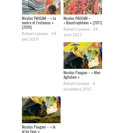
Nicolas PAUGAM – « Le
Nicolas PAUGAM –
ventre et l’estomac »
« Boustrophédon » (2017)
(2019)
Robert Loiseux
-
24
Robert Loiseux
-
14
août 2017
juin 2019
Nicolas Paugam – « Mon
Agitation »
Robert Loiseux
-
6
novembre 2015
Nicolas Paugam – « Je
m’en fous »