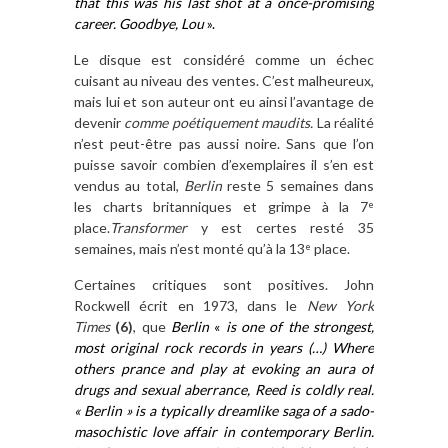
that this was his last shot at a once-promising
career. Goodbye, Lou
».
Le disque est considéré comme un échec
cuisant au niveau des ventes. C’est malheureux,
mais lui et son auteur ont eu ainsi l’avantage de
devenir
comme
poétiquement
maudits.
La réalité
n’est peut-être pas aussi noire. Sans que l’on
puisse savoir combien d’exemplaires il s’en est
vendus au total,
Berlin
reste 5 semaines dans
les charts britanniques et grimpe à la 7
e
place.
T
ransformer
y est certes resté 35
semaines, mais n’est monté qu’à la 13
place.
e
Certaines critiques sont positives. John
Rockwell écrit en 1973, dans le
New York
Times
(6)
, que
Berlin
«
is one of the strongest,
most original rock records in years (…) Where
others prance and play at evoking an aura of
drugs and sexual aberrance, Reed is coldly real.
« Berlin » is a typically dreamlike saga of a sado-
masochistic love affair in contemporary Berlin.