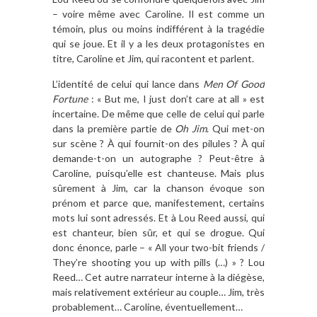
– voire même avec Caroline. Il est comme un
témoin, plus ou moins indifférent à la tragédie
qui se joue. Et il y a les deux protagonistes en
titre, Caroline et Jim, qui racontent et parlent.
L’identité de celui qui lance dans
Men Of Good
Fortune
: « But me, I just don’t care at all » est
incertaine. De même que celle de celui qui parle
dans la première partie de
Oh Jim
. Qui met-on
sur scène ? À qui fournit-on des pilules ? À qui
demande-t-on un autographe ? Peut-être à
Caroline, puisqu’elle est chanteuse. Mais plus
sûrement à Jim, car la chanson évoque son
prénom et parce que, manifestement, certains
mots lui sont adressés. Et à Lou Reed aussi, qui
est chanteur, bien sûr, et qui se drogue. Qui
donc énonce, parle – « All your two-bit friends /
They’re shooting you up with pills (…) » ? Lou
Reed… Cet autre narrateur interne à la diégèse,
mais relativement extérieur au couple… Jim, très
probablement… Caroline, éventuellement…