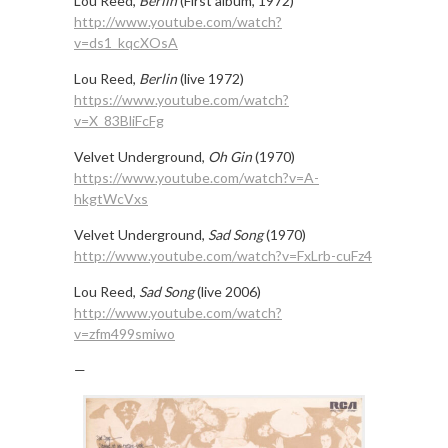
Lou Reed,
Berlin
(First album, 1972)
http://www.youtube.com/watch?
v=ds1_kqcXOsA
Lou Reed,
Berlin
(live 1972)
https://www.youtube.com/watch?
v=X_83BliFcFg
Velvet Underground,
Oh Gin
(1970)
https://www.youtube.com/watch?v=A-
hkgtWcVxs
Velvet Underground,
Sad Song
(1970)
http://www.youtube.com/watch?v=FxLrb-cuFz4
Lou Reed,
Sad Song
(live 2006)
http://www.youtube.com/watch?
v=zfm499smiwo
—