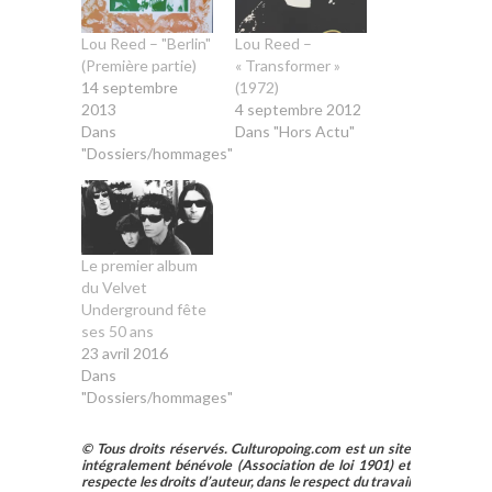
Lou Reed – "Berlin"
Lou Reed –
(Première partie)
« Transformer »
14 septembre
(1972)
2013
4 septembre 2012
Dans
Dans "Hors Actu"
"Dossiers/hommages"
Le premier album
du Velvet
Underground fête
ses 50 ans
23 avril 2016
Dans
"Dossiers/hommages"
© Tous droits réservés. Culturopoing.com est un site
intégralement bénévole (Association de loi 1901) et
respecte les droits d’auteur, dans le respect du travail