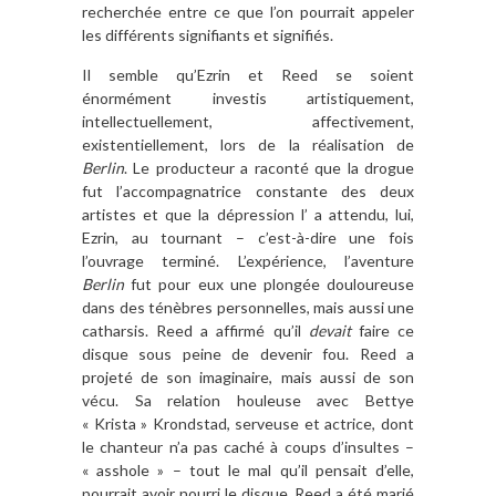
recherchée entre ce que l’on pourrait appeler
les différents signifiants et signifiés.
Il semble qu’Ezrin et Reed se soient
énormément investis artistiquement,
intellectuellement, affectivement,
existentiellement, lors de la réalisation de
Berlin
. Le producteur a raconté que la drogue
fut l’accompagnatrice constante des deux
artistes et que la dépression l’ a attendu, lui,
Ezrin, au tournant – c’est-à-dire une fois
l’ouvrage terminé. L’expérience, l’aventure
Berlin
fut pour eux une plongée douloureuse
dans des ténèbres personnelles, mais aussi une
catharsis. Reed a affirmé qu’il
devait
faire ce
disque sous peine de devenir fou. Reed a
projeté de son imaginaire, mais aussi de son
vécu. Sa relation houleuse avec Bettye
« Krista » Krondstad, serveuse et actrice, dont
le chanteur n’a pas caché à coups d’insultes –
« asshole » – tout le mal qu’il pensait d’elle,
pourrait avoir nourri le disque. Reed a été marié