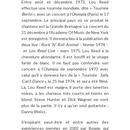
Entre août et décembre 1973, Lou Reed
effectue une tournée mondiale, dite « Tournée
Berlin
», avec un concert à l’Olympia (Paris) le 17
septembre. Le principal pays où se produit le
chanteur est la Grande-Bretagne. Le concert du
21 décembre à l’Academy Of Music de New York
est enregistré. Il donnera lieu à la publication de
deux live :
Rock ‘N’ Roll Animal
– février 1974 –
et
Lou Reed Live
– mars 1975. Lou Reed a la
chevelure abondante, il est bouffi et le visage
fardé de blanc. Il ne faut pas confondre son
concert à l’Olympia de septembre 1973 avec
celui qu’il y donnera lors de la « Tournée
Sally
Can’t Dance
», le 25 mai 1974, et qui a été filmé.
Là, Lou Reed est maigre, il porte des lunettes
noires, a les cheveux très courts et teints en
blond. Steve Hunter et Dick Wagner ne sont
plus de la partie. Il n’y a qu’un seul guitariste :
Danny Weiss.
S’inspirant peut-être et entre autres des
expériences menées en 2002 par Bowie, qui