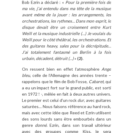
Bob Ezrin a déclaré : «
Pour la première fois de
ma vie, j’ai entendu dans ma tête de la musique
avant même de la jouer : les arrangements, les
orchestrations, les rythmes… Dans mon esprit, le
disque devait être un croisement entre Kurt
Weill et la musique industrielle (…) Je voulais du
Weill pour le côté théâtral, les orchestrations. Et
des guitares heavy, sales pour la décrépitude…
J’ai totalement fantasmé un Berlin à la fois
urbain, décadent, détruit (…)
»
(2)
.
On ressent bien en effet l’atmosphère
Ange
bleu
, celle de l’Allemagne des années trente –
rappelons que le film de Bob Fosse,
Cabaret
, qui
a eu un impact fort sur le grand public, est sorti
en 1972 ! -, mêlée en fait à deux autres univers.
Le premier est celui d’un rock
dur
, avec guitares
saturées… Nous faisons référence au hard rock,
mais avec cette idée que Reed et Ezrin utilisent
des sons lourds sans être embourbés dans un
genre
donné
. Ezrin, dans son travail ultérieur
avec des groupes comme Kiss, le sera