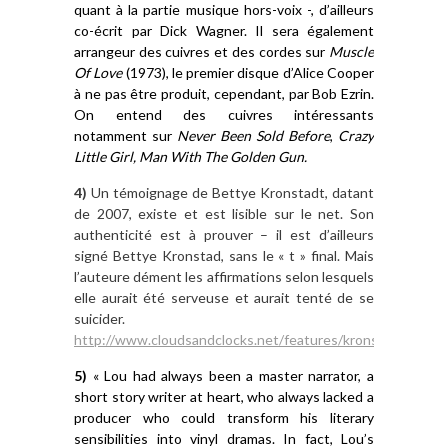
quant à la partie musique
hors-v
oix
-, d’ailleurs
co-écrit par Dick Wagner
. Il
sera
également
arrangeur de
s
cuivres et de
s
cordes sur
Muscle
Of Love
(1973)
,
le premier disque d’Alice Cooper
à ne pas être produit, cependant, par Bob Ezrin.
On entend des cuivres intéressants
notamment
sur
Never Been Sold Before
,
Crazy
Li
tt
le Girl, Man With The Golden Gun.
4)
Un témoignage de Bettye Kronstadt, datant
de 2007, existe et est lisible sur le net. Son
authenticité est à prouver – il est d’ailleurs
signé Bettye Kronstad, sans le « t » final. Mais
l’auteure dément les affirmations selon lesquels
elle aurait été serveuse et aurait tenté de se
suicider.
http://www.cloudsandclocks.net/features/kronstad_on_berl
5
)
«
Lou had always been a master narrator, a
short story writer at heart, who always lacked a
producer who could transform his literary
sensibilities into vinyl dramas. In fact, Lou’s