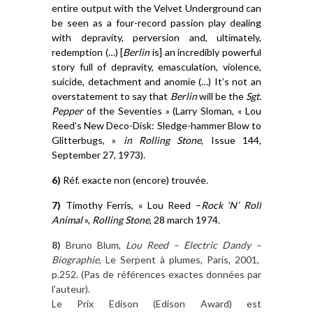
entire output with the Velvet Underground can
be seen as a four-record passion play dealing
with depravity, perversion and, ultimately,
redemption
(…)
[
Berlin
is] an incredibly powerful
story full of depravity, emasculation, violence,
suicide, detachment and anomie
(…)
It’s not an
overstatement to say that
Berlin
will be the
Sgt.
Pepper
of the Seventies »
(
Larry Sloman, « Lou
Reed’s New Deco-Disk: Sledge-hammer Blow to
Glitterbugs, »
in
Rolling Stone
, Issue 144,
September 27, 1973
)
.
6
)
Réf.
e
xacte non (encore) trouvée.
7
)
Timothy Ferris, «
Lou Reed
–
Rock ‘N’ Roll
Animal
»,
Rolling Stone
,
28 march 1974.
8)
Bruno Blum,
Lou Reed
–
Electric Dandy
–
Biographie
, Le Serpent à plumes, Paris, 2001,
p.252. (Pas de références exactes données par
l’auteur).
Le Prix Edison (Edison Award) est