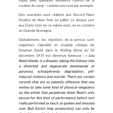
sépia, avec quelques éléments colorés de la
couleur du sang – comme une rose par exemple.
Des overdubs sont réalisés aux Record Plant
Studios de New York en juillet. Le disque sort
aux États-Unis en ce même mois, et en octobre
en Grande-Bretagne.
Globalement, les réactions de la presse sont
négatives. L’ignoble et stupide critique de
Stephen David dans le
Rolling Stone
du 20
décembre 1973 est devenue fameuse : «
Lou
Reed’s
Berlin
is a disaster, taking the listener into
a distorted and degenerate demimonde of
paranoia, schizophrenia, degradation, pill-
induced violence and suicide. There are certain
records that are so patently offensive that one
wishes to take some kind of physical vengeance
on the artists that perpetrate them. Reed’s only
excuse for this kind of performance (which isn’t
really performed as much as spoken and shouted
over Bob Ezrin’s limp production) can only be