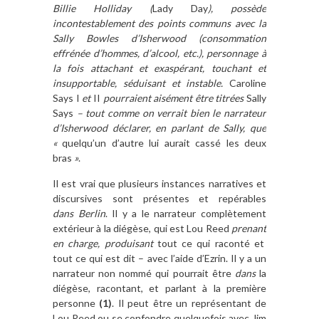
Billie Holliday (
Lady Day
), possède
incontestablement des points communs avec la
Sally Bowles d’Isherwood (consommation
effrénée d’hommes, d’alcool, etc.), personnage à
la fois attachant et exaspérant, touchant et
insupportable, séduisant et instable.
Caroline
Says I
et
II
pourraient aisément être titrées
Sally
Says
–
tout comme on verrait bien le narrateur
d’Isherwood déclarer, en parlant de Sally, que
«
quelqu’un d’autre lui aurait cassé les deux
bras
»
.
Il est vrai que plusieurs instances narratives et
discursives sont présentes et repérables
dans
Berlin
. Il y a le narrateur complètement
extérieur à la diégèse, qui est Lou Reed
prenant
en charge, produi
san
t
tout ce qui raconté et
tout ce qui est dit – avec l’aide d’Ezrin. Il y a un
narrateur non nommé qui pourrait être
dans
la
diégèse, racontant, et parlant à la première
personne
(1)
. Il peut être un représentant de
Lou Reed ou se confondre quelquefois avec Jim