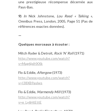
une prestigieuse récompense décernée aux
Pays-Bas.
9)
I
n
Nick Johnstone,
Lou Reed « Talking »
,
Omnibus Press, London, 2005, Page 51 (Pas de
références exactes données).
—
Quelques morceaux à écouter :
Mitch Ryder & Detroit,
Rock ‘N’ Roll
(1971)
http://www.youtube.com/watch?
v=Mag6jxiHXXk
Flo & Eddie,
Aftergow
(1973)
http://www.youtube.com/watch?
v=I38XB9aslws
Flo & Eddie,
Marmendy Mill
(1973)
http://www.youtube.com/watch?
v=e_Ly6HtEttE