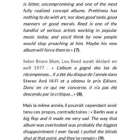
is bitter, uncompromising and one of the most
fully realized concept albums. Prettiness has
nothing to do with art, nor does good taste, good
manners or good morals. Reed is one of the
handful of serious artists working in popular
music today, and you’d think by now people
would stop preaching at him. Maybe his new
album will force them to
»
(
7
)
.
Selon Bruno Blum, Lou Reed aurait déclaré en
avril 1977 :
«
L’album a gagné des tas de
récompenses… Il a été élu disque de l’année dans
Stereo
A
nd Hi-Fi
et a obtenu le prix Edison.
Donc en ce qui me concerne, il n’a pas été
descendu par la critique…
»
(
8
)
.
Mais la même année, il
pourrait
cependant
avoir
tenu ces propos,
contradictoires
:
«
Berlin
was a
big flop and it made me very sad. The way that
album was overlooked was probably the biggest
disappointment I ever faced. I pulled the blinds
shut at that point, and they’ve remain
»
(
9
)
.