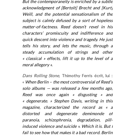
But the contemporaneity is enriched by a subtle
acknowledgment of [Bertolt] Brecht and [Kurt]
Weill, and the potential sensationalism of the
subject is calmly defused by a sort of hopeless
matter-of-factness. Reed doesn’t revel in his
characters’ promiscuity and indifference and
quick descent into violence and tragedy. He just
tells his story, and lets the music, through a
steady accumulation of strings and other
« classical » effects, lift it up to the level of a
moral allegory ».
Dans Rolling Stone
, Thimothy Ferris écrit, lui :
«
When Berlin
–
the most controversial of Reed’s
solo albums — was released a few months ago,
Reed was once again « disgusting » and
« degenerate. » Stephen Davis, writing in this
magazine, characterized the record as « a
distorted and degenerate demimonde of
paranoia, schizophrenia, degradation, pill-
induced violence and suicide ».
Which it is. But I
fail to see how that makes it a bad record. Berlin