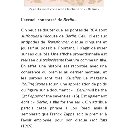
Page du livret consacré à la chanson « Oh Jim »
L’accueil contrasté
de
Berlin
…
On peut se douter que les pontes de RCA sont
suffoqués
à l’écoute de
Berlin
. Celui-ci est aux
antipodes de
Transformer
, disque clinquant et
jouissif au possible. Pourtant, il s’agit de miser
sur ses qualités. Une affiche promotionnelle est
réalisée qui
(re)présente
l’oeuvre comme un film.
En effet, une histoire est racontée, avec une
cohérence du premier au dernier morceau, et
les paroles sont très
visuelles
. Le magazine
Rolling Stone
a fourni une appréciation de poids
qui figure sur le document : « …
Berlin
will be the
Sgt Pepper
of the seventies »
(5)
. Est également
écrit : «
Berlin
, a film for the ear ». On attribue
parfois cette phrase à Lou Reed, mais il
semblerait que Franck Zappa soit le premier à
l’avoir employée, pour son disque
Hot Rats
(1969).