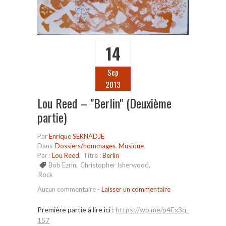
14
Sep
2013
Lou Reed – "Berlin" (Deuxième
partie)
Par
Enrique SEKNADJE
Dans
Dossiers/hommages
,
Musique
Par :
Lou Reed
Titre :
Berlin
Bob Ezrin
,
Christopher Isherwood
,
Rock
Aucun commentaire
-
Laisser un commentaire
Première partie à lire ici :
https://wp.me/p4Ex3q-
157