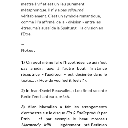
mettre à vif et est un lieu purement
métaphorique. Il n’ y a pas
séjourné
véritablement. C’est un symbole romantique,
comme il l’a affirmé, de la « division » entre les
êtres, mais aussi de la Spaltung – la division en
l’Être.
—
Notes :
1)
On peut même
faire l’hypothèse
, ce qui n’est
pas anodin, que,
à l’autre bout,
l’instance
réceptrice
– l’auditeur –
est désignée dans le
texte… : « How do you feel it feels ? ».
2
)
In
Jean-Daniel Beauvallet, « Lou Reed raconte
Berlin l’enchanteur »,
art.cit.
3
)
Allan Macmillan
a fait les arrangements
d’orchestre sur le disque
Flo & Eddie
produit par
Ezrin
– cf. par exemple le beau morceau
Marmendy Mill
– légèrement pré-Berlinien