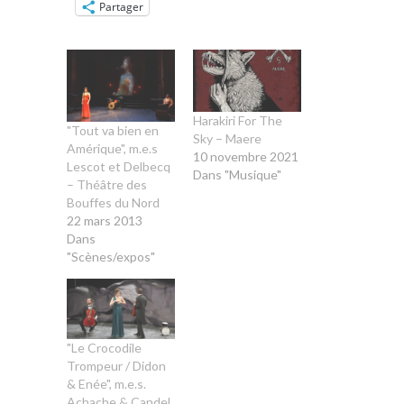
Partager
Harakiri For The
"Tout va bien en
Sky – Maere
Amérique", m.e.s
10 novembre 2021
Lescot et Delbecq
Dans "Musique"
– Théâtre des
Bouffes du Nord
22 mars 2013
Dans
"Scènes/expos"
"Le Crocodile
Trompeur / Didon
& Enée", m.e.s.
Achache & Candel