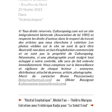
– Bouffes du Nord
25 février 2013
Dans
"Scènes/expos"
© Tous droits réservés. Culturopoing.com est un site
intégralement bénévole (Association de loi 1901) et
respecte les droits d’auteur, dans le respect du travail
des artistes que nous cherchons à valoriser. Les
photos visibles sur le site ne sont là qu’à titre
illustratif, non dans un but d’exploitation commerciale
et ne sont pas la propriété de Culturopoing.
Néanmoins, si une photographie avait malgré tout
échappé à notre contrôle, elle sera de fait enlevée
immédiatement. Nous comptons sur la bienveillance
et vigilance de chaque lecteur – anonyme,
distributeur, attaché de presse, artiste, photographe.
Merci de contacter Bruno Piszczorowicz
(
lebornu@hotmail.com
) ou Olivier Rossignot
(
culturopoingcinema@gmail.com
).
"Récital Emphatique", Michel Fau – Théâtre Marigny
Entretien avec Frédérique Kadjo pour "Le Soleil froid"