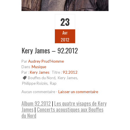
23
Avr
2012
Kery James – 92.2012
Par
Audrey Prud'Homme
Dans
Musique
Par :
Kery James
Titre :
92.2012
Bouffes du Nord
,
Kery James
,
Philippe Roizès
,
Rap
Aucun commentaire
-
Laisser un commentaire
Album 92.2012
|
Les quatre visages de Kery
James
|
Concerts acoustiques aux Bouffes
du Nord