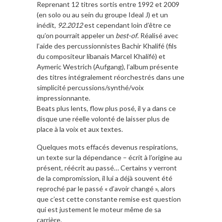
Reprenant 12 titres sortis entre 1992 et 2009
(en solo ou au sein du groupe Ideal J) et un
inédit,
92.2012
est cependant loin d’être ce
qu’on pourrait appeler un
best-of
. Réalisé avec
l’aide des percussionnistes Bachir Khalifé (fils
du compositeur libanais Marcel Khalifé) et
Aymeric Westrich (Aufgang), l’album présente
des titres intégralement réorchestrés dans une
simplicité percussions/synthé/voix
impressionnante.
Beats plus lents, flow plus posé, il y a dans ce
disque une réelle volonté de laisser plus de
place à la voix et aux textes.
Quelques mots effacés devenus respirations,
un texte sur la dépendance – écrit à l’origine au
présent, réécrit au passé… Certains y verront
de la compromission, il lui a déjà souvent été
reproché par le passé « d’avoir changé », alors
que c’est cette constante remise est question
qui est justement le moteur même de sa
carrière.