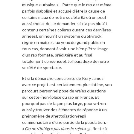
musique « urbaine »… Parce que le rap est même
parfois diabolisé et accusé d’être la cause de
certains maux de notre société (là où on peut
aussi choisir de se demander s’il n’a pas plutôt
contenu certaines colères durant ces dernières
années), on nourrit un système où Skyrock
règne en maitre, aux yeux du grand public en
tous cas, donnant à voir une bien piètre image
d’un rap formaté, prédigéré et au final
totalement consensuel. Joli paradoxe de notre
société de spectacle.
Et si la démarche consciente de Kery James
avec ce projet est certainement plus intime, son
parcours personnel pose de vraies questions
sur cette (non-)place du rap en France. Et
pourquoi pas de façon plus large, pourra-t-on
aussi y trouver des éléments de réponse à un
phénomène de ghettoïsation/repli
communautaire d’une partie de la population.
«
On ne s’intègre pas dans le rejet.
«
Reste à
[4]