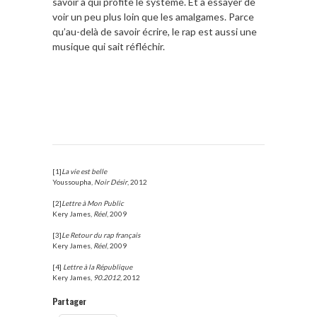
savoir à qui profite le système. Et à essayer de
voir un peu plus loin que les amalgames. Parce
qu’au-delà de savoir écrire, le rap est aussi une
musique qui sait réfléchir.
[1]
La vie est belle
Youssoupha,
Noir Désir
, 2012
[2]
Lettre à Mon Public
Kery James,
Réel
, 2009
[3]
Le Retour du rap français
Kery James,
Réel
, 2009
[4]
Lettre à la République
Kery James,
90.2012
, 2012
Partager