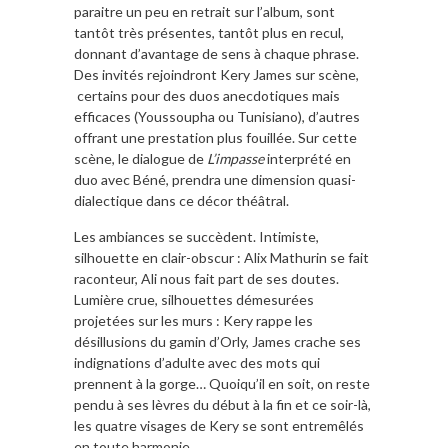
paraitre un peu en retrait sur l’album, sont
tantôt très présentes, tantôt plus en recul,
donnant d’avantage de sens à chaque phrase.
Des invités rejoindront Kery James sur scène,
certains pour des duos anecdotiques mais
efficaces (Youssoupha ou Tunisiano), d’autres
offrant une prestation plus fouillée. Sur cette
scène, le dialogue de
L’impasse
interprété en
duo avec Béné, prendra une dimension quasi-
dialectique dans ce décor théâtral.
Les ambiances se succèdent. Intimiste,
silhouette en clair-obscur : Alix Mathurin se fait
raconteur, Ali nous fait part de ses doutes.
Lumière crue, silhouettes démesurées
projetées sur les murs : Kery rappe les
désillusions du gamin d’Orly, James crache ses
indignations d’adulte avec des mots qui
prennent à la gorge… Quoiqu’il en soit, on reste
pendu à ses lèvres du début à la fin et ce soir-là,
les quatre visages de Kery se sont entremêlés
en toute harmonie.