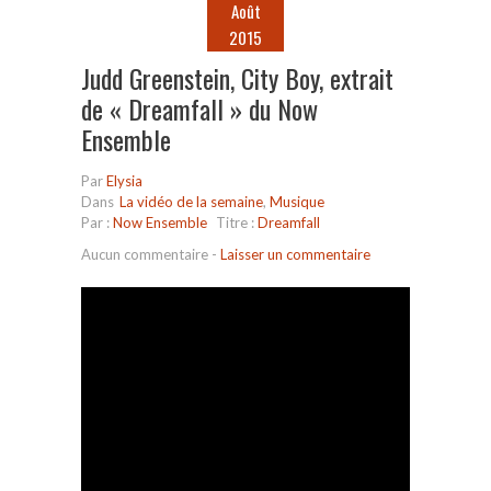
Août
2015
Judd Greenstein, City Boy, extrait
de « Dreamfall » du Now
Ensemble
Par
Elysia
Dans
La vidéo de la semaine
,
Musique
Par :
Now Ensemble
Titre :
Dreamfall
Aucun commentaire
-
Laisser un commentaire