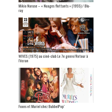
Mikio Naruse – « Nuages flottants » (1955) / Blu-
ray
WIVES (1975) au ciné-club Le 7e genre/Retour à
l’écran
Foxes et Muriel chez BubbelPop’