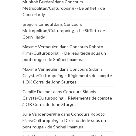
Muniroh Burdani
dans
Concours
Metropolitan/Culturopoing -« Le Sifflet » de
Corin Hardy
gregory tarmoul
dans
Concours
Metropolitan/Culturopoing -« Le Sifflet » de
Corin Hardy
Maxime Vermeulen
dans
Concours Roboto
Films/Culturopoing : « De l’eau tiède sous un
pont rouge » de Shōhei Imamura
Maxime Vermeulen
dans
Concours Sidonis
Calysta/Culturopoing – Règlements de compte
à OK Corral de John Sturges
Camille Desmet
dans
Concours Sidonis
Calysta/Culturopoing – Règlements de compte
à OK Corral de John Sturges
Julie Vandenberghe
dans
Concours Roboto
Films/Culturopoing : « De l’eau tiède sous un
pont rouge » de Shōhei Imamura