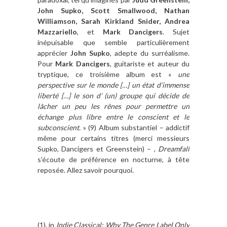
John Supko, Scott Smallwood, Nathan
Williamson, Sarah Kirkland Snider, Andrea
Mazzariello
, et
Mark Dancigers
. Sujet
inépuisable que semble particulièrement
apprécier
John Supko
, adepte du surréalisme.
Pour
Mark Dancigers
, guitariste et auteur du
tryptique, ce troisième album est «
une
perspective sur le monde […] un état d’immense
liberté […] le son d’ (un) groupe qui décide de
lâcher un peu les rênes pour permettre un
échange plus libre entre le conscient et le
subconscient.
» (9) Album substantiel – addictif
même pour certains titres (merci messieurs
Supko, Dancigers et Greenstein) – ,
Dreamfall
s’écoute de préférence en nocturne, à tête
reposée. Allez savoir pourquoi.
(1), in
Indie Classical: Why The Genre Label Only