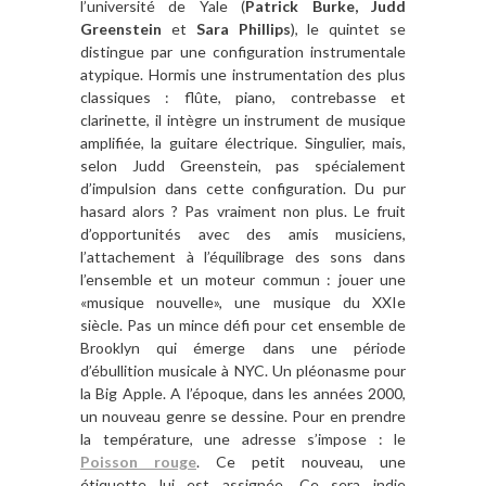
l’université de Yale (
Patrick Burke, Judd
Greenstein
et
Sara Phillips
), le quintet se
distingue par une configuration instrumentale
atypique. Hormis une instrumentation des plus
classiques : flûte, piano, contrebasse et
clarinette, il intègre un instrument de musique
amplifiée, la guitare électrique. Singulier, mais,
selon Judd Greenstein, pas spécialement
d’impulsion dans cette configuration. Du pur
hasard alors ? Pas vraiment non plus. Le fruit
d’opportunités avec des amis musiciens,
l’attachement à l’équilibrage des sons dans
l’ensemble et un moteur commun : jouer une
«musique nouvelle», une musique du XXIe
siècle. Pas un mince défi pour cet ensemble de
Brooklyn qui émerge dans une période
d’ébullition musicale à NYC. Un pléonasme pour
la Big Apple. A l’époque, dans les années 2000,
un nouveau genre se dessine. Pour en prendre
la température, une adresse s’impose : le
Poisson rouge
. Ce petit nouveau, une
étiquette lui est assignée. Ce sera indie