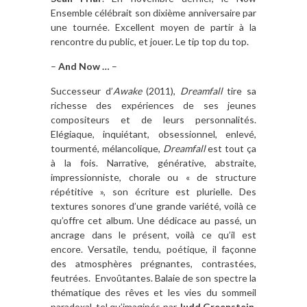
Ensemble célébrait son dixième anniversaire par
une tournée. Excellent moyen de partir à la
rencontre du public, et jouer. Le tip top du top.
–
And Now …
–
Successeur d’
Awake
(2011),
Dreamfall
tire sa
richesse des expériences de ses jeunes
compositeurs et de leurs personnalités.
Elégiaque, inquiétant, obsessionnel, enlevé,
tourmenté, mélancolique,
Dreamfall
est tout ça
à la fois. Narrative, générative, abstraite,
impressionniste, chorale ou « de structure
répétitive », son écriture est plurielle. Des
textures sonores d’une grande variété, voilà ce
qu’offre cet album. Une dédicace au passé, un
ancrage dans le présent, voilà ce qu’il est
encore. Versatile, tendu, poétique, il façonne
des atmosphères prégnantes, contrastées,
feutrées. Envoûtantes. Balaie de son spectre la
thématique des rêves et les vies du sommeil
paradoxal, tel qu’imaginés par
Judd Greenstein,