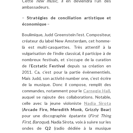
Cette
new music, i
l en deviendra l’un des
ambassadeurs.
–
Stratégies de conciliation artistique et
économique
–
Boulimique, Judd Greenstein l’est. Compositeur,
créateur du label New Amsterdam, cet homme-
là est multi-casquettes. Très attentif à la
vulgarisation de l’indie classical, il participe à de
nombreux festivals, et s’occupe de la curation
de l’
Ecstatic Festival
depuis sa création en
2011. Ca, c’est pour la partie évènementiels.
Mais Judd, son activité number one, c’est écrire
de la musique. Donc il compose, remplit des
commandes, notamment pour le
Carnegie Hall
,
auquel se rajoute des collaborations. Notable,
celle avec la jeune violoniste
Nadia Sirota
(
Arcade Fire, Meredith Monk, Grizzly Bear
)
pour une discographie épatante (
First Thing
First
,
Baroque
). Nadia Sirota, voix à suivre sur les
ondes de
Q2
(radio dédiée à la musique