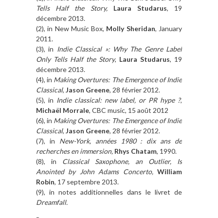
Tells Half the Story,
Laura Studarus
, 19
décembre 2013.
(2), in New Music Box,
Molly Sheridan
, January
2011.
(3), in
Indie Classical »: Why The Genre Label
Only Tells Half the Story
,
Laura Studarus
, 19
décembre 2013.
(4), in
Making Overtures: The Emergence of Indie
Classical
,
Jason Greene
, 28 février 2012.
(5), in
Indie classical: new label, or PR hype ?
,
Michaël Morrale
, CBC music, 15 août 2012
(6), in
Making Overtures: The Emergence of Indie
Classical
,
Jason Greene
, 28 février 2012.
(7), in
New-York, années 1980 : dix ans de
recherches en immersion,
Rhys Chatam
, 1990.
(8), in
Classical Saxophone, an Outlier, Is
Anointed by John Adams Concerto,
William
Robin
, 17 septembre 2013.
(9), in notes additionnelles dans le livret de
Dreamfall.