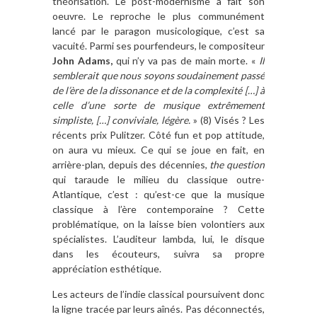
théorisation. Le post-modernisme a fait son
oeuvre. Le reproche le plus communément
lancé par le paragon musicologique, c’est sa
vacuité. Parmi ses pourfendeurs, le compositeur
John Adams,
qui n’y va pas de main morte. «
Il
semblerait que nous soyons soudainement passé
de l’ère de la dissonance et de la complexité […] à
celle d’une sorte de musique extrêmement
simpliste, […] conviviale, légère.
» (8) Visés ? Les
récents prix Pulitzer. Côté fun et pop attitude,
on aura vu mieux. Ce qui se joue en fait, en
arrière-plan, depuis des décennies,
the question
qui taraude le milieu du classique outre-
Atlantique, c’est : qu’est-ce que la musique
classique à l’ère contemporaine ? Cette
problématique, on la laisse bien volontiers aux
spécialistes. L’auditeur lambda, lui, le disque
dans les écouteurs, suivra sa propre
appréciation esthétique.
Les acteurs de l’indie classical poursuivent donc
la ligne tracée par leurs aînés. Pas déconnectés,