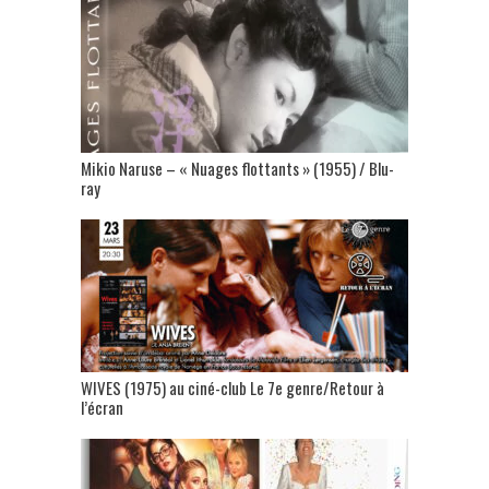
Mikio Naruse – « Nuages flottants » (1955) / Blu-
ray
WIVES (1975) au ciné-club Le 7e genre/Retour à
l’écran