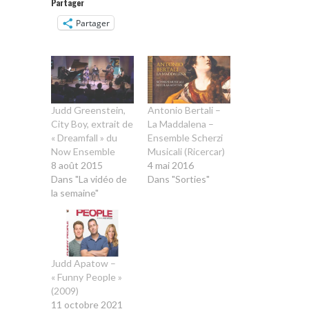
Partager
Partager
Judd Greenstein,
Antonio Bertali –
City Boy, extrait de
La Maddalena –
« Dreamfall » du
Ensemble Scherzi
Now Ensemble
Musicali (Ricercar)
8 août 2015
4 mai 2016
Dans "La vidéo de
Dans "Sorties"
la semaine"
Judd Apatow –
« Funny People »
(2009)
11 octobre 2021