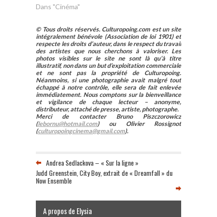
Dans "Cinéma"
© Tous droits réservés. Culturopoing.com est un site
intégralement bénévole (Association de loi 1901) et
respecte les droits d’auteur, dans le respect du travail
des artistes que nous cherchons à valoriser. Les
photos visibles sur le site ne sont là qu’à titre
illustratif, non dans un but d’exploitation commerciale
et ne sont pas la propriété de Culturopoing.
Néanmoins, si une photographie avait malgré tout
échappé à notre contrôle, elle sera de fait enlevée
immédiatement. Nous comptons sur la bienveillance
et vigilance de chaque lecteur – anonyme,
distributeur, attaché de presse, artiste, photographe.
Merci de contacter Bruno Piszczorowicz
(
lebornu@hotmail.com
) ou Olivier Rossignot
(
culturopoingcinema@gmail.com
).
Andrea Sedlackova – « Sur la ligne »
Judd Greenstein, City Boy, extrait de « Dreamfall » du
Now Ensemble
A propos de Elysia