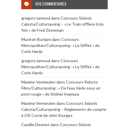
VOS COMMENTAIRES
gregory tarmoul
dans
Concours Sidonis
Calysta/Culturopoing – « Le Train sifflera trois
fois » de Fred Zinneman
Muniroh Burdani
dans
Concours
Metropolitan/Culturopoing -« Le Sifflet » de
Corin Hardy
gregory tarmoul
dans
Concours
Metropolitan/Culturopoing -« Le Sifflet » de
Corin Hardy
Maxime Vermeulen
dans
Concours Roboto
Films/Culturopoing : « De l’eau tiède sous un
pont rouge » de Shōhei Imamura
Maxime Vermeulen
dans
Concours Sidonis
Calysta/Culturopoing – Règlements de compte
à OK Corral de John Sturges
Camille Desmet
dans
Concours Sidonis