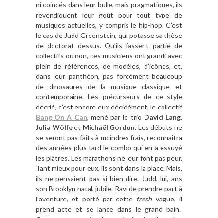
ni coincés dans leur bulle, mais pragmatiques, ils
revendiquent leur goût pour tout type de
musiques actuelles, y compris le hip-hop. C’est
le cas de Judd Greenstein, qui potasse sa thèse
de doctorat dessus. Qu’ils fassent partie de
collectifs ou non, ces musiciens ont grandi avec
plein de références, de modèles, d’icônes, et,
dans leur panthéon, pas forcément beaucoup
de dinosaures de la musique classique et
contemporaine. Les précurseurs de ce style
décrié, c’est encore eux décidément, le collectif
Bang On A Can
, mené par le trio
David Lang
,
Julia Wölfe
et
Michaël Gordon
. Les débuts ne
se seront pas faits à moindres frais, reconnaitra
des années plus tard le combo qui en a essuyé
les plâtres. Les marathons ne leur font pas peur.
Tant mieux pour eux, ils sont dans la place. Mais,
ils ne pensaient pas si bien dire. Judd, lui, ans
son Brooklyn natal, jubile. Ravi de prendre part à
l’aventure, et porté par cette
fresh
vague, il
prend acte et se lance dans le grand bain.