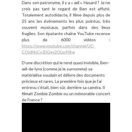
Dans son patronyme, il y a « œil ». Hasard ? Je ne
crois pas tant le regard de Ben est affuté.
Totalement autodidacte, il filme depuis plus de
25 ans les événements les plus pointus, très
souvent musicaux, parfois dans des lieux
fragiles. Son épatante chaîne YouTube recense
plus de 6000 vidéos :
https://www.youtube.com/channel/UC-
COidMsCvJDGgv2OLw90hg
D’une discrétion qui le rend quasi invisible, Ben-
œil-de-lynx (comme je le surnomme) se
matérialise soudain et délivre des documents
précieux et rares. La première fois que je l’ai
entrevu c’était, bien sûr, derrière sa caméra. Il
filmait Zombie Zombie ou un mémorable concert
de France ?