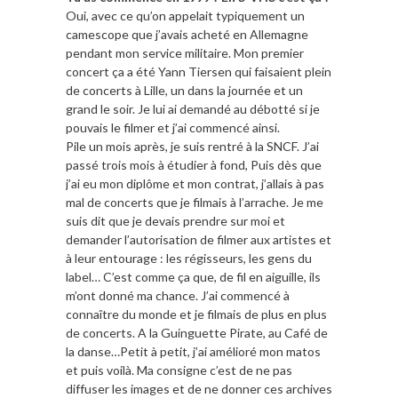
Oui, avec ce qu’on appelait typiquement un
camescope que j’avais acheté en Allemagne
pendant mon service militaire. Mon premier
concert ça a été Yann Tiersen qui faisaient plein
de concerts à Lille, un dans la journée et un
grand le soir. Je lui ai demandé au débotté si je
pouvais le filmer et j’ai commencé ainsi.
Pile un mois après, je suis rentré à la SNCF. J’ai
passé trois mois à étudier à fond, Puis dès que
j’ai eu mon diplôme et mon contrat, j’allais à pas
mal de concerts que je filmais à l’arrache. Je me
suis dit que je devais prendre sur moi et
demander l’autorisation de filmer aux artistes et
à leur entourage : les régisseurs, les gens du
label… C’est comme ça que, de fil en aiguille, ils
m’ont donné ma chance. J’ai commencé à
connaître du monde et je filmais de plus en plus
de concerts. A la Guinguette Pirate, au Café de
la danse…Petit à petit, j’ai amélioré mon matos
et puis voilà. Ma consigne c’est de ne pas
diffuser les images et de ne donner ces archives