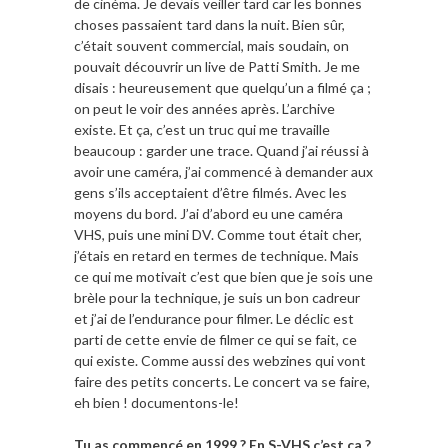
de cinéma. Je devais veiller tard car les bonnes
choses passaient tard dans la nuit. Bien sûr,
c’était souvent commercial, mais soudain, on
pouvait découvrir un live de Patti Smith. Je me
disais : heureusement que quelqu’un a filmé ça ;
on peut le voir des années après. L’archive
existe. Et ça, c’est un truc qui me travaille
beaucoup : garder une trace. Quand j’ai réussi à
avoir une caméra, j’ai commencé à demander aux
gens s’ils acceptaient d’être filmés. Avec les
moyens du bord. J’ai d’abord eu une caméra
VHS, puis une mini DV. Comme tout était cher,
j’étais en retard en termes de technique. Mais
ce qui me motivait c’est que bien que je sois une
brèle pour la technique, je suis un bon cadreur
et j’ai de l’endurance pour filmer. Le déclic est
parti de cette envie de filmer ce qui se fait, ce
qui existe. Comme aussi des webzines qui vont
faire des petits concerts. Le concert va se faire,
eh bien ! documentons-le!
Tu as commencé en 1999 ? En S-VHS c’est ça ?