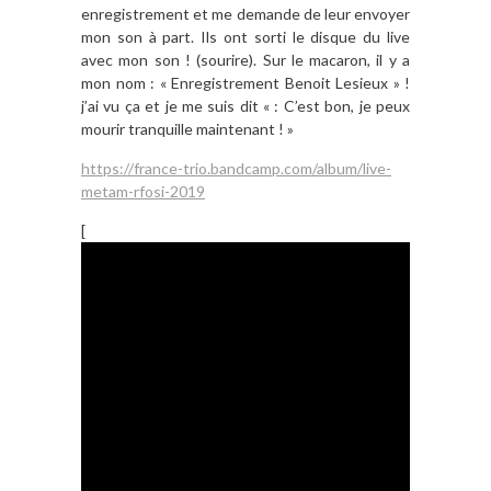
enregistrement et me demande de leur envoyer
mon son à part. Ils ont sorti le disque du live
avec mon son ! (sourire). Sur le macaron, il y a
mon nom : « Enregistrement Benoit Lesieux » !
j’ai vu ça et je me suis dit « : C’est bon, je peux
mourir tranquille maintenant ! »
https://france-trio.bandcamp.com/album/live-
metam-rfosi-2019
[