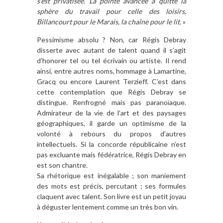
s’est privatisée. La pointe avancée a quitté la
sphère du travail pour celle des loisirs,
Billancourt pour le Marais, la chaîne pour le lit.
»
Pessimisme absolu ? Non, car Régis Debray
disserte avec autant de talent quand il s’agit
d’honorer tel ou tel écrivain ou artiste. Il rend
ainsi, entre autres noms, hommage à Lamartine,
Gracq ou encore Laurent Terzieff. C’est dans
cette contemplation que Régis Debray se
distingue. Renfrogné mais pas paranoïaque.
Admirateur de la vie de l’art et des paysages
géographiques, il garde un optimisme de la
volonté à rebours du propos d’autres
intellectuels. Si la concorde républicaine n’est
pas excluante mais fédératrice, Régis Debray en
est son chantre.
Sa rhétorique est inégalable ; son maniement
des mots est précis, percutant ; ses formules
claquent avec talent. Son livre est un petit joyau
à déguster lentement comme un très bon vin.