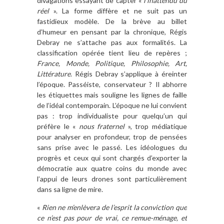
divagations essayant de capter «
l’inattendu du
réel
». La forme diffère et ne suit pas un
fastidieux modèle. De la brève au billet
d’humeur en pensant par la chronique, Régis
Debray ne s’attache pas aux formalités. La
classification opérée tient lieu de repères ;
France, Monde, Politique, Philosophie, Art,
Littérature
. Régis Debray s’applique à éreinter
l’époque. Passéiste, conservateur ? Il abhorre
les étiquettes mais souligne les lignes de faille
de l’idéal contemporain. L’époque ne lui convient
pas : trop individualiste pour quelqu’un qui
préfère le «
nous fraternel
», trop médiatique
pour analyser en profondeur, trop de pensées
sans prise avec le passé. Les idéologues du
progrès et ceux qui sont chargés d’exporter la
démocratie aux quatre coins du monde avec
l’appui de leurs drones sont particulièrement
dans sa ligne de mire.
«
Rien ne m’enlèvera de l’esprit la conviction que
ce n’est pas pour de vrai, ce remue-ménage, et