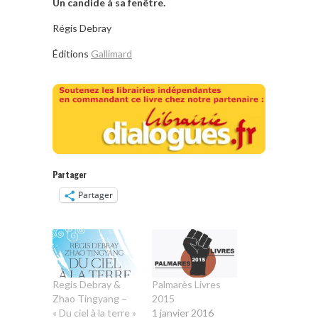
Un candide à sa fenêtre.
Régis Debray
Éditions
Gallimard
Partager
Partager
Regis Debray &
Palmarès Livres
Zhao Tingyang –
2015
« Du ciel à la terre »
1 janvier 2016