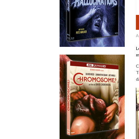
A
L
m
C
T
d