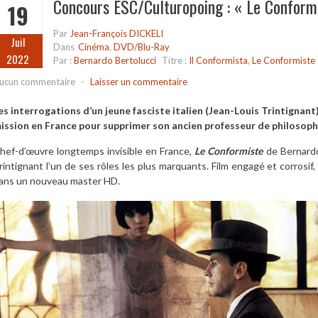
Concours ESC/Culturopoing : « Le Conform
19
Par
Jean-François DICKELI
Juil
Dans
Cinéma
,
DVD/Blu-Ray
2022
Par :
Bernardo Bertolucci
Titre :
Il Conformista
,
Le Conformiste
ucun commentaire
-
Laisser un commentaire
es interrogations d’un jeune fasciste italien (Jean-Louis Trintignant)
ission en France pour supprimer son ancien professeur de philosophi
hef-d’œuvre longtemps invisible en France,
Le Conformiste
de Bernardo
rintignant l’un de ses rôles les plus marquants. Film engagé et corrosif, 
ans un nouveau master HD.