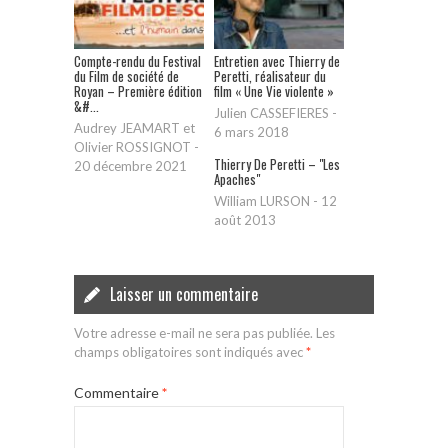
Compte-rendu du Festival
Entretien avec Thierry de
du Film de société de
Peretti, réalisateur du
Royan – Première édition
film « Une Vie violente »
&#...
Julien CASSEFIERES
-
Audrey JEAMART et
6 mars 2018
Olivier ROSSIGNOT
-
Thierry De Peretti – "Les
20 décembre 2021
Apaches"
William LURSON
-
12
août 2013
Laisser un commentaire
Votre adresse e-mail ne sera pas publiée.
Les
champs obligatoires sont indiqués avec
*
Commentaire
*