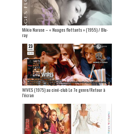
Mikio Naruse – « Nuages flottants » (1955) / Blu-
ray
WIVES (1975) au ciné-club Le 7e genre/Retour à
l’écran