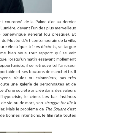
 et couronné de la Palme d’or au dernier
le Lumière, devant l’un des plus merveilleux
e panégyrique général (ou presque). Et
 du Musée d’Art contemporain de la ville,
ure électrique, tri ses déchets, se targue
me bien sous tout rapport qui se voit
sque, lorsqu’un matin essayant mollement
opportuniste, il se retrouve tel l’arroseur
son portable et ses boutons de manchette. Il
moyens. Veules ou calomnieux, pas très
Toute une galerie de personnages et de
icé d’une société ancrée dans des valeurs
l’hypocrisie, le crime. Les bas instincts
 de vie ou de mort, son
struggle for life
à
ller. Mais le problème de
The Square
c’est
de bonnes intentions, le film rate toutes