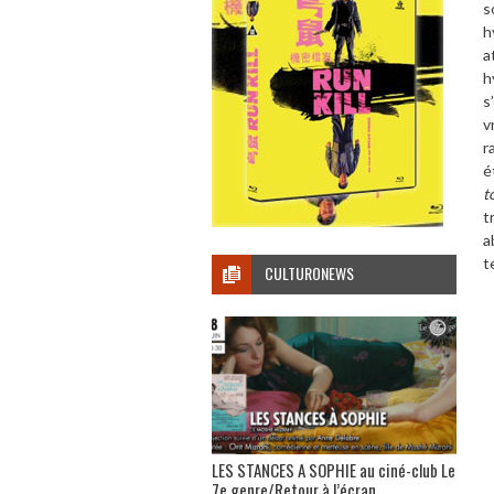
s
h
a
h
s
v
r
é
t
t
a
t
CULTURONEWS
LES STANCES A SOPHIE au ciné-club Le
7e genre/Retour à l’écran