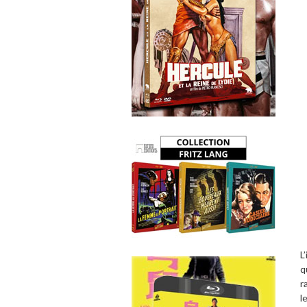
L
q
r
l