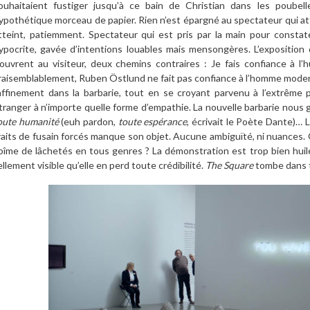
ouhaitaient fustiger jusqu’à ce bain de Christian dans les poubel
ypothétique morceau de papier. Rien n’est épargné au spectateur qui at
tteint, patiemment. Spectateur qui est pris par la main pour const
ypocrite, gavée d’intentions louables mais mensongères. L’expositio
’ouvrent au visiteur, deux chemins contraires : Je fais confiance à l’
raisemblablement, Ruben Östlund ne fait pas confiance à l’homme moderne 
affinement dans la barbarie, tout en se croyant parvenu à l’extrême po
tranger à n’importe quelle forme d’empathie. La nouvelle barbarie nous
oute humanité
(euh pardon,
toute
espérance
, écrivait le Poète Dante)… 
raits de fusain forcés manque son objet. Aucune ambiguïté, ni nuances. Q
bîme de lâchetés en tous genres ? La démonstration est trop bien huil
ellement visible qu’elle en perd toute crédibilité.
The Square
tombe dans t