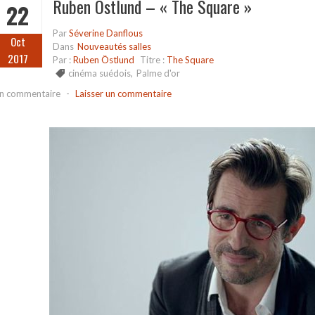
Ruben Östlund – « The Square »
22
Par
Séverine Danflous
Oct
Dans
Nouveautés salles
2017
Par :
Ruben Östlund
Titre :
The Square
cinéma suédois
,
Palme d'or
n commentaire
-
Laisser un commentaire