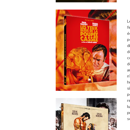
L
f
é
p
d
d
c
d
a
n
h
s
p
r
l
p
s