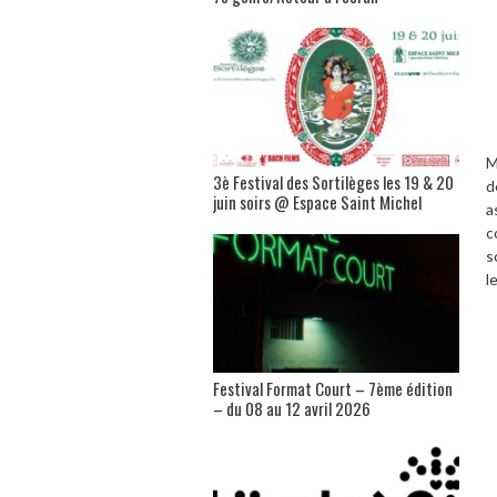
M
3è Festival des Sortilèges les 19 & 20
d
juin soirs @ Espace Saint Michel
a
c
s
l
Festival Format Court – 7ème édition
– du 08 au 12 avril 2026