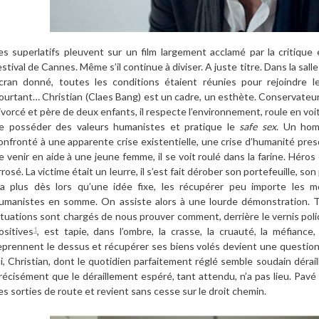
es superlatifs pleuvent sur un film largement acclamé par la critique
estival de Cannes. Même s’il continue à diviser. A juste titre. Dans la sal
cran donné, toutes les conditions étaient réunies pour rejoindre l
ourtant… Christian (Claes Bang) est un cadre, un esthète. Conservateur
ivorcé et père de deux enfants, il respecte l’environnement, roule en voit
e posséder des valeurs humanistes et pratique le
safe sex
. Un hom
onfronté à une apparente crise existentielle, une crise d’humanité pre
e venir en aide à une jeune femme, il se voit roulé dans la farine. Héros 
rrosé. La victime était un leurre, il s’est fait dérober son portefeuille, 
’a plus dès lors qu’une idée fixe, les récupérer peu importe les 
umanistes en somme. On assiste alors à une lourde démonstration. 
ituations sont chargés de nous prouver comment, derrière le vernis pol
ositives
, est tapie, dans l’ombre, la crasse, la cruauté, la méfiance, 
1
eprennent le dessus et récupérer ses biens volés devient une question
ui, Christian, dont le quotidien parfaitement réglé semble soudain dérai
récisément que le déraillement espéré, tant attendu, n’a pas lieu. Pavé 
es sorties de route et revient sans cesse sur le droit chemin.