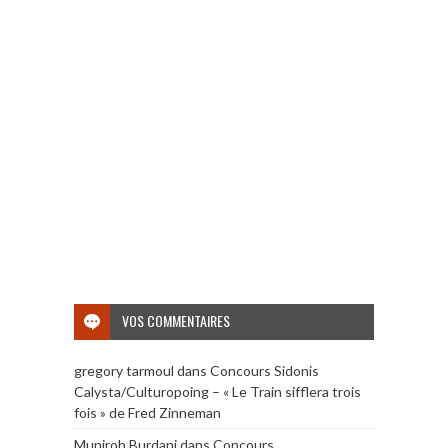
VOS COMMENTAIRES
gregory tarmoul
dans
Concours Sidonis
Calysta/Culturopoing – « Le Train sifflera trois
fois » de Fred Zinneman
Muniroh Burdani
dans
Concours