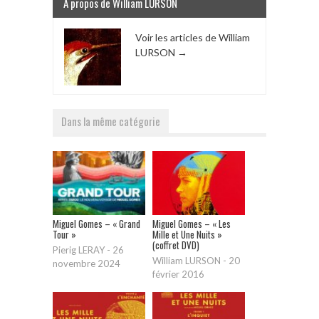
A propos de William LURSON
Voir les articles de William
LURSON
→
Dans la même catégorie
Miguel Gomes – « Grand
Miguel Gomes – « Les
Tour »
Mille et Une Nuits »
(coffret DVD)
Pierig LERAY
-
26
William LURSON
-
20
novembre 2024
février 2016