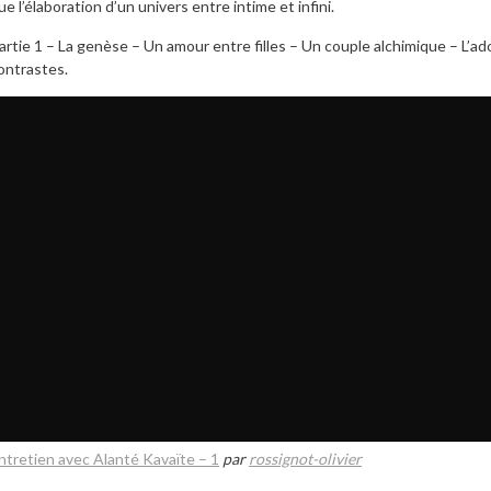
ue l’élaboration d’un univers entre intime et infini.
artie 1 – La genèse – Un amour entre filles – Un couple alchimique – L’ad
ontrastes.
ntretien avec Alanté Kavaïte – 1
par
rossignot-olivier