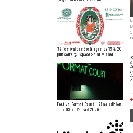
E
D
5
D
3è Festival des Sortilèges les 19 & 20
juin soirs @ Espace Saint Michel
©
d
i
p
b
M
Festival Format Court – 7ème édition
– du 08 au 12 avril 2026