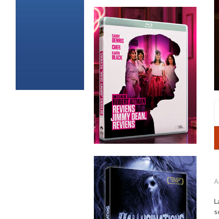
A
L
s