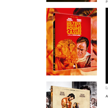
P
E
A