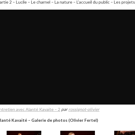
artie 2 – Lucile – Le charnel – La nature – L’accueil du public – Les projets
ntretien avec Alanté Kavaïte – 2
par
rossignot-olivier
lanté Kavaïté – Galerie de photos (Olivier Fertel)