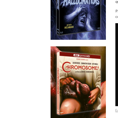
q
P
c
E