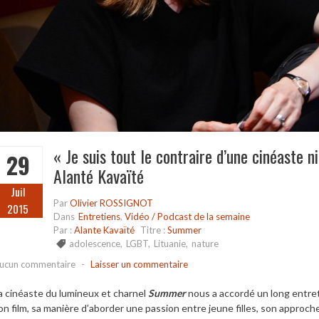
« Je suis tout le contraire d’une cinéaste n
29
Alanté Kavaïté
Juil
Par
Olivier ROSSIGNOT
2015
Dans
Entretiens
,
Vidéo / Podcast de la semaine
Par :
Alante Kavaïté
Titre :
Summer
adolescence
,
LGBT
,
Lituanie
,
nature
ucun commentaire
-
Laisser un commentaire
a cinéaste du lumineux et charnel
Summer
nous a accordé un long entreti
on film, sa manière d’aborder une passion entre jeune filles, son approche 