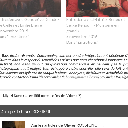
ntretien avec Geneviève Dulude-
Entretien avec Mathias Renou et
e Celles et Emilie Bierre
Serge Renou – « Mon père en
 novembre 2019
grand »
ans "Entretiens"
5 novembre 2016
Dans "Entretiens"
 Tous droits réservés. Culturopoing.com est un site intégralement bénévole (As
’auteur, dans le respect du travail des artistes que nous cherchons à valoriser. Les 
llustratif, non dans un but d’exploitation commerciale et ne sont pas la p
hotographie avait malgré tout échappé à notre contrôle, elle sera de fait 
ienveillance et vigilance de chaque lecteur – anonyme, distributeur, attaché de pr
erci de contacter Bruno Piszczorowicz (
lebornu@hotmail.com
) ou Olivier Rossign
Miguel Gomes – les 1001 nuits, Le Désolé (Volume 2)
A propos de Olivier ROSSIGNOT
Voir les articles de Olivier ROSSIGNOT
→