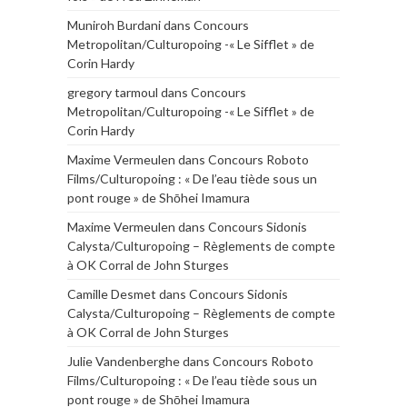
Muniroh Burdani
dans
Concours
Metropolitan/Culturopoing -« Le Sifflet » de
Corin Hardy
gregory tarmoul
dans
Concours
Metropolitan/Culturopoing -« Le Sifflet » de
Corin Hardy
Maxime Vermeulen
dans
Concours Roboto
Films/Culturopoing : « De l’eau tiède sous un
pont rouge » de Shōhei Imamura
Maxime Vermeulen
dans
Concours Sidonis
Calysta/Culturopoing – Règlements de compte
à OK Corral de John Sturges
Camille Desmet
dans
Concours Sidonis
Calysta/Culturopoing – Règlements de compte
à OK Corral de John Sturges
Julie Vandenberghe
dans
Concours Roboto
Films/Culturopoing : « De l’eau tiède sous un
pont rouge » de Shōhei Imamura