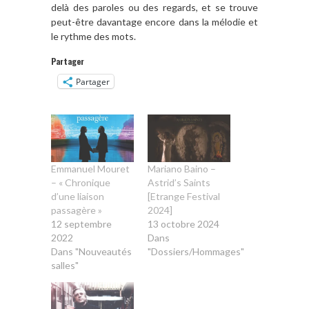
delà des paroles ou des regards, et se trouve
peut-être davantage encore dans la mélodie et
le rythme des mots.
Partager
Partager
Emmanuel Mouret
Mariano Baino –
– « Chronique
Astrid’s Saints
d’une liaison
[Etrange Festival
passagère »
2024]
12 septembre
13 octobre 2024
2022
Dans
Dans "Nouveautés
"Dossiers/Hommages"
salles"