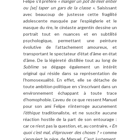
Felipe s’il préfère
« manger un pot de miel entier
ou [se] taper un gars de la classe »
. Saisissant
avec beaucoup de justesse cette fragilité
adolescente masquée par l’espièglerie et le
masque du rire, le cinéaste argentin dessine un
portrait tout en nuances et en subtilité
psychologique, permettant une peinture
évolutive de l’attachement amoureux, et
transportant le spectateur d’état d’âme en état
d’âme. De la légèreté distillée tout au long de
Sublime
se dégage également un intérêt
original qui réside dans sa représentation de
l’homosexualité. En effet, elle se détache de
toute ambition politique en s’inscrivant dans un
environnement échappant à toute trace
d’homophobie. L’aveu de ce que ressent Manuel
pour son ami Felipe n’interroge aucunement
l’éthique
traditionaliste, et ne suscite aucune
réaction hostile de la part de son entourage :
car ce n’est pas la question, et, au contraire,
« En
quoi c’est mal, d’éprouver des choses ? »
comme
s’enquiert le père de Manuel. C’est justement,