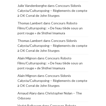
Julie Vandenberghe
dans
Concours Sidonis
Calysta/Culturopoing – Règlements de compte
à OK Corral de John Sturges
Thomas Lambert
dans
Concours Roboto
Films/Culturopoing : « De l’eau tiède sous un
pont rouge » de Shōhei Imamura
Thomas Lambert
dans
Concours Sidonis
Calysta/Culturopoing – Règlements de compte
à OK Corral de John Sturges
Alain Mignon
dans
Concours Roboto
Films/Culturopoing : « De l’eau tiède sous un
pont rouge » de Shōhei Imamura
Alain Mignon
dans
Concours Sidonis
Calysta/Culturopoing – Règlements de compte
à OK Corral de John Sturges
Arnaud Alary
dans
Christopher Nolan – The
Odyssey
Vedat Belkacem
dans
Concours Roboto