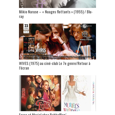
Mikio Naruse – « Nuages flottants » (1955) / Blu-
ray
WIVES (1975) au ciné-club Le 7e genre/Retour à
l’écran
Foxes et Muriel chez BubbelPop’