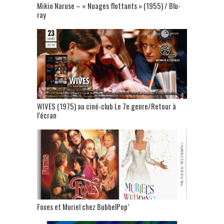
Mikio Naruse – « Nuages flottants » (1955) / Blu-
ray
WIVES (1975) au ciné-club Le 7e genre/Retour à
l’écran
Foxes et Muriel chez BubbelPop’