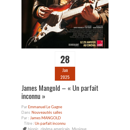
28
Jan
2025
James Mangold – « Un parfait
inconnu »
Par
Emmanuel Le Gagne
Dans
Nouveautés salles
Par :
James MANGOLD
Titre :
Un parfait inconnu
biopic
,
cinéma americain
,
Musique