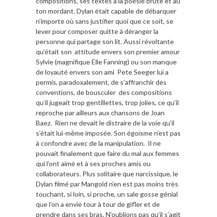
compositions, ses textes à la poésie brute et au
ton mordant. Dylan était capable de débarquer
n’importe où sans justifier quoi que ce soit, se
lever pour composer quitte à déranger la
personne qui partage son lit. Aussi révoltante
qu’était son attitude envers son premier amour
Sylvie (magnifique Elle Fanning) ou son manque
de loyauté envers son ami Pete Seeger lui a
permis, paradoxalement, de s’affranchir des
conventions, de bousculer des compositions
qu’il jugeait trop gentillettes, trop jolies, ce qu’il
reproche par ailleurs aux chansons de Joan
Baez. Rien ne devait le distraire de la voie qu’il
s’était lui-même imposée. Son égoïsme n’est pas
à confondre avec de la manipulation. Il ne
pouvait finalement que faire du mal aux femmes
qui l’ont aimé et à ses proches amis ou
collaborateurs. Plus solitaire que narcissique, le
Dylan filmé par Mangold n’en est pas moins très
touchant, si loin, si proche, un sale gosse génial
que l’on a envie tour à tour de gifler et de
prendre dans ses bras. N’oublions pas qu’il s’agit