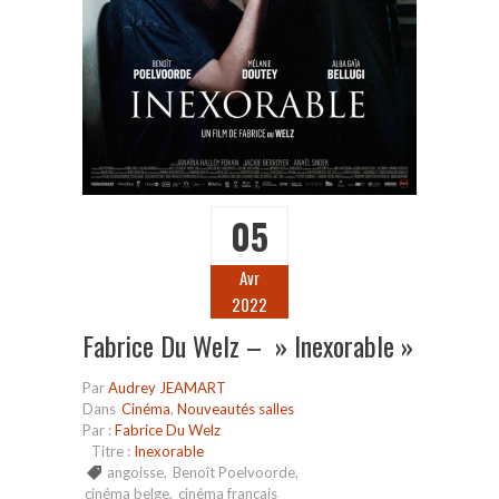
05
Avr
2022
Fabrice Du Welz – » Inexorable »
Par
Audrey JEAMART
Dans
Cinéma
,
Nouveautés salles
Par :
Fabrice Du Welz
Titre :
Inexorable
angoisse
,
Benoît Poelvoorde
,
cinéma belge
,
cinéma français