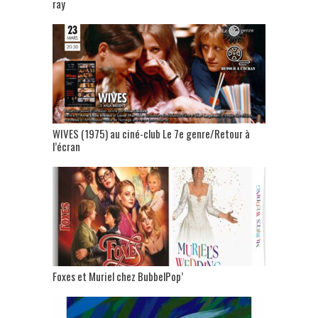
ray
WIVES (1975) au ciné-club Le 7e genre/Retour à
l’écran
Foxes et Muriel chez BubbelPop’