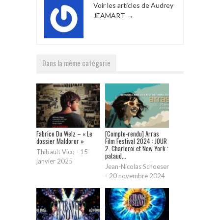
Voir les articles de Audrey
JEAMART
→
Dans la même catégorie
Fabrice Du Welz – « Le
[Compte-rendu] Arras
dossier Maldoror »
Film Festival 2024 : JOUR
2. Charleroi et New York :
Thibault Vicq
-
15
pataud...
janvier 2025
Jean-Nicolas Schoeser
-
20 novembre 2024