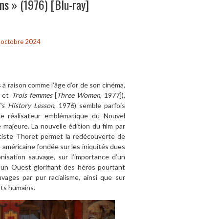
ns » (1976) [Blu-ray]
 octobre 2024
 à raison comme l’âge d’or de son cinéma,
] et
Trois femmes
[
Three Women
, 1977]),
l’s History Lesson
, 1976) semble parfois
ce réalisateur emblématique du Nouvel
e majeure. La nouvelle édition du film par
ptiste Thoret permet la redécouverte de
e américaine fondée sur les iniquités dues
nisation sauvage, sur l’importance d’un
un Ouest glorifiant des héros pourtant
ages par pur racialisme, ainsi que sur
rts humains.