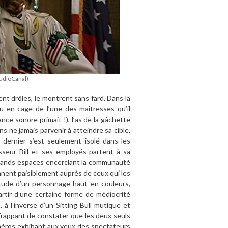
udioCanal)
ent drôles, le montrent sans fard. Dans la
au en cage de l’une des maîtresses qu’il
nce sonore primait !), l’as de la gâchette
ans ne jamais parvenir à atteindre sa cible.
 dernier s’est seulement isolé dans les
sseur Bill et ses employés partent à sa
grands espaces encerclant la communauté
ennent paisiblement auprès de ceux qui les
itude d’un personnage haut en couleurs,
rtir d’une certaine forme de médiocrité
, à l’inverse d’un Sitting Bull mutique et
 frappant de constater que les deux seuls
 numéros exhibant aux yeux des spectateurs