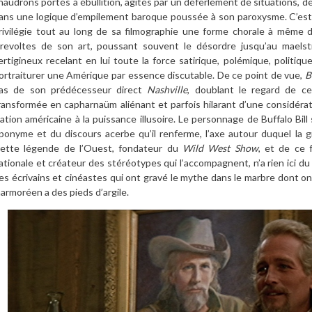
haudrons portés à ébullition, agités par un déferlement de situations, de 
ans une logique d’empilement baroque poussée à son paroxysme. C’est 
rivilégie tout au long de sa filmographie une forme chorale à même d
irevoltes de son art, poussant souvent le désordre jusqu’au maelst
ertigineux recelant en lui toute la force satirique, polémique, politiq
ortraiturer une Amérique par essence discutable. De ce point de vue,
B
as de son prédécesseur direct
Nashville
, doublant le regard de c
ransformée en capharnaüm aliénant et parfois hilarant d’une considérat
ation américaine à la puissance illusoire. Le personnage de Buffalo Bill 
ponyme et du discours acerbe qu’il renferme, l’axe autour duquel la gr
ette légende de l’Ouest, fondateur du
Wild West Show
, et de ce f
ationale et créateur des stéréotypes qui l’accompagnent, n’a rien ici du
es écrivains et cinéastes qui ont gravé le mythe dans le marbre dont on 
armoréen a des pieds d’argile.