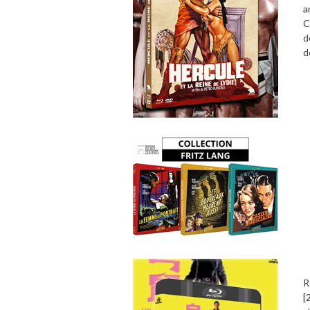
a
C
d
d
R
[