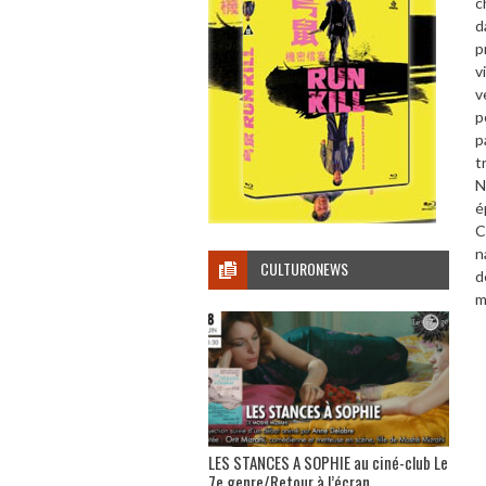
c
d
p
v
v
p
p
t
N
é
C
n
CULTURONEWS
d
m
LES STANCES A SOPHIE au ciné-club Le
7e genre/Retour à l’écran