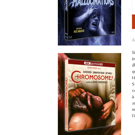
A
S
i
B
q
H
S
c
à
s
m
l