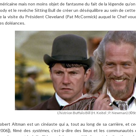
méricaine mais non moins objet de fantasme du fait de la légende qu’on en
ody et le revêche Sitting Bull de créer un déséquilibre au sein de cette
e la visite du Président Cleveland (Pat McCormick) auquel le Chef vo
es doléances.
L’histrion Buffalo Bill (H. Keitel ; P. Newman) (©
obert Altman est un cinéaste qui a, tout au long de sa carrière, et cec
2006]), filmé des
systèmes
, c’est-à-dire des lieux et les communautés q