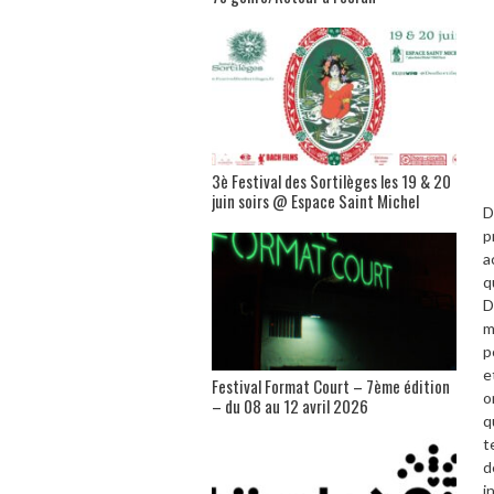
3è Festival des Sortilèges les 19 & 20
juin soirs @ Espace Saint Michel
D
p
a
q
D
m
p
e
Festival Format Court – 7ème édition
o
– du 08 au 12 avril 2026
q
t
d
i