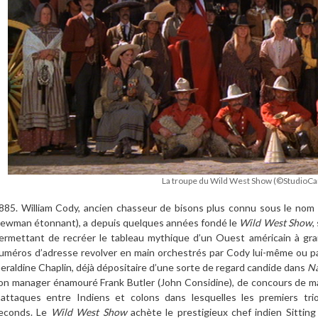
La troupe du Wild West Show (©StudioCa
885. William Cody, ancien chasseur de bisons plus connu sous le nom de
ewman étonnant), a depuis quelques années fondé le
Wild West Show
,
ermettant de recréer le tableau mythique d’un Ouest américain à gra
uméros d’adresse revolver en main orchestrés par Cody lui-même ou pa
eraldine Chaplin, déjà dépositaire d’une sorte de regard candide dans
Na
on manager énamouré Frank Butler (John Considine), de concours de maît
’attaques entre Indiens et colons dans lesquelles les premiers tr
econds. Le
Wild West Show
achète le prestigieux chef indien Sitting 