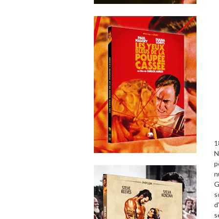
1
N
p
n
G
s
d
s