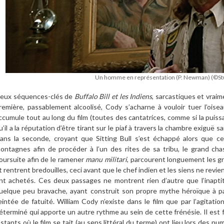
Un homme en représentation (P. Newman) (©St
eux séquences-clés de
Buffalo Bill et les Indiens
, sarcastiques et vraim
remière, passablement alcoolisé, Cody s’acharne à vouloir tuer l’oise
ccumule tout au long du film (toutes des cantatrices, comme si la puissa
u’il a la réputation d’être tirant sur le piaf à travers la chambre exiguë s
ans la seconde, croyant que Sitting Bull s’est échappé alors que ce
ontagnes afin de procéder à l’un des rites de sa tribu, le grand cha
oursuite afin de le ramener
manu militari
, parcourent longuement les 
t rentrent bredouilles, ceci avant que le chef indien et les siens ne revi
nt achetés. Ces deux passages ne montrent rien d’autre que l’inapt
uelque peu bravache, ayant construit son propre mythe héroïque à pa
eintée de fatuité. William Cody n’existe dans le film que par l’agitation
éterminé qui apporte un autre rythme au sein de cette frénésie. Il est
nstants où le film se tait (au sens littéral du terme) ont lieu lors des