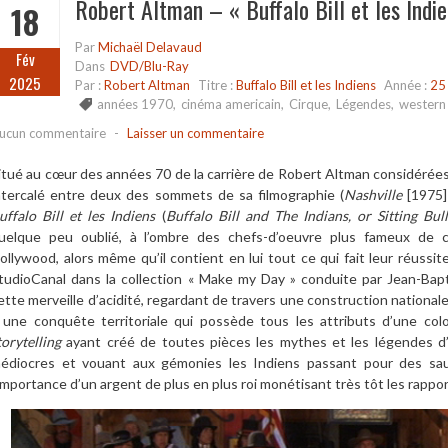
Robert Altman – « Buffalo Bill et les Indie
18
Par
Michaël Delavaud
Fév
Dans
DVD/Blu-Ray
2025
Par :
Robert Altman
Titre :
Buffalo Bill et les Indiens
Année :
25
années 1970
,
cinéma americain
,
Cirque
,
Légendes
,
western
ucun commentaire
-
Laisser un commentaire
itué au cœur des années 70 de la carrière de Robert Altman considérées
ntercalé entre deux des sommets de sa filmographie (
Nashville
[1975
uffalo Bill et les Indiens
(
Buffalo Bill and The Indians, or Sitting Bul
uelque peu oublié, à l’ombre des chefs-d’oeuvre plus fameux de 
ollywood, alors même qu’il contient en lui tout ce qui fait leur réussit
tudioCanal dans la collection « Make my Day » conduite par Jean-Ba
ette merveille d’acidité, regardant de travers une construction national
 une conquête territoriale qui possède tous les attributs d’une colo
torytelling
ayant créé de toutes pièces les mythes et les légendes d’
édiocres et vouant aux gémonies les Indiens passant pour des sauv
’importance d’un argent de plus en plus roi monétisant très tôt les rappo